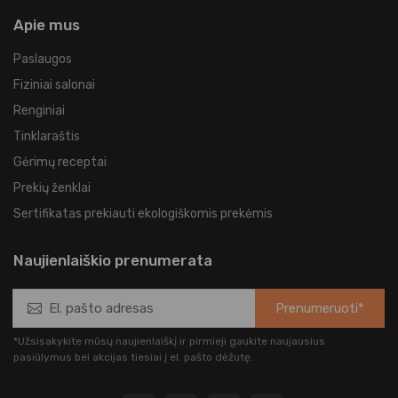
Apie mus
Paslaugos
Fiziniai salonai
Renginiai
Tinklaraštis
Gėrimų receptai
Prekių ženklai
Sertifikatas prekiauti ekologiškomis prekėmis
Naujienlaiškio prenumerata
Prenumeruoti*
*Užsisakykite mūsų naujienlaiškį ir pirmieji gaukite naujausius
pasiūlymus bei akcijas tiesiai į el. pašto dėžutę.