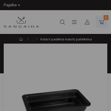
Pagalba
0
...
Indai ir padėklai maisto pateikimui