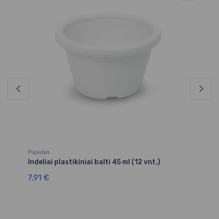
He
Te
30
Pujadas
Indeliai plastikiniai balti 45 ml (12 vnt.)
7,91 €