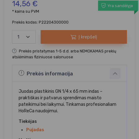
14,56 €
Yra sandėlyje
* kaina su PVM
Prekės kodas: P22204300000
Į krepšelį
Prekės pristatymas 1-5 d.d. arba NEMOKAMAS prekių
atsiėmimas fiziniuose salonuose
Prekės informacija
Juodas plastikinis GN 1/4 x 65 mm indas –
praktiškas ir patvarus sprendimas maisto
pateikimui bei laikymui. Tinkamas profesionaliam
HoReCa naudojimui.
Tiekėjas
Pujadas