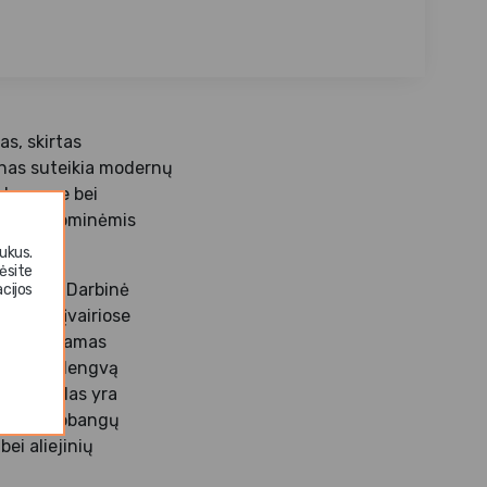
as, skirtas
inas suteikia modernų
, baruose bei
 gastronominėmis
ukus.
ėsite
orozijai. Darbinė
cijos
eikimui įvairiose
ypač tinkamas
tikrinti lengvą
mui. Indas yra
oti mikrobangų
ei aliejinių