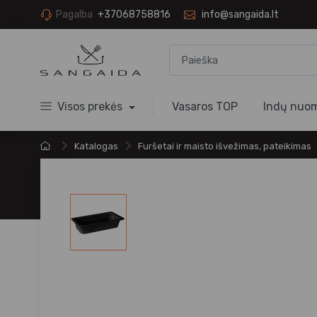
Pagalba
+37068758816
info@sangaida.lt
Visos prekės
Vasaros TOP
Indų nuo
Katalogas
Furšetai ir maisto išvežimas, pateikimas