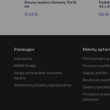
TAR
Stovas medinis Alchemy 10x15
Padėkl
cm
42 x 2
31,63 €
53,74
Paslaugos
Klientų apta
Indų nuoma
Pristatymas ir g
MONIN Studija
Privatumo politi
Įranga restoranams, kavinėms,
Slapukų politika
barams
Bendrosios nuos
Vienkartinių produktų logotipavimas
Žaidimų taisyklė
Privatumo prane
dalyviams