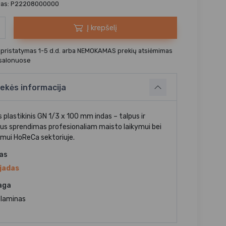
das: P22208000000
Į krepšelį
 pristatymas 1-5 d.d. arba NEMOKAMAS prekių atsiėmimas
 salonuose
ekės informacija
 plastikinis GN 1/3 x 100 mm indas – talpus ir
us sprendimas profesionaliam maisto laikymui bei
imui HoReCa sektoriuje.
jas
jadas
aga
laminas