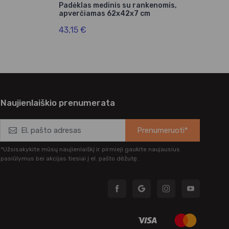
Padėklas medinis su rankenomis,
Sto
apverčiamas 62x42x7 cm
(12
43,15 €
19,
Naujienlaiškio prenumerata
Prenumeruoti*
*Užsisakykite mūsų naujienlaiškį ir pirmieji gaukite naujausius
pasiūlymus bei akcijas tiesiai į el. pašto dėžutę.