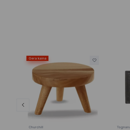
Gera kaina
Churchill
Tognan