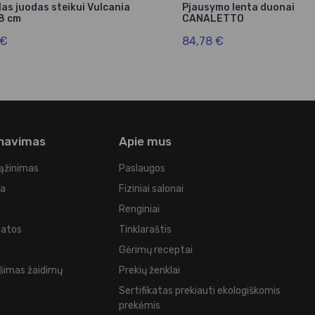
as juodas steikui Vulcania
Pjausymo lenta duonai
8 cm
CANALETTO
 €
84,78 €
rnavimas
Apie mus
rąžinimas
Paslaugos
ka
Fiziniai salonai
Renginiai
tatos
Tinklaraštis
s
Gėrimų receptai
šimas žaidimų
Prekių ženklai
Sertifikatas prekiauti ekologiškomis
prekėmis