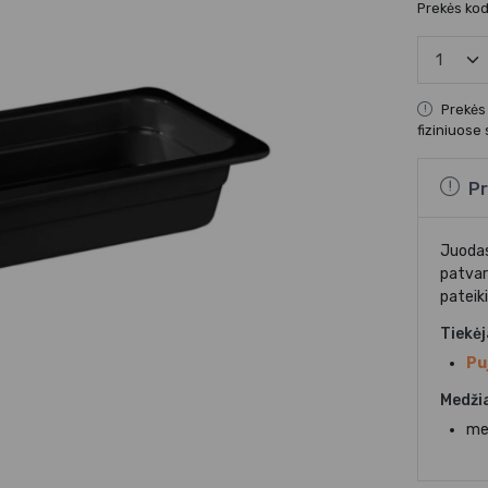
Prekės ko
Prekės
fiziniuose
Pr
Juodas
patvar
pateik
Tiekė
Pu
Medži
me