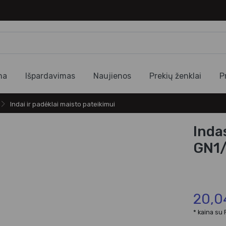
ma
Išpardavimas
Naujienos
Prekių ženklai
P
Indai ir padėklai maisto pateikimui
Indas
GN1
20,0
* kaina su