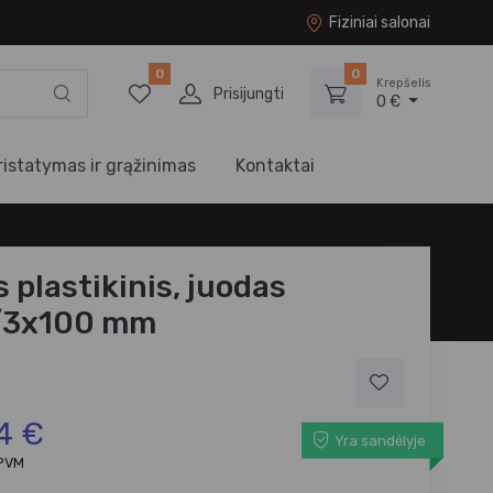
Fiziniai salonai
0
0
Krepšelis
Prisijungti
0 €
ristatymas ir grąžinimas
Kontaktai
 plastikinis, juodas
/3x100 mm
4 €
Yra sandėlyje
 PVM