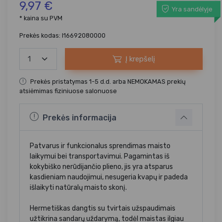
9,97 €
Yra sandėlyje
* kaina su PVM
Prekės kodas: I16692080000
Į krepšelį
Prekės pristatymas 1-5 d.d. arba NEMOKAMAS prekių
atsiėmimas fiziniuose salonuose
Prekės informacija
Patvarus ir funkcionalus sprendimas maisto
laikymui bei transportavimui. Pagamintas iš
kokybiško nerūdijančio plieno, jis yra atsparus
kasdieniam naudojimui, nesugeria kvapų ir padeda
išlaikyti natūralų maisto skonį.
Hermetiškas dangtis su tvirtais užspaudimais
užtikrina sandarų uždarymą, todėl maistas ilgiau