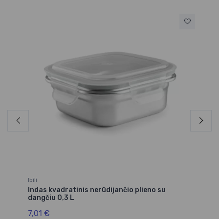
Ibili
Ibil
Indas kvadratinis nerūdijančio plieno su
In
dangčiu 0,3 L
da
7,01 €
8,