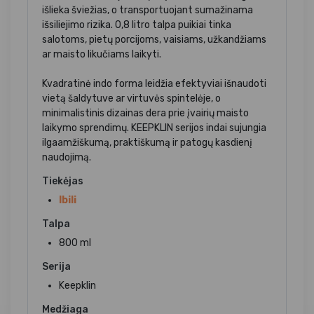
išlieka šviežias, o transportuojant sumažinama
išsiliejimo rizika. 0,8 litro talpa puikiai tinka
salotoms, pietų porcijoms, vaisiams, užkandžiams
ar maisto likučiams laikyti.
Kvadratinė indo forma leidžia efektyviai išnaudoti
vietą šaldytuve ar virtuvės spintelėje, o
minimalistinis dizainas dera prie įvairių maisto
laikymo sprendimų. KEEPKLIN serijos indai sujungia
ilgaamžiškumą, praktiškumą ir patogų kasdienį
naudojimą.
Tiekėjas
Ibili
Talpa
800 ml
Serija
Keepklin
Medžiaga