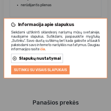
nerūdijantis plienas
Informacija apie slapukus
Siekdami užtikrinti sklandesnį naršymą mūsų svetainėje,
naudojame slapukus. Sutikdami, paspauskite mygtuką
,,Sutinku". Savo duotą sutikimą bet kada galėsite atšaukti
pakeisdami savo interneto naršyklės nustatymus. Daugiau
informacijos rasite
čia
.
Slapukų nustatymai
SUTINKU SU VISAIS SLAPUKAIS
Panašios prekės