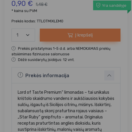
0,90 €
1,48 €
Yra sandėlyje
* kaina su PVM
Prekės kodas: TTLOTMIXLEM0
Į krepšelį
Prekės pristatymas 1-5 d.d. arba NEMOKAMAS prekių
atsiėmimas fiziniuose salonuose
Dėžė susidarytų įsidėjus: 12 vnt.
Prekės informacija
Lord of Taste Premium“ limonadas – tai unikalus
krištolo skaidrumo vandens ir aukščiausios kokybės
sulčių, išgautų iš Sicilijos citrinų, mišinys. Išskirtinį,
subalansuotą skonį praturtina rojaus vaisiaus –
„Star Ruby“ greipfruto – aromatai. Originalus
receptas praturtintas anglies dioksidu, kuris
sustiprina išskirtinių, malonių vaisių aromatų