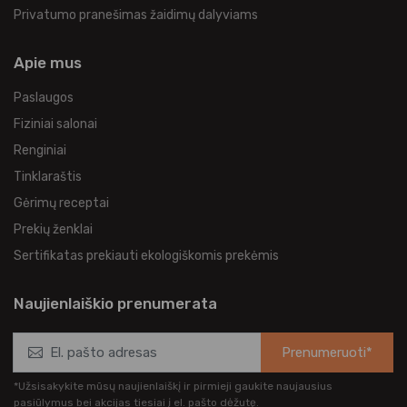
Privatumo pranešimas žaidimų dalyviams
Apie mus
Paslaugos
Fiziniai salonai
Renginiai
Tinklaraštis
Gėrimų receptai
Prekių ženklai
Sertifikatas prekiauti ekologiškomis prekėmis
Naujienlaiškio prenumerata
Prenumeruoti*
*Užsisakykite mūsų naujienlaiškį ir pirmieji gaukite naujausius
pasiūlymus bei akcijas tiesiai į el. pašto dėžutę.