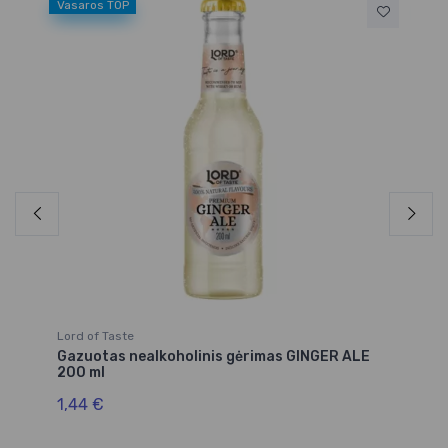
Vasaros TOP
Va
Lord of Taste
Lo
Gazuotas nealkoholinis gėrimas GINGER ALE
Ga
200 ml
TO
1,44 €
1,