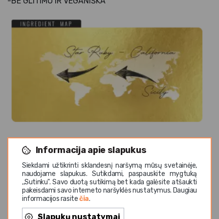
-BE GLITIMO IR VEGANIŠKA
Informacija apie slapukus
Siekdami užtikrinti sklandesnį naršymą mūsų svetainėje,
naudojame slapukus. Sutikdami, paspauskite mygtuką
,,Sutinku". Savo duotą sutikimą bet kada galėsite atšaukti
pakeisdami savo interneto naršyklės nustatymus. Daugiau
informacijos rasite
čia
.
Sudedamosios dalys: vanduo, cukrus, citrinų sultys iš
koncentruotų citrinų sulčių (2,5%), anglies dioksidas,
Slapukų nustatymai