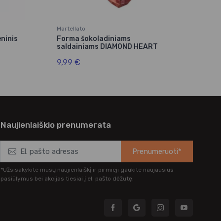
Martellato
De B
ninis
Forma šokoladiniams
For
saldainiams DIAMOND HEART
kva
9,99 €
2,9
Naujienlaiškio prenumerata
Prenumeruoti*
*Užsisakykite mūsų naujienlaiškį ir pirmieji gaukite naujausius
pasiūlymus bei akcijas tiesiai į el. pašto dėžutę.