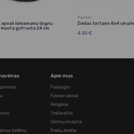
Pujadas
 apvali išimamamu dugnu
Žiedas tortams 8x4 cm plie
rmuota gofruota 24 cm
4,45 €
rnavimas
Apie mus
rąžinimas
Paslaugos
ka
Fiziniai salonai
Renginiai
tatos
Tinklaraštis
s
Gėrimų receptai
šimas žaidimų
Prekių ženklai