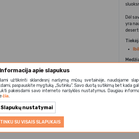
sluoks
Dėl sa
yra na
desert
Tiekė
Ibil
Medži
ner
Informacija apie slapukus
Paskir
dami užtikrinti sklandesnį naršymą mūsų svetainėje, naudojame slap
kdami, paspauskite mygtuką ,,Sutinku". Savo duotą sutikimą bet kada gal
ke
ukti pakeisdami savo interneto naršyklės nustatymus. Daugiau informa
te
čia
.
Slapukų nustatymai
TINKU SU VISAIS SLAPUKAIS