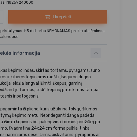
das: I18259240000
Į krepšelį
 pristatymas 1-5 d.d. arba NEMOKAMAS prekių atsiėmimas
 salonuose
ekės informacija
škas kepimo indas, skirtas tortams, pyragams, sūrio
ms ir kitiems kepiniams ruošti. Įsegamo dugno
kcija leidžia lengvai išimti iškepusį gaminį
idžiant jo formos, todėl kepinių pateikimas tampa
tesnis ir patogesnis.
pagaminta iš plieno, kuris užtikrina tolygų šilumos
stymą kepimo metu. Neprideganti danga padeda
au išimti kepinius bei palengvina formos priežiūrą po
imo. Kvadratinė 24x24 cm forma puikiai tinka
ems naminiams desertams, biskvitams, pyragams ar