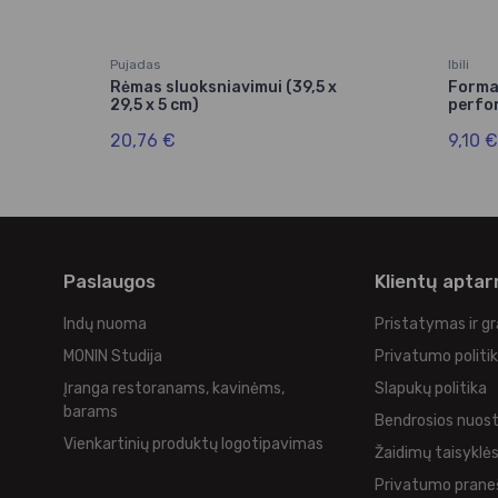
Pujadas
Ibili
(6
Rėmas sluoksniavimui (39,5 x
Forma
29,5 x 5 cm)
perfo
20,76 €
9,10 €
Paslaugos
Klientų apta
Indų nuoma
Pristatymas ir g
MONIN Studija
Privatumo politi
Įranga restoranams, kavinėms,
Slapukų politika
barams
Bendrosios nuos
Vienkartinių produktų logotipavimas
Žaidimų taisyklė
Privatumo prane