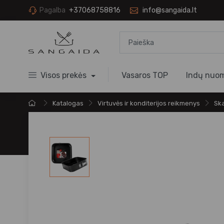
Pagalba
+37068758816
info@sangaida.lt
Visos prekės
Vasaros TOP
Indų nuo
Katalogas
Virtuvės ir konditerijos reikmenys
Ska