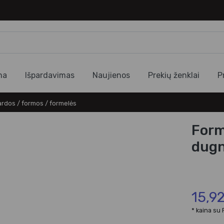
ma
Išpardavimas
Naujienos
Prekių ženklai
P
rdos / formos / formelės
Form
dug
15,9
* kaina su