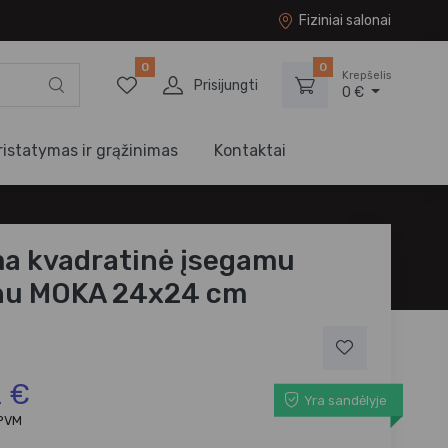
Fiziniai salonai
0
0
Krepšelis
Prisijungti
0 €
ristatymas ir grąžinimas
Kontaktai
a kvadratinė įsegamu
nu MOKA 24x24 cm
2 €
Yra sandėlyje
 PVM