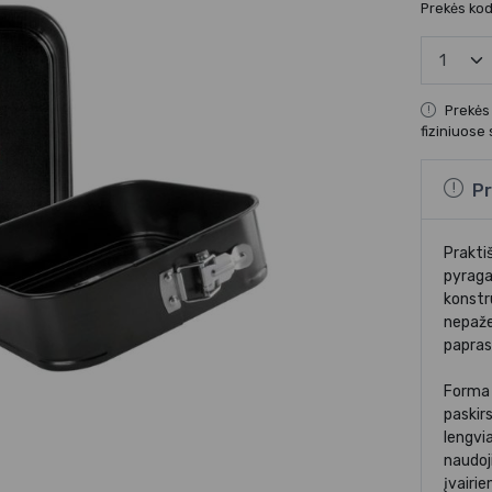
Prekės ko
Prekės
fiziniuose
Pr
Prakti
pyraga
konstru
nepaže
papras
Forma 
paskir
lengvi
naudoj
įvairi