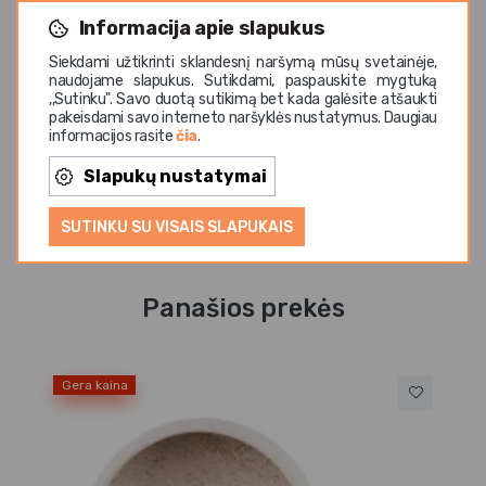
1,14 L talpos dubuo puikiai tinka salotoms, sriuboms,
Informacija apie slapukus
makaronų patiekalams, vaisiams ar serviravimui
dalijimuisi. Dubuo pasižymi atsparumu dėmėms, geru
Siekdami užtikrinti sklandesnį naršymą mūsų svetainėje,
šilumos išlaikymu bei atsparumu temperatūrų
naudojame slapukus. Sutikdami, paspauskite mygtuką
,,Sutinku". Savo duotą sutikimą bet kada galėsite atšaukti
pokyčiams. Tinka naudoti mikrobangų krosnelėje ir
pakeisdami savo interneto naršyklės nustatymus. Daugiau
plauti indaplovėje, todėl yra praktiškas pasirinkimas tiek
informacijos rasite
čia
.
namams, tiek profesionaliam HoReCa sektoriui.
Slapukų nustatymai
SUTINKU SU VISAIS SLAPUKAIS
Panašios prekės
Gera kaina
Ge