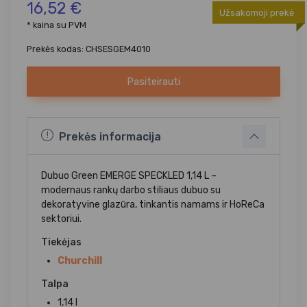
16,52 €
Užsakomoji prekė
* kaina su PVM
Prekės kodas: CHSESGEM4010
Pasiteirauti
Prekės informacija
Dubuo Green EMERGE SPECKLED 1,14 L –
modernaus rankų darbo stiliaus dubuo su
dekoratyvine glazūra, tinkantis namams ir HoReCa
sektoriui.
Tiekėjas
Churchill
Talpa
1,14 l