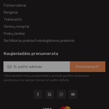
Fiziniai salonai
Renginiai
Tinklaraštis
Gėrimų receptai
Prekių ženklai
Sertifikatas prekiauti ekologiškomis prekėmis
Naujienlaiškio prenumerata
Prenumeruoti*
*Užsisakykite mūsų naujienlaiškį ir pirmieji gaukite naujausius
pasiūlymus bei akcijas tiesiai į el. pašto dėžutę.