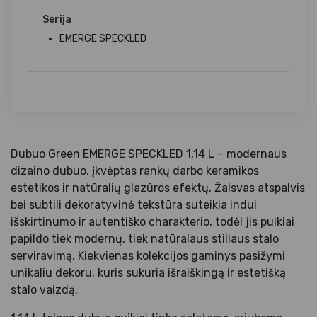
Serija
EMERGE SPECKLED
Dubuo Green EMERGE SPECKLED 1,14 L – modernaus
dizaino dubuo, įkvėptas rankų darbo keramikos
estetikos ir natūralių glazūros efektų. Žalsvas atspalvis
bei subtili dekoratyvinė tekstūra suteikia indui
išskirtinumo ir autentiško charakterio, todėl jis puikiai
papildo tiek modernų, tiek natūralaus stiliaus stalo
serviravimą. Kiekvienas kolekcijos gaminys pasižymi
unikaliu dekoru, kuris sukuria išraiškingą ir estetišką
stalo vaizdą.