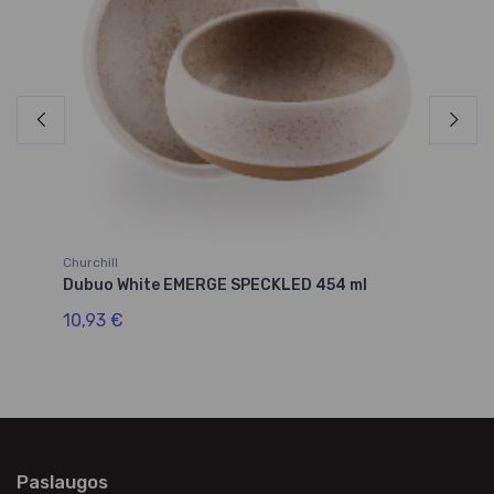
Churchill
Chu
Dubuo White EMERGE SPECKLED 454 ml
In
10,93 €
5,
Paslaugos