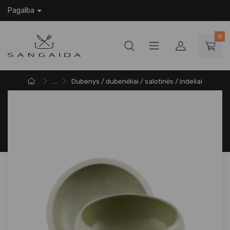
Pagalba
0
...
Dubenys / dubenėliai / salotinės / indeliai