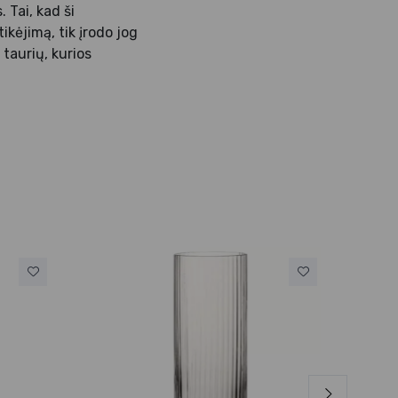
 Tai, kad ši
kėjimą, tik įrodo jog
taurių, kurios
Luigi
Stik
5,3