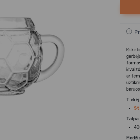
Pr
Išskirt
gerbėj
formos 
išvaizd
ar tem
užtikr
baruos
Tiekė
St
Talpa
40
Medži