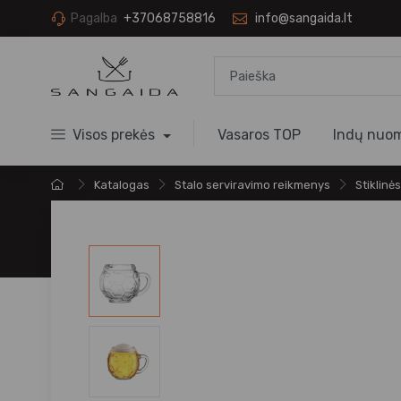
Pagalba
+37068758816
info@sangaida.lt
Visos prekės
Vasaros TOP
Indų nuo
Katalogas
Stalo serviravimo reikmenys
Stiklinės