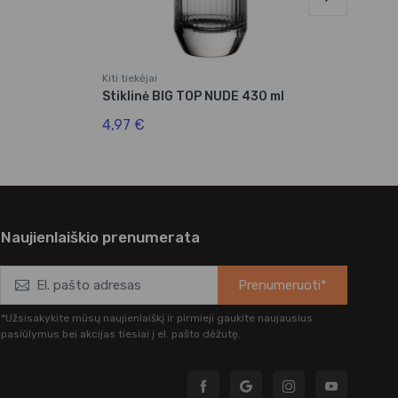
Kiti tiekėjai
Stiklinė BIG TOP NUDE 430 ml
4,97 €
Naujienlaiškio prenumerata
Prenumeruoti*
*Užsisakykite mūsų naujienlaiškį ir pirmieji gaukite naujausius
pasiūlymus bei akcijas tiesiai į el. pašto dėžutę.