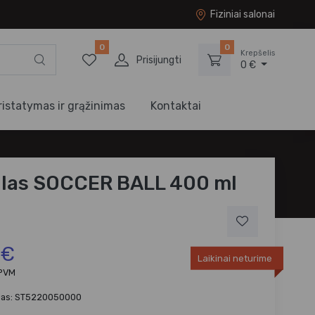
Fiziniai salonai
0
0
Krepšelis
Prisijungti
0 €
ristatymas ir grąžinimas
Kontaktai
las SOCCER BALL 400 ml
 €
Laikinai neturime
 PVM
das: ST5220050000