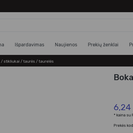
ma
Išpardavimas
Naujienos
Prekių ženklai
P
 / stikliukai / taurės / taurelės
Boka
6,24
* kaina su
Prekės ko