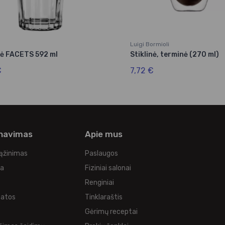
Luigi Bormioli
nė FACETS 592 ml
Stiklinė, terminė (270 ml)
€
7,72 €
rnavimas
Apie mus
rąžinimas
Paslaugos
ka
Fiziniai salonai
Renginiai
tatos
Tinklaraštis
s
Gėrimų receptai