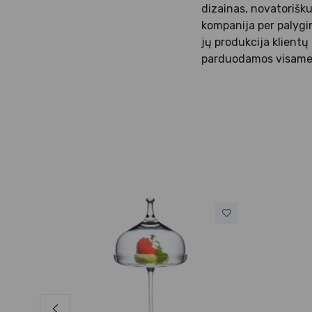
dizainas, novatorišku
kompanija per palygin
jų produkcija klientų
parduodamos visame
 ml)