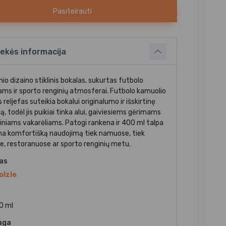
Pasiteirauti
ekės informacija
inio dizaino stiklinis bokalas, sukurtas futbolo
ams ir sporto renginių atmosferai. Futbolo kamuolio
reljefas suteikia bokalui originalumo ir išskirtinę
ą, todėl jis puikiai tinka alui, gaiviesiems gėrimams
iniams vakarėliams. Patogi rankena ir 400 ml talpa
ina komfortišką naudojimą tiek namuose, tiek
e, restoranuose ar sporto renginių metu.
jas
olzle
0 ml
aga