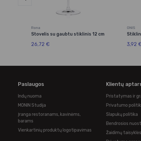
Rona
ONIS
Stovelis su gaubtu stiklinis 12 cm
Stikli
26,72 €
3,92 
Paslaugos
Klientų apta
Indų nuoma
Pristatymas ir g
MONIN Studija
Privatumo politi
Įranga restoranams, kavinėms,
Slapukų politika
barams
Bendrosios nuos
Vienkartinių produktų logotipavimas
Žaidimų taisyklė