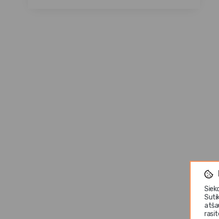
Siek
Suti
atša
rasi