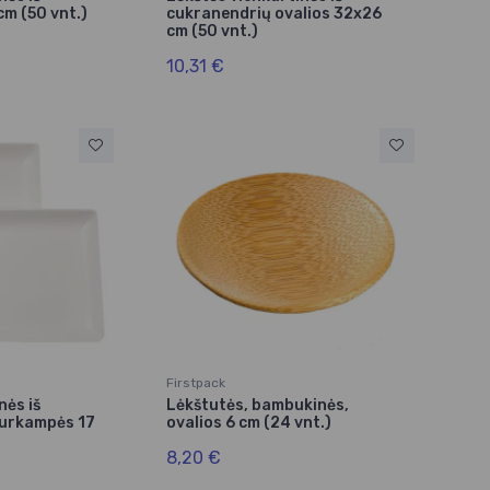
cm (50 vnt.)
cukranendrių ovalios 32x26
cm (50 vnt.)
10,31 €
Firstpack
nės iš
Lėkštutės, bambukinės,
turkampės 17
ovalios 6 cm (24 vnt.)
8,20 €