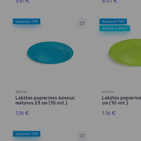
3,51 €
6,07 €
Vasaros TOP
Vasaros TOP
Rasite ir WOLT
Wimex
Wimex
Lėkštės popierinės šviesiai
Lėkštės popierinė
mėlynos 23 cm (10 vnt.)
cm (10 vnt.)
1,16 €
1,16 €
Vasaros TOP