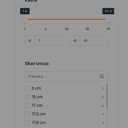
1 €
19 €
1
6
10
15
19
€
€
Skersmuo
6 cm
1
15 cm
2
17 cm
2
17,5 cm
1
17,8 cm
1