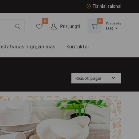
Fiziniai salonai
0
0
Krepšelis
Prisijungti
0 €
ristatymas ir grąžinimas
Kontaktai