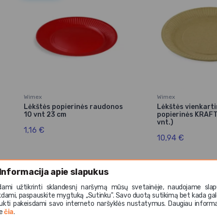
Wimex
Wimex
Lėkštės popierinės raudonos
Lėkštės vienkart
10 vnt 23 cm
popierinės KRAFT
vnt.)
1,16 €
10,94 €
Gera kaina
Informacija apie slapukus
dami užtikrinti sklandesnį naršymą mūsų svetainėje, naudojame slap
kdami, paspauskite mygtuką ,,Sutinku". Savo duotą sutikimą bet kada gal
ukti pakeisdami savo interneto naršyklės nustatymus. Daugiau informa
te
čia
.