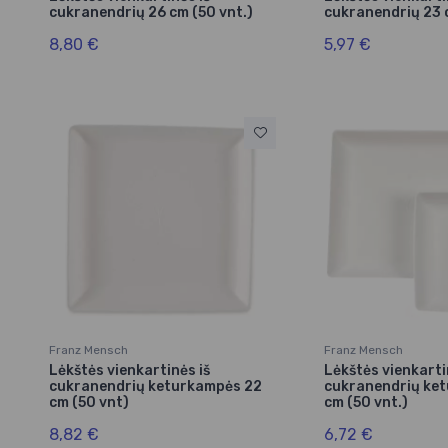
cukranendrių 26 cm (50 vnt.)
cukranendrių 23 
8,80 €
5,97 €
Franz Mensch
Franz Mensch
Lėkštės vienkartinės iš
Lėkštės vienkarti
cukranendrių keturkampės 22
cukranendrių ke
cm (50 vnt)
cm (50 vnt.)
8,82 €
6,72 €