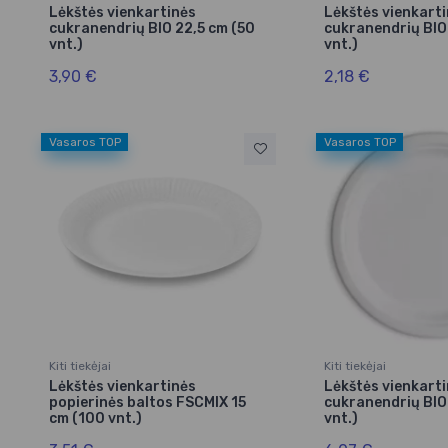
Lėkštės vienkartinės
Lėkštės vienkart
cukranendrių BIO 22,5 cm (50
cukranendrių BIO 
vnt.)
vnt.)
3,90 €
2,18 €
Vasaros TOP
Vasaros TOP
Kiti tiekėjai
Kiti tiekėjai
Lėkštės vienkartinės
Lėkštės vienkarti
popierinės baltos FSCMIX 15
cukranendrių BIO
cm (100 vnt.)
vnt.)