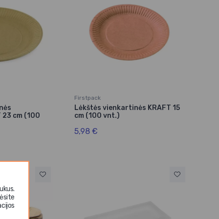
Firstpack
inės
Lėkštės vienkartinės KRAFT 15
 23 cm (100
cm (100 vnt.)
5,98 €
ukus.
ėsite
cijos