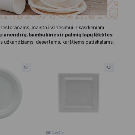
restoranams, maisto išsinešimui ir kasdieniam
kranendrių, bambukines ir palmių lapų lėkštes
,
štes užkandžiams, desertams, karštiems patiekalams,
Kiti tiekėjai