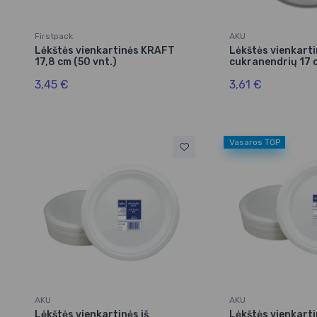
Firstpack
AKU
Lėkštės vienkartinės KRAFT
Lėkštės vienkarti
17,8 cm (50 vnt.)
cukranendrių 17 c
3,45 €
3,61 €
Vasaros TOP
AKU
AKU
Lėkštės vienkartinės iš
Lėkštės vienkarti