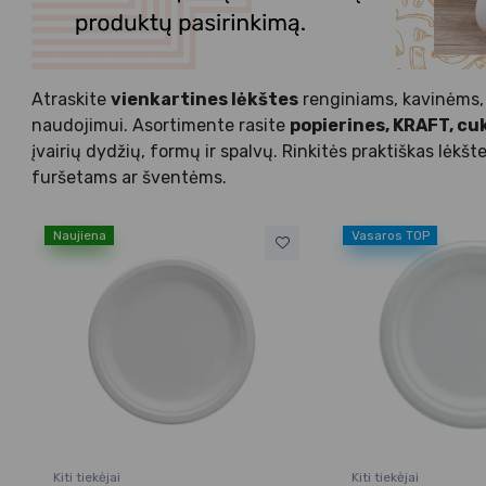
Atraskite
vienkartines lėkštes
renginiams, kavinėms, 
naudojimui. Asortimente rasite
popierines, KRAFT, cu
įvairių dydžių, formų ir spalvų. Rinkitės praktiškas lėk
furšetams ar šventėms.
Naujiena
Vasaros TOP
Kiti tiekėjai
Kiti tiekėjai