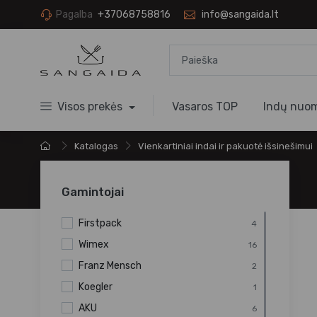
Pagalba
+37068758816
info@sangaida.lt
Visos prekės
Vasaros TOP
Indų nuo
Katalogas
Vienkartiniai indai ir pakuotė išsinešimui
Gamintojai
Firstpack
4
Wimex
16
Franz Mensch
2
Koegler
1
AKU
6