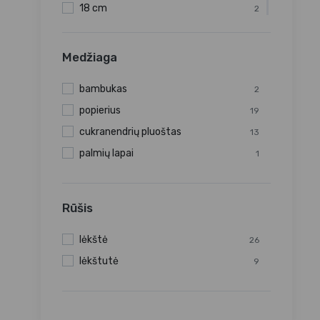
18 cm
2
22 cm
1
22,5 cm
1
Medžiaga
23 cm
9
bambukas
2
26 cm
4
popierius
19
29 cm
1
cukranendrių pluoštas
13
32 cm
1
palmių lapai
1
Rūšis
lėkštė
26
lėkštutė
9