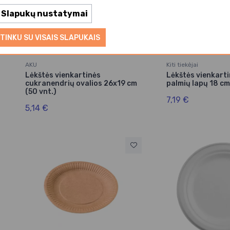
Slapukų nustatymai
TINKU SU VISAIS SLAPUKAIS
AKU
Kiti tiekėjai
Lėkštės vienkartinės
Lėkštės vienkarti
cukranendrių ovalios 26x19 cm
palmių lapų 18 cm
(50 vnt.)
7,19 €
5,14 €