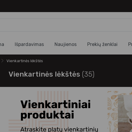
ma
Išpardavimas
Naujienos
Prekių ženklai
P
Vienkartinės lėkštės
Vienkartinės lėkštės
(35)