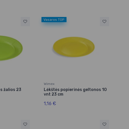
Vasaros TOP
Wimex
s žalios 23
Lėkštės popierinės geltonos 10
vnt 23 cm
1,16 €