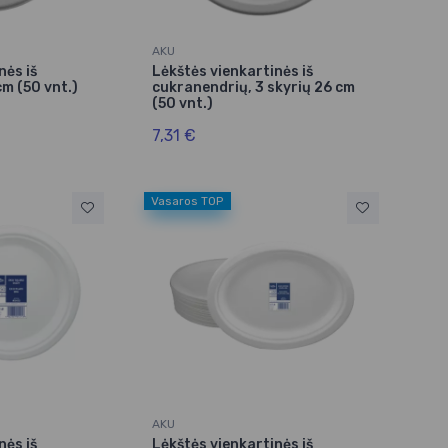
AKU
nės iš
Lėkštės vienkartinės iš
m (50 vnt.)
cukranendrių, 3 skyrių 26 cm
(50 vnt.)
7,31 €
Vasaros TOP
AKU
nės iš
Lėkštės vienkartinės iš