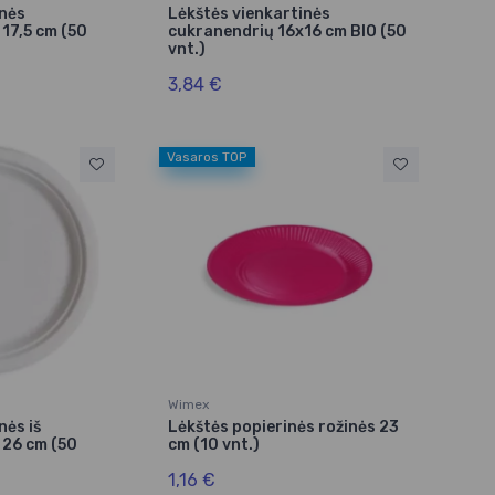
inės
Lėkštės vienkartinės
17,5 cm (50
cukranendrių 16x16 cm BIO (50
vnt.)
3,84 €
Vasaros TOP
Wimex
nės iš
Lėkštės popierinės rožinės 23
 26 cm (50
cm (10 vnt.)
1,16 €