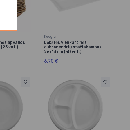
Koegler
nės apvalios
Lėkštės vienkartinės
 (25 vnt.)
cukranendrių stačiakampės
26x13 cm (50 vnt.)
6,70 €