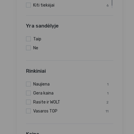
Kiti tiekėjai
6
Yra sandėlyje
Taip
Ne
Rinkiniai
Naujiena
1
Gera kaina
1
Rasite ir WOLT
2
Vasaros TOP
11
Kaina