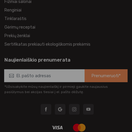
Fiziniai salonai
Renginiai
Tinklaraštis
Gėrimų receptai
Prekių ženklai
Sertifikatas prekiauti ekologiškomis prekėmis
Naujienlaiškio prenumerata
Prenumeruoti*
*Užsisakykite mūsų naujienlaiškį ir pirmieji gaukite naujausius
pasiūlymus bei akcijas tiesiai į el. pašto dėžutę.