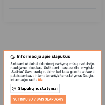
Informacija apie slapukus
Panašios prekės
Siekdami užtikrinti sklandesnį naršymą mūsų svetainėje,
naudojame slapukus. Sutikdami, paspauskite mygtuką
,,Sutinku". Savo duotą sutikimą bet kada galėsite atšaukti
pakeisdami savo interneto naršyklės nustatymus. Daugiau
Ge
informacijos rasite
čia
.
Slapukų nustatymai
SUTINKU SU VISAIS SLAPUKAIS