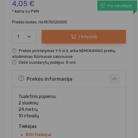
4,05 €
Yra sandėlyje
* kaina su PVM
Prekės kodas: H61875020000
Į krepšelį
Prekės pristatymas 1-5 d.d. arba NEMOKAMAS prekių
atsiėmimas fiziniuose salonuose
Dėžė susidarytų įsidėjus: 8 vnt.
Prekės informacija
Tualetinis popierus:
2 sluoknių
24 metrų
10 ritinėlių
Tiekėjas
Kiti tiekėjai