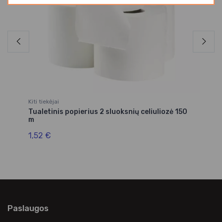
Kiti tiekėjai
Kit
Tualetinis popierius 2 sluoksnių celiuliozė 150
Tu
m
28
1,52 €
Paslaugos