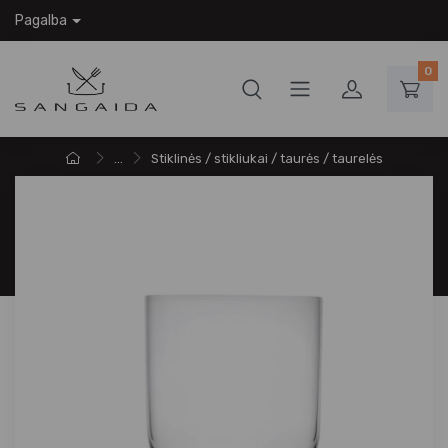
Pagalba
0
...
Stiklinės / stikliukai / taurės / taurelės