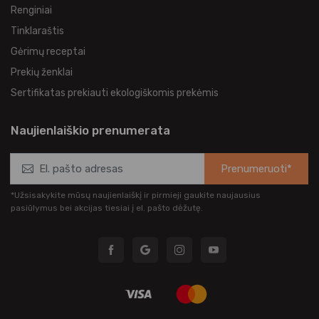
Renginiai
Tinklaraštis
Gėrimų receptai
Prekių ženklai
Sertifikatas prekiauti ekologiškomis prekėmis
Naujienlaiškio prenumerata
Prenumeruoti*
*Užsisakykite mūsų naujienlaiškį ir pirmieji gaukite naujausius
pasiūlymus bei akcijas tiesiai į el. pašto dėžutę.