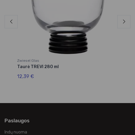
Zwiesel Glas
Zw
Taurė TREVI 280 ml
Ta
12,39 €
12
Paslaugos
Indų nuoma