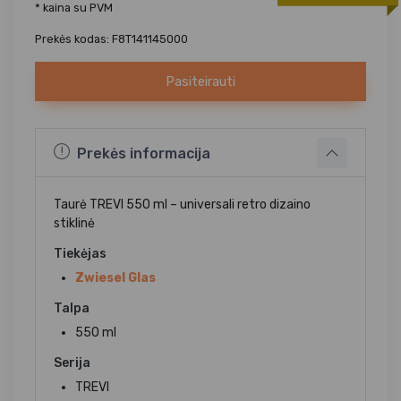
* kaina su PVM
Prekės kodas: F8T141145000
Pasiteirauti
Prekės informacija
Taurė TREVI 550 ml – universali retro dizaino
stiklinė
Tiekėjas
Zwiesel Glas
Talpa
550 ml
Serija
TREVI