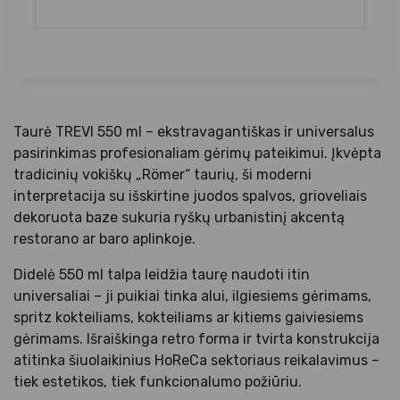
Taurė TREVI 550 ml – ekstravagantiškas ir universalus
pasirinkimas profesionaliam gėrimų pateikimui. Įkvėpta
tradicinių vokiškų „Römer“ taurių, ši moderni
interpretacija su išskirtine juodos spalvos, grioveliais
dekoruota baze sukuria ryškų urbanistinį akcentą
restorano ar baro aplinkoje.
Didelė 550 ml talpa leidžia taurę naudoti itin
universaliai – ji puikiai tinka alui, ilgiesiems gėrimams,
spritz kokteiliams, kokteiliams ar kitiems gaiviesiems
gėrimams. Išraiškinga retro forma ir tvirta konstrukcija
atitinka šiuolaikinius HoReCa sektoriaus reikalavimus –
tiek estetikos, tiek funkcionalumo požiūriu.