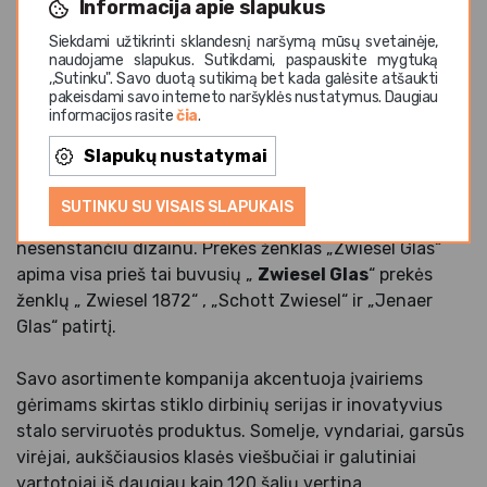
Informacija apie slapukus
Siekdami užtikrinti sklandesnį naršymą mūsų svetainėje,
naudojame slapukus. Sutikdami, paspauskite mygtuką
,,Sutinku". Savo duotą sutikimą bet kada galėsite atšaukti
pakeisdami savo interneto naršyklės nustatymus. Daugiau
informacijos rasite
čia
.
„
Zwiesel Glas
” – jau 150+ metų yra neįveikiamas
lyderis krištolo gamyboje. Kompanija bendradarbiauja
Slapukų nustatymai
su žymiausiais restoranais, pripažintais dizaineriais ir
savo gamyboje sujungia inovatyvias medžiagas su
SUTINKU SU VISAIS SLAPUKAIS
šiuolaikiniais krištolo gamybos metodais, bei
nesenstančiu dizainu. Prekės ženklas „Zwiesel Glas“
apima visa prieš tai buvusių „
Zwiesel Glas
“ prekės
ženklų „ Zwiesel 1872“ , „Schott Zwiesel“ ir „Jenaer
Glas“ patirtį.
Savo asortimente kompanija akcentuoja įvairiems
gėrimams skirtas stiklo dirbinių serijas ir inovatyvius
stalo serviruotės produktus. Somelje, vyndariai, garsūs
virėjai, aukščiausios klasės viešbučiai ir galutiniai
vartotojai iš daugiau kaip 120 šalių vertina