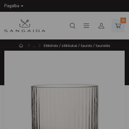
Pagalba
0
...
Stiklinės / stikliukai / taurės / taurelės