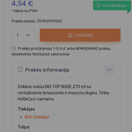
4,54 €
Yra sandėlyje
* kaina su PVM
Prekės kodas: 751102017000
Į krepšelį
Prekės pristatymas 1-5 d.d. arba NEMOKAMAS prekių
atsiėmimas fiziniuose salonuose
Prekės informacija
Stiklinė viskiui BIG TOP NUDE 270 ml su
vintažinėmis briaunomis ir masyviu dugnu. Tinka
HoReCa ir namams.
Tiekėjas
Kiti tiekėjai
Talpa