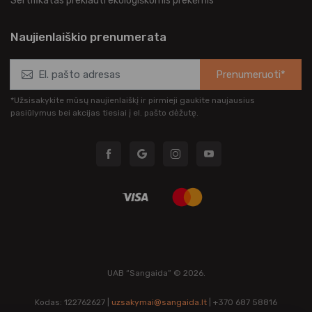
Sertifikatas prekiauti ekologiškomis prekėmis
Naujienlaiškio prenumerata
Prenumeruoti*
*Užsisakykite mūsų naujienlaiškį ir pirmieji gaukite naujausius
pasiūlymus bei akcijas tiesiai į el. pašto dėžutę.
UAB “Sangaida” © 2026.
Kodas: 122762627 |
uzsakymai@sangaida.lt
| +370 687 58816