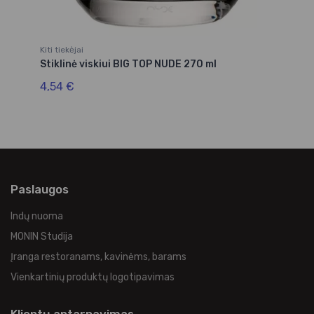
Kiti tiekėjai
Kit
Stiklinė viskiui BIG TOP NUDE 270 ml
St
4,54 €
4,
Paslaugos
Indų nuoma
MONIN Studija
Įranga restoranams, kavinėms, barams
Vienkartinių produktų logotipavimas