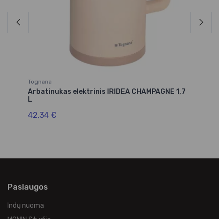
Tognana
To
Arbatinukas elektrinis IRIDEA CHAMPAGNE 1,7
Sv
L
19
42,34 €
Paslaugos
Indų nuoma