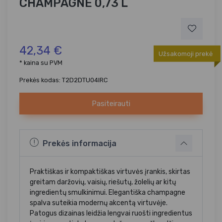
CHAMPAGNE 0,73 L
42,34 €
Užsakomoji prekė
* kaina su PVM
Prekės kodas: T2D2DTU04IRC
Pasiteirauti
Prekės informacija
Praktiškas ir kompaktiškas virtuvės įrankis, skirtas
greitam daržovių, vaisių, riešutų, žolelių ar kitų
ingredientų smulkinimui. Elegantiška champagne
spalva suteikia modernų akcentą virtuvėje.
Patogus dizainas leidžia lengvai ruošti ingredientus