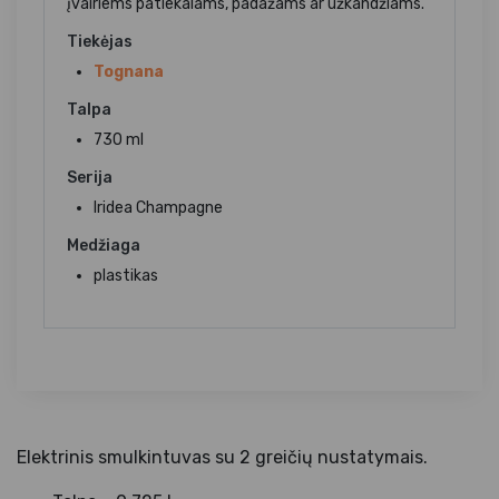
įvairiems patiekalams, padažams ar užkandžiams.
Tiekėjas
Tognana
Talpa
730 ml
Serija
Iridea Champagne
Medžiaga
plastikas
Elektrinis smulkintuvas su 2 greičių nustatymais.