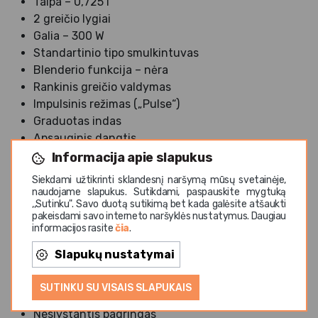
Talpa – 0,725 l
2 greičio lygiai
Galia – 300 W
Standartinio tipo smulkintuvas
Blenderio funkcija – nėra
Rankinis greičio valdymas
Impulsinis režimas („Pulse“)
Graduotas indas
Apsauginis dangtis
Saugos sistema
Informacija apie slapukus
Neslystantis pagrindas
Siekdami užtikrinti sklandesnį naršymą mūsų svetainėje,
Laido suvyniojimo funkcijos nėra
naudojame slapukus. Sutikdami, paspauskite mygtuką
,,Sutinku". Savo duotą sutikimą bet kada galėsite atšaukti
Netinka plauti indaplovėje
pakeisdami savo interneto naršyklės nustatymus. Daugiau
Komplekte – 1 indas
informacijos rasite
čia
.
Papildomos savybės:
Slapukų nustatymai
Dangtis su apsaugine sistema
SUTINKU SU VISAIS SLAPUKAIS
Pilnai išardomas lengvesniam valymui
Neslystantis pagrindas