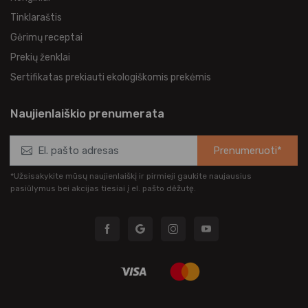
Tinklaraštis
Gėrimų receptai
Prekių ženklai
Sertifikatas prekiauti ekologiškomis prekėmis
Naujienlaiškio prenumerata
Prenumeruoti*
*Užsisakykite mūsų naujienlaiškį ir pirmieji gaukite naujausius
pasiūlymus bei akcijas tiesiai į el. pašto dėžutę.