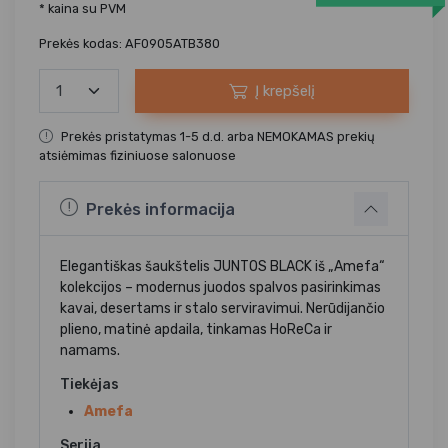
* kaina su PVM
Prekės kodas: AF0905ATB380
Į krepšelį
Prekės pristatymas 1-5 d.d. arba NEMOKAMAS prekių
atsiėmimas fiziniuose salonuose
Prekės informacija
Elegantiškas šaukštelis JUNTOS BLACK iš „Amefa“
kolekcijos – modernus juodos spalvos pasirinkimas
kavai, desertams ir stalo serviravimui. Nerūdijančio
plieno, matinė apdaila, tinkamas HoReCa ir
namams.
Tiekėjas
Amefa
Serija