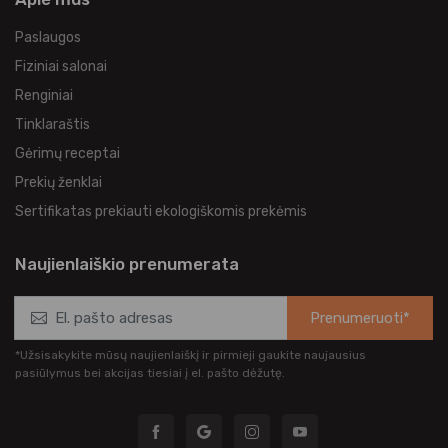
Paslaugos
Fiziniai salonai
Renginiai
Tinklaraštis
Gėrimų receptai
Prekių ženklai
Sertifikatas prekiauti ekologiškomis prekėmis
Naujienlaiškio prenumerata
Prenumeruoti*
*Užsisakykite mūsų naujienlaiškį ir pirmieji gaukite naujausius
pasiūlymus bei akcijas tiesiai į el. pašto dėžutę.