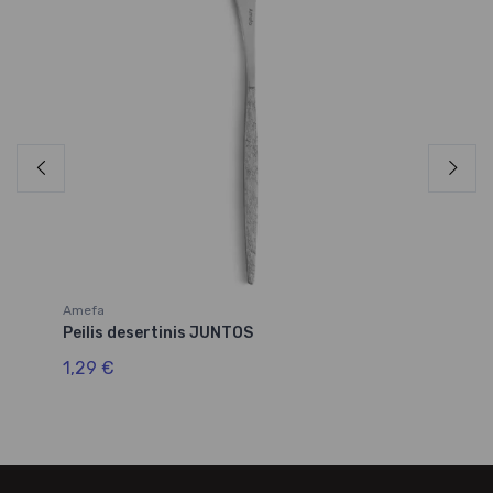
Amefa
Am
Peilis desertinis JUNTOS
Ša
1,29 €
1,