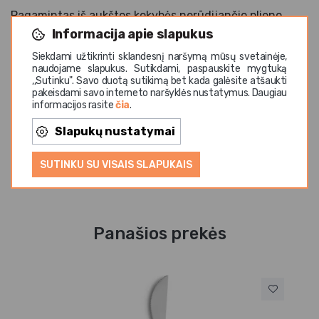
Pagamintas iš aukštos kokybės nerūdijančio plieno,
šaukštelis pasižymi ilgaamžiškumu ir atsparumu
Informacija apie slapukus
kasdieniam naudojimui. Jis idealiai tinka kavai, arbatai,
Siekdami užtikrinti sklandesnį naršymą mūsų svetainėje,
desertams, mažoms porcijoms ar moderniam gėrimų
naudojame slapukus. Sutikdami, paspauskite mygtuką
,,Sutinku". Savo duotą sutikimą bet kada galėsite atšaukti
pateikimui. JUNTOS BLACK kolekcija yra puikus
pakeisdami savo interneto naršyklės nustatymus. Daugiau
pasirinkimas restoranams, viešbučiams, kavinėms ir
informacijos rasite
čia
.
namams, vertinantiems išskirtinį dizainą bei
Slapukų nustatymai
funkcionalumą. Tinka plauti indaplovėje.
SUTINKU SU VISAIS SLAPUKAIS
Panašios prekės