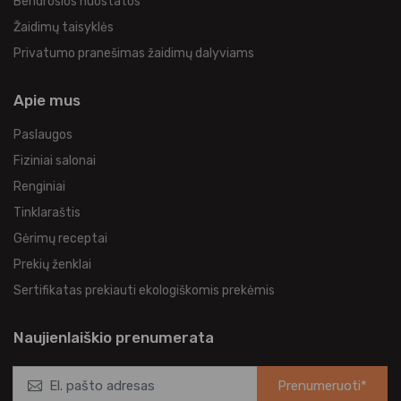
Bendrosios nuostatos
Žaidimų taisyklės
Privatumo pranešimas žaidimų dalyviams
Apie mus
Paslaugos
Fiziniai salonai
Renginiai
Tinklaraštis
Gėrimų receptai
Prekių ženklai
Sertifikatas prekiauti ekologiškomis prekėmis
Naujienlaiškio prenumerata
Prenumeruoti*