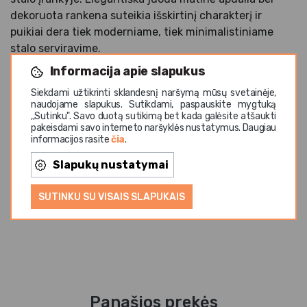
dekoruota rankena suteikia išskirtinį charakterį ir
puikiai dera tiek moderniame, tiek minimalistiniame
stalo serviravime.
Informacija apie slapukus
Pagaminta iš aukštos kokybės nerūdijančio plieno, ši
šaukšto-šakutės kombinacija pasižymi ilgaamžiškumu
Siekdami užtikrinti sklandesnį naršymą mūsų svetainėje,
naudojame slapukus. Sutikdami, paspauskite mygtuką
ir atsparumu intensyviam naudojimui. Universalus
,,Sutinku". Savo duotą sutikimą bet kada galėsite atšaukti
dizainas leidžia patogiai mėgautis desertais, salotomis,
pakeisdami savo interneto naršyklės nustatymus. Daugiau
informacijos rasite
čia
.
užkandžiais, tapas stiliaus patiekalais ar mažomis
porcijomis. JUNTOS BLACK kolekcija yra puikus
Slapukų nustatymai
pasirinkimas restoranams, viešbučiams, kavinėms ir
moderniems namams, vertinantiems išskirtinį dizainą
SUTINKU SU VISAIS SLAPUKAIS
bei praktiškumą. Tinka plauti indaplovėje.
Panašios prekės