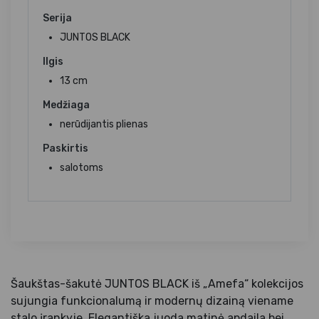
Serija
JUNTOS BLACK
Ilgis
13 cm
Medžiaga
nerūdijantis plienas
Paskirtis
salotoms
Šaukštas-šakutė JUNTOS BLACK iš „Amefa“ kolekcijos
sujungia funkcionalumą ir modernų dizainą viename
stalo įrankyje. Elegantiška juoda matinė apdaila bei