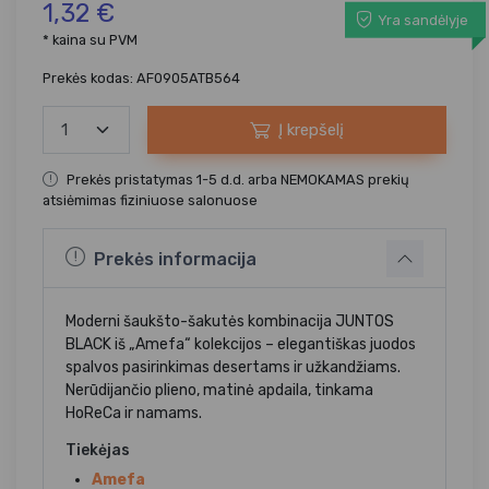
1,32 €
Yra sandėlyje
* kaina su PVM
Prekės kodas: AF0905ATB564
Į krepšelį
Prekės pristatymas 1-5 d.d. arba NEMOKAMAS prekių
atsiėmimas fiziniuose salonuose
Prekės informacija
Moderni šaukšto-šakutės kombinacija JUNTOS
BLACK iš „Amefa“ kolekcijos – elegantiškas juodos
spalvos pasirinkimas desertams ir užkandžiams.
Nerūdijančio plieno, matinė apdaila, tinkama
HoReCa ir namams.
Tiekėjas
Amefa