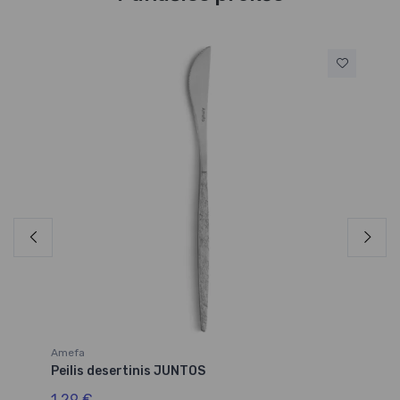
Amefa
Am
Peilis desertinis JUNTOS
Ša
1,29 €
1,