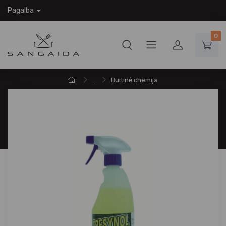
Pagalba
0
...
Buitinė chemija