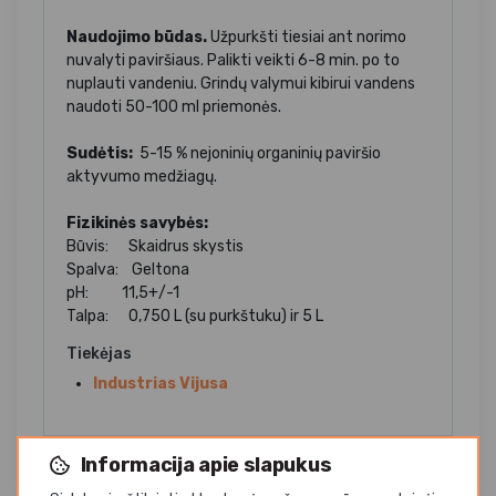
Naudojimo būdas.
Užpurkšti tiesiai ant norimo
nuvalyti paviršiaus. Palikti veikti 6-8 min. po to
nuplauti vandeniu. Grindų valymui kibirui vandens
naudoti 50-100 ml priemonės.
Sudėtis:
5-15 % nejoninių organinių paviršio
aktyvumo medžiagų.
Fizikinės savybės:
Būvis: Skaidrus skystis
Spalva: Geltona
pH: 11,5+/-1
Talpa: 0,750 L (su purkštuku) ir 5 L
Tiekėjas
Industrias Vijusa
Informacija apie slapukus