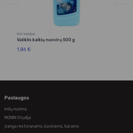
Kiti tiekėjai
Kit
Valiklis kalkių nuovirų 500 g
Mi
1,86 €
4,
Paslaugos
Indų nuoma
MONIN Studija
Įranga restoranams, kavinėms, barams