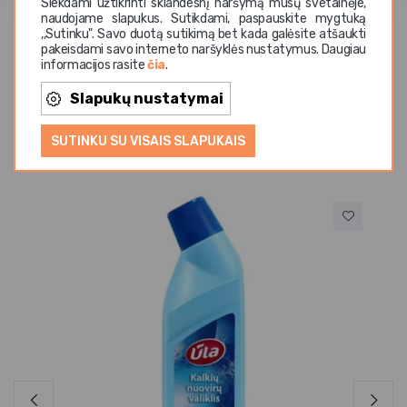
Siekdami užtikrinti sklandesnį naršymą mūsų svetainėje,
naudojame slapukus. Sutikdami, paspauskite mygtuką
,,Sutinku". Savo duotą sutikimą bet kada galėsite atšaukti
pakeisdami savo interneto naršyklės nustatymus. Daugiau
informacijos rasite
čia
.
Slapukų nustatymai
Panašios prekės
SUTINKU SU VISAIS SLAPUKAIS