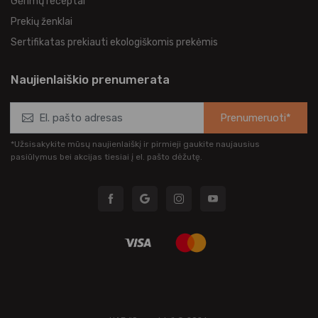
Gėrimų receptai
Prekių ženklai
Sertifikatas prekiauti ekologiškomis prekėmis
Naujienlaiškio prenumerata
Prenumeruoti*
*Užsisakykite mūsų naujienlaiškį ir pirmieji gaukite naujausius
pasiūlymus bei akcijas tiesiai į el. pašto dėžutę.