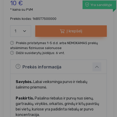
10 €
Yra sandėlyje
* kaina su PVM
Prekės kodas: 16B5T7500000
Į krepšelį
Prekės pristatymas 1-5 d.d. arba NEMOKAMAS prekių
atsiėmimas fiziniuose salonuose
Dėžė susidarytų įsidėjus: 6 vnt.
Prekės informacija
Savybės.
Labai veiksminga purvo ir riebalų
šalinimo priemonė.
Paskirtis.
Pašalina riebalus ir purvą nuo sienų,
gartraukių, viryklės, orkaitės, grindų ir kitų paviršių
bei vietų, kuriose yra padidinta riebalų ar purvo
koncentracija.