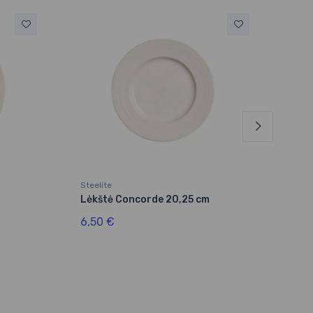
Steelite
Steel
Lėkštė Concorde 20,25 cm
Lėk
28,
6,50 €
17,