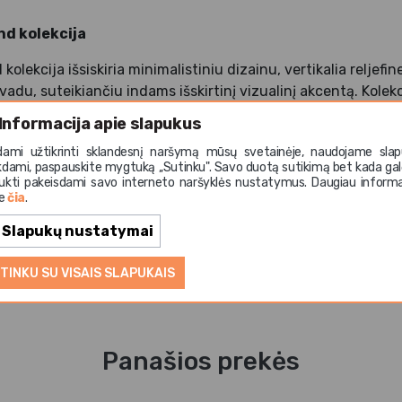
d kolekcija
lekcija išsiskiria minimalistiniu dizainu, vertikalia reljefine
adu, suteikiančiu indams išskirtinį vizualinį akcentą. Kolekc
stetiką, funkcionalumą ir ilgaamžiškumą. Aukštos kokybės po
Informacija apie slapukus
naudojimui, o įvairių formų ir dydžių indai leidžia sukurti v
dami užtikrinti sklandesnį naršymą mūsų svetainėje, naudojame slap
rviravimą. Concorde Black Band puikiai tinka tiek kasdienia
kdami, paspauskite mygtuką ,,Sutinku". Savo duotą sutikimą bet kada gal
.
ukti pakeisdami savo interneto naršyklės nustatymus. Daugiau informa
te
čia
.
Slapukų nustatymai
TINKU SU VISAIS SLAPUKAIS
Panašios prekės