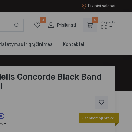
Fiziniai salonai
0
0
Krepšelis
Prisijungti
0 €
ristatymas ir grąžinimas
Kontaktai
elis Concorde Black Band
l
 €
Užsakomoji prekė
 PVM