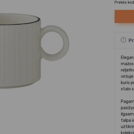
Prekės ko
Pr
Elegant
mažos 
reljefi
viršuj
kuris p
stalo 
Pagami
pasižy
ilgaam
talpa i
užtikr
kolekci