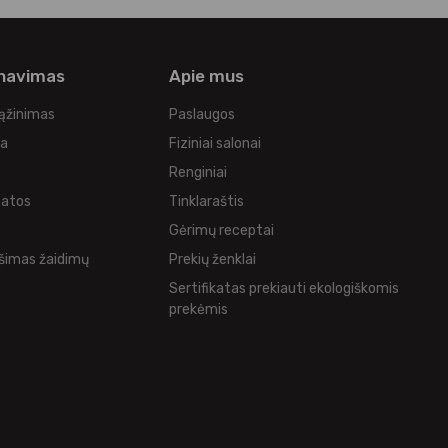
rnavimas
Apie mus
rąžinimas
Paslaugos
ka
Fiziniai salonai
Renginiai
tatos
Tinklaraštis
s
Gėrimų receptai
šimas žaidimų
Prekių ženklai
Sertifikatas prekiauti ekologiškomis
prekėmis