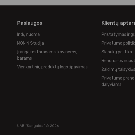
Paslaugos
Klientų apta
Indų nuoma
Pristatymas ir g
MONIN Studija
Privatumo politi
Įranga restoranams, kavinėms,
Slapukų politika
barams
Bendrosios nuos
Vienkartinių produktų logotipavimas
Žaidimų taisyklė
Privatumo prane
dalyviams
UAB “Sangaida” © 2026.