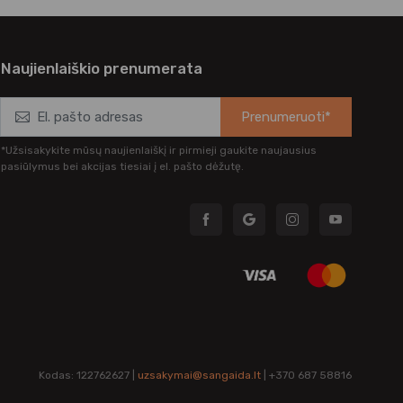
Naujienlaiškio prenumerata
Prenumeruoti*
*Užsisakykite mūsų naujienlaiškį ir pirmieji gaukite naujausius
pasiūlymus bei akcijas tiesiai į el. pašto dėžutę.
Kodas: 122762627 |
uzsakymai@sangaida.lt
| +370 687 58816