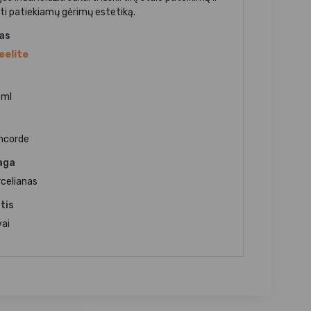
ti patiekiamų gėrimų estetiką.
jas
eelite
 ml
ncorde
aga
rcelianas
tis
vai