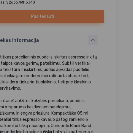
das: S26357MP3340
Pasiteirauti
ekės informacija
iškas porcelianinis puodelis, skirtas espresso ir kitų
talpos kavos gėrimų pateikimui. Subtili vertikali
nė tekstūra ir išskirtinis juodas apvadas puodelio
e suteikia jam modernų bei rafinuotą charakterį,
uikiai dera tiek prie šiuolaikinio, tiek prie klasikinio
serviravimo.
ntas iš aukštos kokybės porceliano, puodelis
mi atsparumu kasdieniam naudojimui,
žiškumu ir lengva priežiūra. Kompaktiška 85 ml
dealiai tinka espresso kavai, o patogi rankenėlė
ina komfortišką naudojimą. Concorde Black Band
jos indai leidžia sukurti išskirtinį stalo pateikimą ir