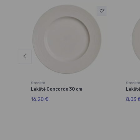
Steelite
Steelite
Lėkštė Concorde 30 cm
Lėkšt
16,20 €
8,03 