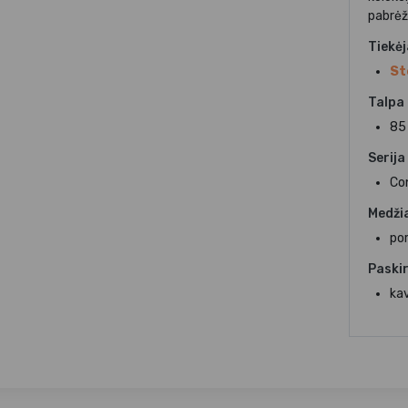
pabrėž
Tiekė
St
Talpa
85
Serija
Co
Medži
po
Paskir
ka