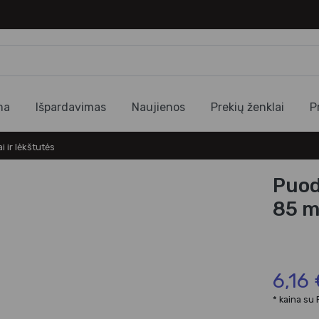
ma
Išpardavimas
Naujienos
Prekių ženklai
P
i ir lėkštutės
Puod
85 m
6,16
* kaina su