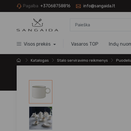
Pagalba
+37068758816
info@sangaida.lt
Visos prekės
Vasaros TOP
Indų nuo
Katalogas
Stalo serviravimo reikmenys
Puodelia