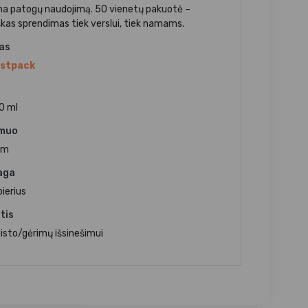
ina patogų naudojimą. 50 vienetų pakuotė –
škas sprendimas tiek verslui, tiek namams.
jas
rstpack
0 ml
muo
cm
aga
ierius
tis
isto/gėrimų išsinešimui