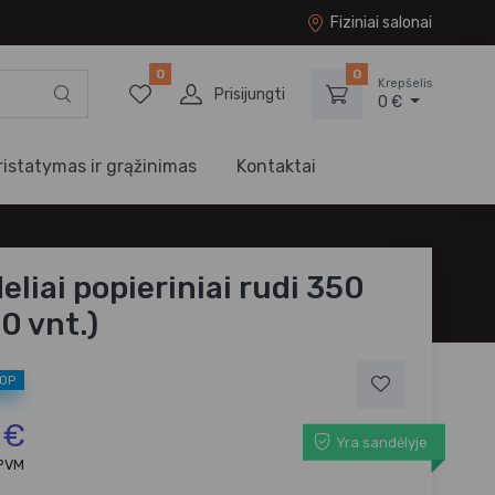
Fiziniai salonai
0
0
Krepšelis
Prisijungti
0 €
ristatymas ir grąžinimas
Kontaktai
eliai popieriniai rudi 350
0 vnt.)
TOP
 €
Yra sandėlyje
 PVM