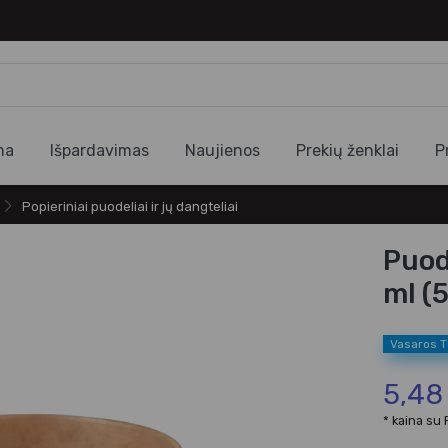
ma
Išpardavimas
Naujienos
Prekių ženklai
P
Popieriniai puodeliai ir jų dangteliai
Puod
ml (5
Vasaros 
5,48
* kaina su