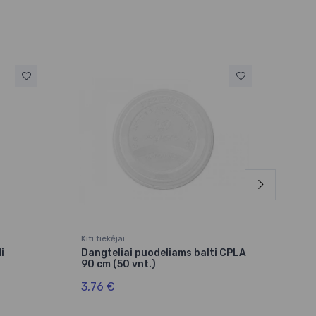
Kiti tiekėjai
AKU
i
Dangteliai puodeliams balti CPLA
Dang
90 cm (50 vnt.)
cuk
vnt.
3,76 €
3,5