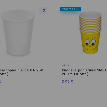
Vasaros TOP
Wimex
iai popieriniai balti M 280
Puodeliai popieriniai SMILE
 vnt.)
200 ml (10 vnt.)
€
0,97 €