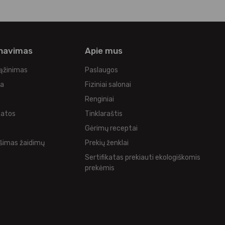
rnavimas
Apie mus
rąžinimas
Paslaugos
ka
Fiziniai salonai
Renginiai
tatos
Tinklaraštis
s
Gėrimų receptai
šimas žaidimų
Prekių ženklai
Sertifikatas prekiauti ekologiškomis
prekėmis