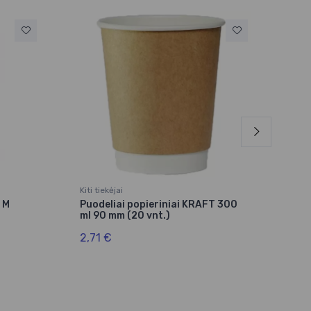
Rasit
Kiti tiekėjai
Wim
 M
Puodeliai popieriniai KRAFT 300
Puod
ml 90 mm (20 vnt.)
ml (
2,71 €
2,0