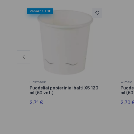
Vasaros TOP
Firstpack
Wimex
Puodeliai popieriniai balti XS 120
Puodel
ml (50 vnt.)
ml (50
2,71 €
2,70 