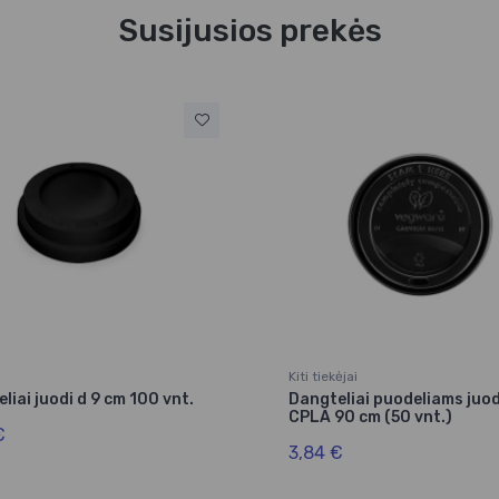
Susijusios prekės
Kiti tiekėjai
liai juodi d 9 cm 100 vnt.
Dangteliai puodeliams juod
CPLA 90 cm (50 vnt.)
€
3,84 €