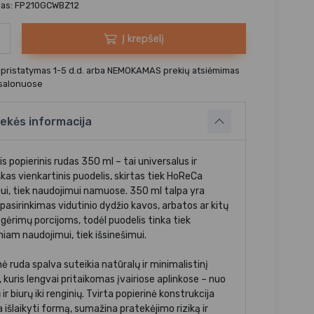
das: FP210GCWBZ12
Į krepšelį
 pristatymas 1-5 d.d. arba NEMOKAMAS prekių atsiėmimas
 salonuose
ekės informacija
s popierinis rudas 350 ml – tai universalus ir
kas vienkartinis puodelis, skirtas tiek HoReCa
iui, tiek naudojimui namuose. 350 ml talpa yra
pasirinkimas vidutinio dydžio kavos, arbatos ar kitų
 gėrimų porcijoms, todėl puodelis tinka tiek
niam naudojimui, tiek išsinešimui.
nė ruda spalva suteikia natūralų ir minimalistinį
, kuris lengvai pritaikomas įvairiose aplinkose – nuo
 ir biurų iki renginių. Tvirta popierinė konstrukcija
 išlaikyti formą, sumažina pratekėjimo riziką ir