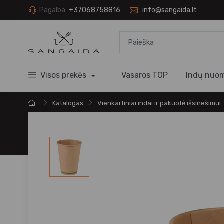
Pagalba
+37068758816
info@sangaida.lt
Visos prekės
Vasaros TOP
Indų nuo
Katalogas
Vienkartiniai indai ir pakuotė išsinešimui