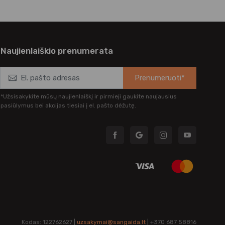
Naujienlaiškio prenumerata
Prenumeruoti*
*Užsisakykite mūsų naujienlaiškį ir pirmieji gaukite naujausius
pasiūlymus bei akcijas tiesiai į el. pašto dėžutę.
Kodas: 122762627 |
uzsakymai@sangaida.lt
| +370 687 58816