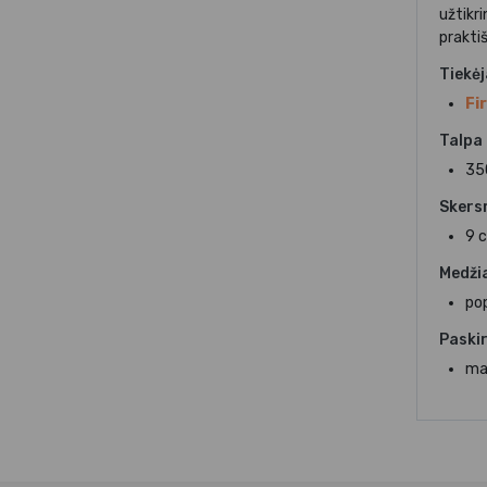
užtikr
prakti
Tiekė
Fi
Talpa
35
Skers
9 
Medži
pop
Paskir
ma