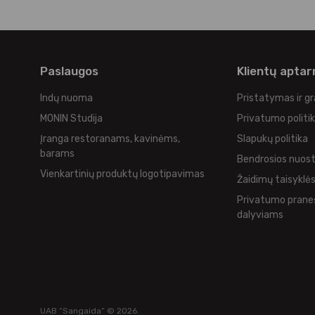
Paslaugos
Klientų apta
Indų nuoma
Pristatymas ir g
MONIN Studija
Privatumo politi
Įranga restoranams, kavinėms,
Slapukų politika
barams
Bendrosios nuos
Vienkartinių produktų logotipavimas
Žaidimų taisyklė
Privatumo prane
dalyviams
UAB “Sangaida” © 2026.