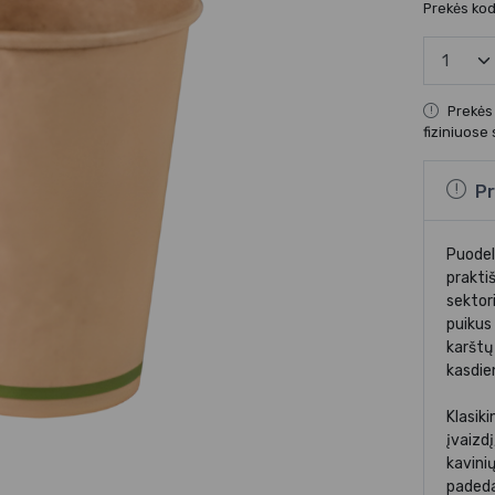
Prekės ko
Prekės
fiziniuose
Pr
Puodeli
praktiš
sektor
puikus 
karštų
kasdie
Klasiki
įvaizdį
kavinių
padeda