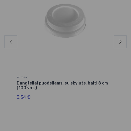
Wimex
Wi
0
Dangteliai puodeliams, su skylute, balti 8 cm
Pu
(100 vnt.)
ml
3,34 €
3,