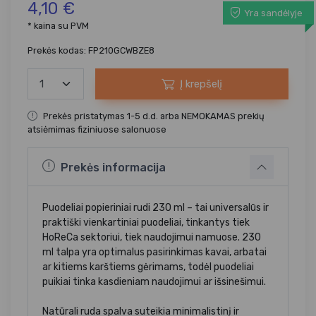
4,10 €
Yra sandėlyje
* kaina su PVM
Prekės kodas: FP210GCWBZE8
Į krepšelį
Prekės pristatymas 1-5 d.d. arba NEMOKAMAS prekių
atsiėmimas fiziniuose salonuose
Prekės informacija
Puodeliai popieriniai rudi 230 ml – tai universalūs ir
praktiški vienkartiniai puodeliai, tinkantys tiek
HoReCa sektoriui, tiek naudojimui namuose. 230
ml talpa yra optimalus pasirinkimas kavai, arbatai
ar kitiems karštiems gėrimams, todėl puodeliai
puikiai tinka kasdieniam naudojimui ar išsinešimui.
Natūrali ruda spalva suteikia minimalistinį ir