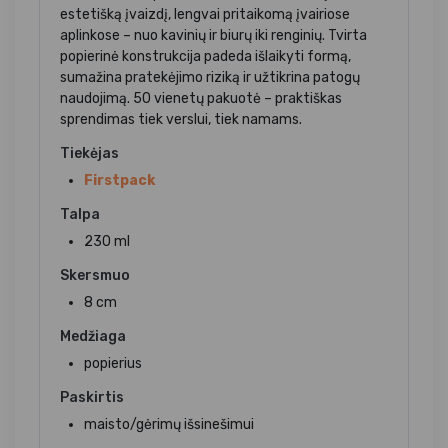
estetišką įvaizdį, lengvai pritaikomą įvairiose
aplinkose – nuo kavinių ir biurų iki renginių. Tvirta
popierinė konstrukcija padeda išlaikyti formą,
sumažina pratekėjimo riziką ir užtikrina patogų
naudojimą. 50 vienetų pakuotė – praktiškas
sprendimas tiek verslui, tiek namams.
Tiekėjas
Firstpack
Talpa
230 ml
Skersmuo
8 cm
Medžiaga
popierius
Paskirtis
maisto/gėrimų išsinešimui