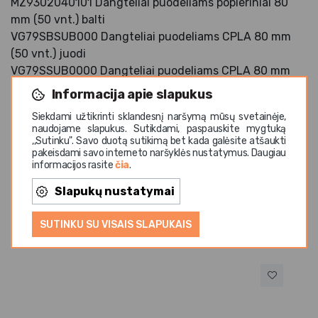
MZ9302040101 Dangteliai puodeliams popieriniai 80
mm (50 vnt.) balti
VG79SBSUB000 Dangteliai puodeliams CPLA 80 mm
(50 vnt.) juodi
VG79SSUB0000 Dangteliai puodeliams CPLA 80 mm
(50 vnt.) balti
Informacija apie slapukus
VGBCL8000000 Dangteliai puodeliams iš cukranendrių
Siekdami užtikrinti sklandesnį naršymą mūsų svetainėje,
80 mm (50 vnt.) balti (2107)
naudojame slapukus. Sutikdami, paspauskite mygtuką
,,Sutinku". Savo duotą sutikimą bet kada galėsite atšaukti
pakeisdami savo interneto naršyklės nustatymus. Daugiau
informacijos rasite
čia
.
Slapukų nustatymai
Panašios prekės
SUTINKU SU VISAIS SLAPUKAIS