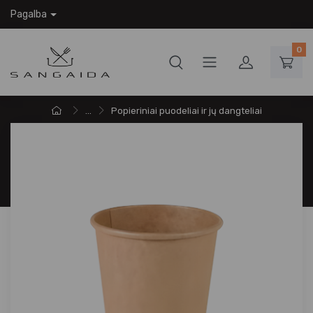
Pagalba
0
...
Popieriniai puodeliai ir jų dangteliai