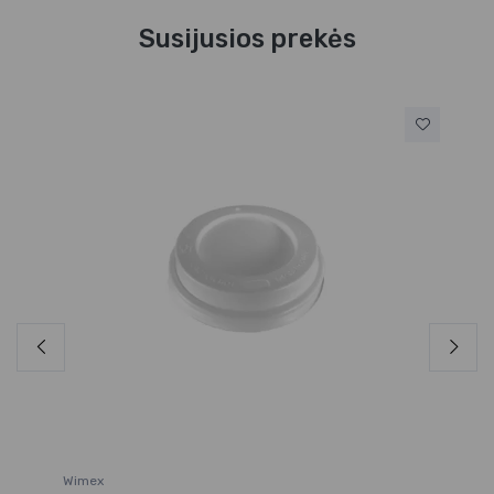
Susijusios prekės
Wi
Da
3,
Wimex