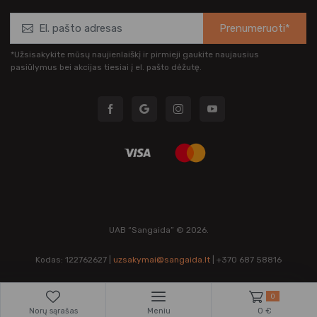
Prenumeruoti*
*Užsisakykite mūsų naujienlaiškį ir pirmieji gaukite naujausius
pasiūlymus bei akcijas tiesiai į el. pašto dėžutę.
UAB “Sangaida” © 2026.
Kodas: 122762627 |
uzsakymai@sangaida.lt
| +370 687 58816
0
Norų sąrašas
Meniu
0 €