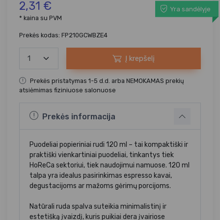
2,31 €
Yra sandėlyje
* kaina su PVM
Prekės kodas: FP210GCWBZE4
Į krepšelį
Prekės pristatymas 1-5 d.d. arba NEMOKAMAS prekių
atsiėmimas fiziniuose salonuose
Prekės informacija
Puodeliai popieriniai rudi 120 ml – tai kompaktiški ir
praktiški vienkartiniai puodeliai, tinkantys tiek
HoReCa sektoriui, tiek naudojimui namuose. 120 ml
talpa yra idealus pasirinkimas espresso kavai,
degustacijoms ar mažoms gėrimų porcijoms.
Natūrali ruda spalva suteikia minimalistinį ir
estetišką įvaizdį, kuris puikiai dera įvairiose