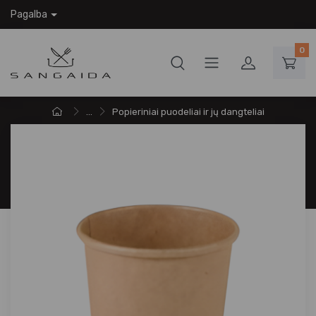
Pagalba
0
...
Popieriniai puodeliai ir jų dangteliai