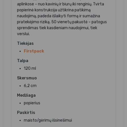
aplinkose – nuo kavinių ir biurų iki renginių. Tvirta
popierinė konstrukcija užtikrina patikimą
naudojimą, padeda išlaikyti formą ir sumažina
pratekėjimo riziką. 50 vienetų pakuotė – patogus
sprendimas tiek kasdieniam naudojimui, tiek
verslui.
Tiekėjas
Firstpack
Talpa
120 ml
Skersmuo
6,2 cm
Medžiaga
popierius
Paskirtis
maisto/gėrimų išsinešimui