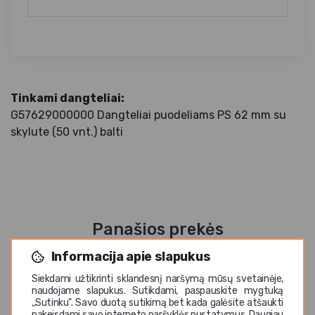
Tinkami dangteliai:
G57629000000 Dangteliai puodeliams PS 62 mm su
skylute (50 vnt.) balti
Panašios prekės
Informacija apie slapukus
Siekdami užtikrinti sklandesnį naršymą mūsų svetainėje,
naudojame slapukus. Sutikdami, paspauskite mygtuką
,,Sutinku". Savo duotą sutikimą bet kada galėsite atšaukti
pakeisdami savo interneto naršyklės nustatymus. Daugiau