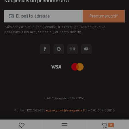
Naujienlaiškio prenumerata
Prenumeruoti*
*Užsisakykite mūsų naujienlaiškį ir pirmieji gaukite naujausius
pasiūlymus bei akcijas tiesiai į el. pašto dėžutę.
UAB “Sangaida” © 2026.
Kodas: 122762627 |
uzsakymai@sangaida.lt
| +370 687 58816
0