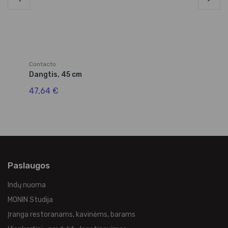
Contacto
Co
Dangtis, 45 cm
Pu
47,64 €
90
Paslaugos
Indų nuoma
MONIN Studija
Įranga restoranams, kavinėms, barams