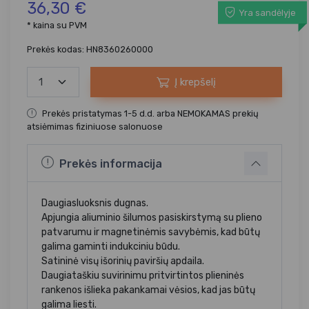
36,30 €
Yra sandėlyje
* kaina su PVM
Prekės kodas: HN8360260000
Į krepšelį
Prekės pristatymas 1-5 d.d. arba NEMOKAMAS prekių
atsiėmimas fiziniuose salonuose
Prekės informacija
Daugiasluoksnis dugnas.
Apjungia aliuminio šilumos pasiskirstymą su plieno
patvarumu ir magnetinėmis savybėmis, kad būtų
galima gaminti indukciniu būdu.
Satininė visų išorinių paviršių apdaila.
Daugiataškiu suvirinimu pritvirtintos plieninės
rankenos išlieka pakankamai vėsios, kad jas būtų
galima liesti.