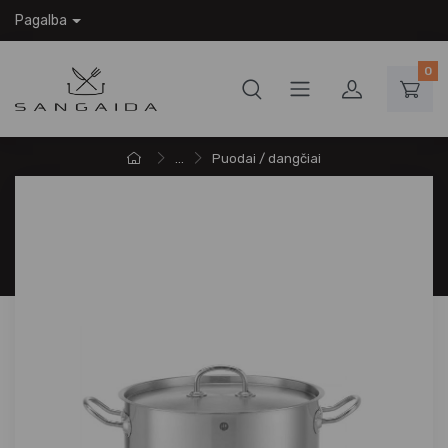
Pagalba
0
...
Puodai / dangčiai