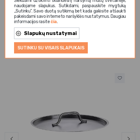
Siekdami užtikrinti sklandesnį naršymą mūsų svetainėje,
neįkaistančių plieninių rankenų Tinka plauti
naudojame slapukus. Sutikdami, paspauskite mygtuką
indaplovėse
,,Sutinku". Savo duotą sutikimą bet kada galėsite atšaukti
pakeisdami savo interneto naršyklės nustatymus. Daugiau
informacijos rasite
čia
.
Slapukų nustatymai
SUTINKU SU VISAIS SLAPUKAIS
Panašios prekės