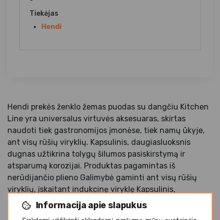
Tiekėjas
Hendi
Hendi prekės ženklo žemas puodas su dangčiu Kitchen
Line yra universalus virtuvės aksesuaras, skirtas
naudoti tiek gastronomijos įmonėse, tiek namų ūkyje,
ant visų rūšių viryklių. Kapsulinis, daugiasluoksnis
dugnas užtikrina tolygų šilumos pasiskirstymą ir
atsparumą korozijai. Produktas pagamintas iš
nerūdijančio plieno Galimybė gaminti ant visų rūšių
viryklių, įskaitant indukcinę viryklę Kapsulinis,
daugiasluoksnis dugnas, užtikrinantis efektyviu
Informacija apie slapukus
šilumos pasiskirstymą Saugus naudojimas dėl tvirtų,