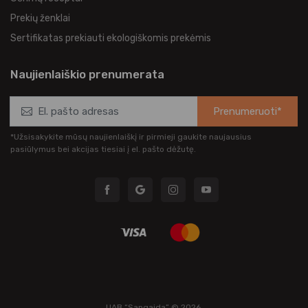
Prekių ženklai
Sertifikatas prekiauti ekologiškomis prekėmis
Naujienlaiškio prenumerata
Prenumeruoti*
*Užsisakykite mūsų naujienlaiškį ir pirmieji gaukite naujausius
pasiūlymus bei akcijas tiesiai į el. pašto dėžutę.
UAB “Sangaida” © 2026.