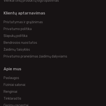
Vienkartinių produktų logotipavimas
Klientų aptarnavimas
Pristatymas ir grąžinimas
Privatumo politika
Slapukų politika
Bendrosios nuostatos
Žaidimų taisyklės
Privatumo pranešimas žaidimų dalyviams
Apie mus
Paslaugos
Fiziniai salonai
Renginiai
Tinklaraštis
Gėrimų receptai