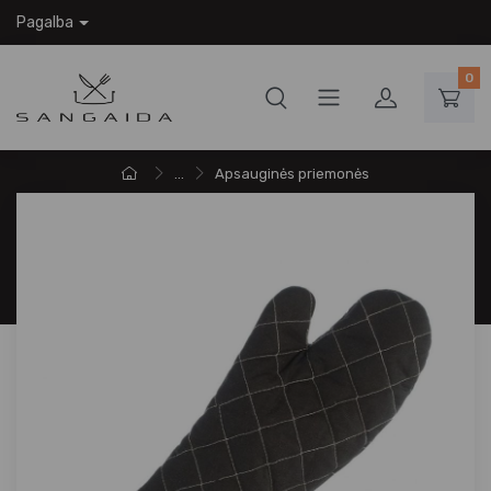
Pagalba
0
...
Apsauginės priemonės