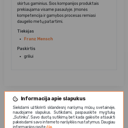
skirtus gaminius. Šios kompanijos produktais
prekiaujama visame pasaulyje. Įmonės
kompetencija ir gamybos procesas remiasi
daugelio metų patartimi.
Tiekėjas
Franz Mensch
Paskirtis
griliui
Informacija apie slapukus
Siekdami užtikrinti sklandesnį naršymą mūsų svetainėje,
naudojame slapukus. Sutikdami, paspauskite mygtuką
,,Sutinku". Savo duotą sutikimą bet kada galėsite atšaukti
pakeisdami savo interneto naršyklės nustatymus. Daugiau
informacijos rasite
čia
.