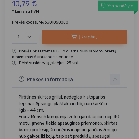
10,79 €
Yra sandėlyje
* kaina su PVM
Prekės kodas: M63301060000
Į krepšelį
Prekės pristatymas 1-5 d.d. arba NEMOKAMAS prekių
atsiėmimas fiziniuose salonuose
Dėžė susidarytų įsidėjus: 25 vnt.
Prekės informacija
Pirštines skirtos griliui, nedegios ir atsparios
liepsnai. Apsaugo plaštaką ir dilbį nuo karščio.
Ilgis - 44 cm.
Franz Mensch kompanija veikia jau daugiau kaip 40
metu. Įmonė tiekia apsaugines priemones, skirtas
įvairių profesijų žmonėms ir apsaugančias žmogų
nuo galvos iki kojų, taip pat produktų apsaugai