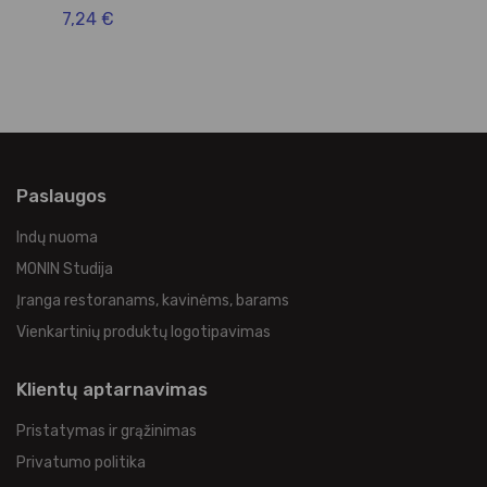
7,24 €
4,
Paslaugos
Indų nuoma
MONIN Studija
Įranga restoranams, kavinėms, barams
Vienkartinių produktų logotipavimas
Klientų aptarnavimas
Pristatymas ir grąžinimas
Privatumo politika