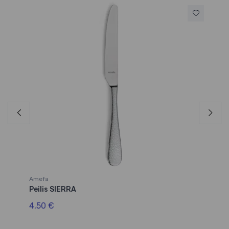
Amefa
Am
Peilis SIERRA
Ša
4,50 €
3,