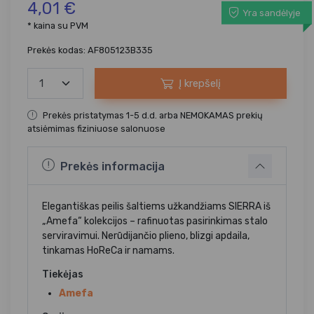
4,01 €
Yra sandėlyje
* kaina su PVM
Prekės kodas: AF805123B335
Į krepšelį
Prekės pristatymas 1-5 d.d. arba NEMOKAMAS prekių
atsiėmimas fiziniuose salonuose
Prekės informacija
Elegantiškas peilis šaltiems užkandžiams SIERRA iš
„Amefa“ kolekcijos – rafinuotas pasirinkimas stalo
serviravimui. Nerūdijančio plieno, blizgi apdaila,
tinkamas HoReCa ir namams.
Tiekėjas
Amefa