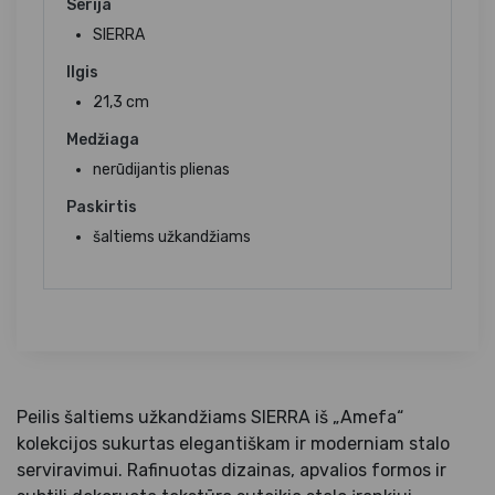
Serija
SIERRA
Ilgis
21,3 cm
Medžiaga
nerūdijantis plienas
Paskirtis
šaltiems užkandžiams
Peilis šaltiems užkandžiams SIERRA iš „Amefa“
kolekcijos sukurtas elegantiškam ir moderniam stalo
serviravimui. Rafinuotas dizainas, apvalios formos ir