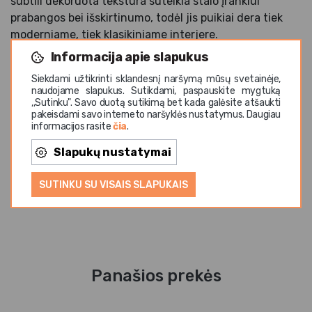
subtili dekoruota tekstūra suteikia stalo įrankiui
prabangos bei išskirtinumo, todėl jis puikiai dera tiek
moderniame, tiek klasikiniame interjere.
Informacija apie slapukus
Pagamintas iš aukštos kokybės 18/10 nerūdijančio
plieno, peilis pasižymi ilgaamžiškumu ir atsparumu
Siekdami užtikrinti sklandesnį naršymą mūsų svetainėje,
naudojame slapukus. Sutikdami, paspauskite mygtuką
intensyviam naudojimui. Puikiai tinka šaltiems
,,Sutinku". Savo duotą sutikimą bet kada galėsite atšaukti
užkandžiams, tapas stiliaus patiekalams, užtepėlėms,
pakeisdami savo interneto naršyklės nustatymus. Daugiau
informacijos rasite
čia
.
sūriams ar mažoms porcijoms serviruoti. Veidrodinio
blizgesio apdaila suteikia papildomo elegancijos
Slapukų nustatymai
akcento tiek profesionaliame HoReCa sektoriuje, tiek
namų virtuvėje. Tinka plauti indaplovėje.
SUTINKU SU VISAIS SLAPUKAIS
Panašios prekės