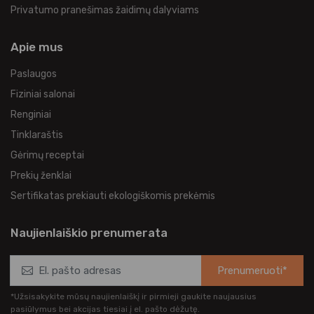
Privatumo pranešimas žaidimų dalyviams
Apie mus
Paslaugos
Fiziniai salonai
Renginiai
Tinklaraštis
Gėrimų receptai
Prekių ženklai
Sertifikatas prekiauti ekologiškomis prekėmis
Naujienlaiškio prenumerata
Prenumeruoti*
*Užsisakykite mūsų naujienlaiškį ir pirmieji gaukite naujausius
pasiūlymus bei akcijas tiesiai į el. pašto dėžutę.