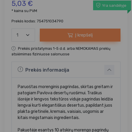
5,03 €
Yra sandėlyje
* kaina su PVM
Prekės kodas: 754751034790
Į krepšelį
Prekės pristatymas 1-5 d.d. arba NEMOKAMAS prekių
atsiėmimas fiziniuose salonuose
Prekės informacija
Paruoštas morenginis pagrindas, skirtas greitam ir
patogiam Pavlova desertų ruošimui. Traškus
išorėje ir lengvos tekstūros viduje pagrindas leidžia
lengvai kurti elegantiškus desertus, papildant juos
plakta grietinėle, kremais, vaisiais, uogomis ar
kitais mėgstamais ingredientais.
Pakuotėje esantys 10 atskirų morengo pagrindų