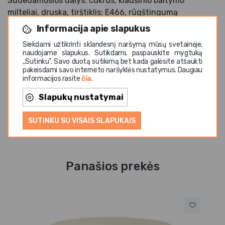
Sudedamosios dalys: cukrus, kiaušinio baltymo
milteliai, druska, tirštiklis: E466, rūgštingumą
reguliuojanti medžiaga: E330.
Informacija apie slapukus
Laikyti vėsioje, sausoje vietoje.
Siekdami užtikrinti sklandesnį naršymą mūsų svetainėje,
Maistingumas 100 g: Energinė vertė (kcal): 1571.7 kJ /
naudojame slapukus. Sutikdami, paspauskite mygtuką
394 kcal, riebalų (g): 0; iš kurių sočiųjų riebalų rūgščių
,,Sutinku". Savo duotą sutikimą bet kada galėsite atšaukti
pakeisdami savo interneto naršyklės nustatymus. Daugiau
(g): 0; angliavandenių (g): 91.4, iš kurių cukrų (g): 91.1;
informacijos rasite
čia
.
skaidulų (g): 0.4; baltymų (g): 6.7, druskos (g): 0.68.
Geriausias iki datos, nurodytos ant dėžutės.
Slapukų nustatymai
SUTINKU SU VISAIS SLAPUKAIS
Panašios prekės