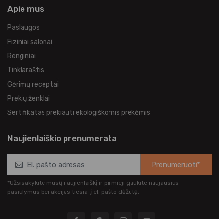
Apie mus
Paslaugos
Fiziniai salonai
Renginiai
Tinklaraštis
Gėrimų receptai
Prekių ženklai
Sertifikatas prekiauti ekologiškomis prekėmis
Naujienlaiškio prenumerata
Prenumeruoti*
*Užsisakykite mūsų naujienlaiškį ir pirmieji gaukite naujausius
pasiūlymus bei akcijas tiesiai į el. pašto dėžutę.