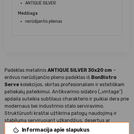
ANTIQUE SILVER
Medžiaga
nerūdijantis plienas
Padėklas metalinis
ANTIQUE SILVER 30x20 cm
–
erdvus nerūdijančio plieno padėklas iš
BonBistro
Serve
kolekcijos, skirtas profesionaliam ir estetiškam
patiekalų pateikimui. Antikvarinio sidabro („vintage“)
apdaila suteikia subtilaus charakterio ir puikiai dera prie
modernaus bei industrinio stalo serviravimo.
Struktūruoti kraštai užtikrina patogų naudojimą ir
stabilumą serviruojant užkandžius, desertus ar
gėrimus. Tvirtas nerūdijantis plienas garantuoja
Informacija apie slapukus