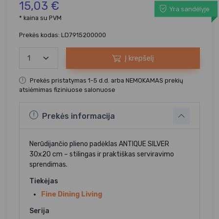
15,03 €
Yra sandėlyje
* kaina su PVM
Prekės kodas: LD7915200000
Į krepšelį
Prekės pristatymas 1-5 d.d. arba NEMOKAMAS prekių
atsiėmimas fiziniuose salonuose
Prekės informacija
Nerūdijančio plieno padėklas ANTIQUE SILVER
30x20 cm – stilingas ir praktiškas serviravimo
sprendimas.
Tiekėjas
Fine Dining Living
Serija