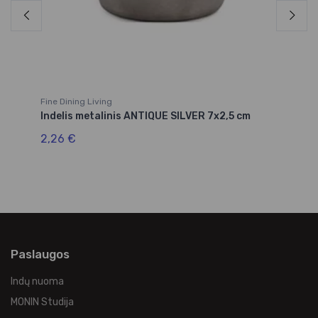
Fine Dining Living
Fin
Indelis metalinis ANTIQUE SILVER 7x2,5 cm
Du
2,26 €
4,
Paslaugos
Indų nuoma
MONIN Studija