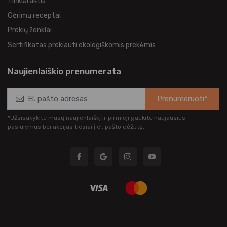
Tinklaraštis
Gėrimų receptai
Prekių ženklai
Sertifikatas prekiauti ekologiškomis prekėmis
Naujienlaiškio prenumerata
Prenumeruoti*
*Užsisakykite mūsų naujienlaiškį ir pirmieji gaukite naujausius
pasiūlymus bei akcijas tiesiai į el. pašto dėžutę.