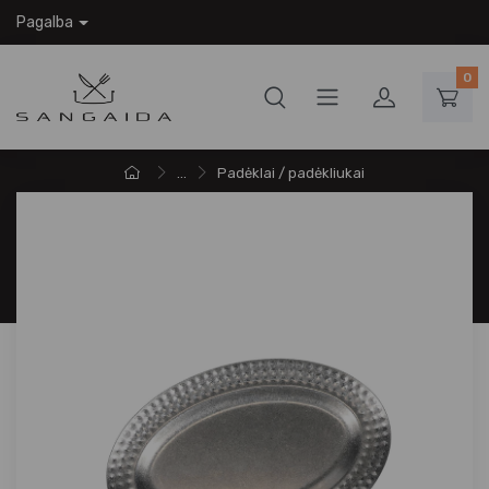
Pagalba
0
...
Padėklai / padėkliukai