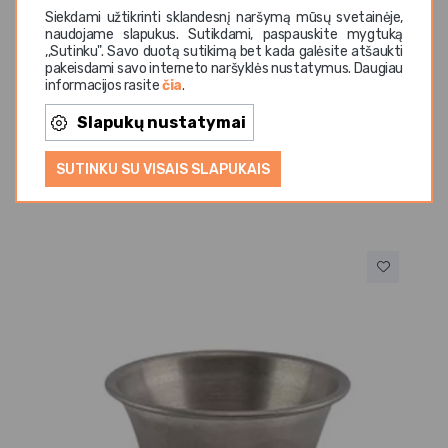
ilgaamžiškumą ir atsparumą intensyviam naudojimui,
Siekdami užtikrinti sklandesnį naršymą mūsų svetainėje,
todėl padėklas puikiai tinka tiek namams, tiek
naudojame slapukus. Sutikdami, paspauskite mygtuką
profesionaliai
HoReCa
aplinkai.
,,Sutinku". Savo duotą sutikimą bet kada galėsite atšaukti
pakeisdami savo interneto naršyklės nustatymus. Daugiau
informacijos rasite
čia
.
Slapukų nustatymai
SUTINKU SU VISAIS SLAPUKAIS
Panašios prekės