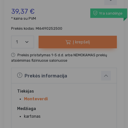
39,37 €
Yra sandėlyje
* kaina su PVM
Prekės kodas: MI6490252500
Į krepšelį
Prekės pristatymas 1-5 d.d. arba NEMOKAMAS prekių
atsiėmimas fiziniuose salonuose
Prekės informacija
Tiekėjas
Monteverdi
Medžiaga
kartonas