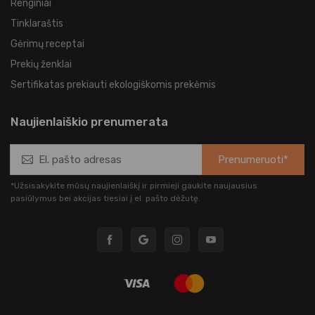
Renginiai
Tinklaraštis
Gėrimų receptai
Prekių ženklai
Sertifikatas prekiauti ekologiškomis prekėmis
Naujienlaiškio prenumerata
Prenumeruoti*
*Užsisakykite mūsų naujienlaiškį ir pirmieji gaukite naujausius
pasiūlymus bei akcijas tiesiai į el. pašto dėžutę.