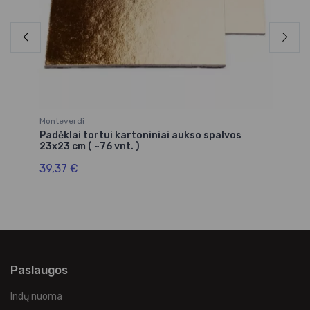
Monteverdi
Mo
Padėklai tortui kartoniniai aukso spalvos
Pa
23x23 cm ( ~76 vnt. )
25
39,37 €
39
Paslaugos
Indų nuoma