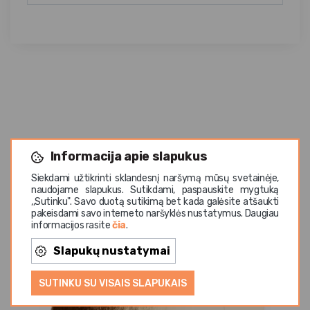
Panašios prekės
Informacija apie slapukus
Siekdami užtikrinti sklandesnį naršymą mūsų svetainėje,
naudojame slapukus. Sutikdami, paspauskite mygtuką
,,Sutinku". Savo duotą sutikimą bet kada galėsite atšaukti
pakeisdami savo interneto naršyklės nustatymus. Daugiau
informacijos rasite
čia
.
Slapukų nustatymai
SUTINKU SU VISAIS SLAPUKAIS