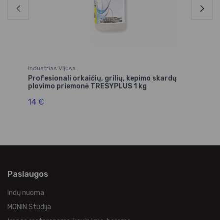
Industrias Vijusa
Kit
Profesionali orkaičių, grilių, kepimo skardų
Mu
plovimo priemonė TRESYPLUS 1 kg
7,
14 €
Paslaugos
Indų nuoma
MONIN Studija