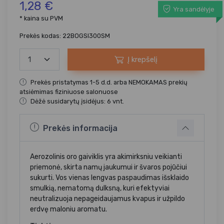
1,28 €
Yra sandėlyje
* kaina su PVM
Prekės kodas: 22BOGSI300SM
Į krepšelį
Prekės pristatymas 1-5 d.d. arba NEMOKAMAS prekių
atsiėmimas fiziniuose salonuose
Dėžė susidarytų įsidėjus: 6 vnt.
Prekės informacija
Aerozolinis oro gaiviklis yra akimirksniu veikianti
priemonė, skirta namų jaukumui ir švaros pojūčiui
sukurti. Vos vienas lengvas paspaudimas išsklaido
smulkią, nematomą dulksną, kuri efektyviai
neutralizuoja nepageidaujamus kvapus ir užpildo
erdvę maloniu aromatu.