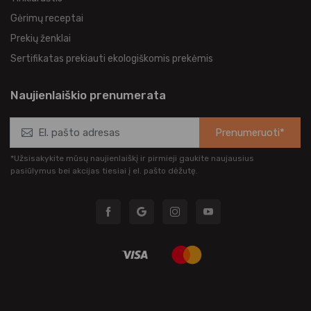
Gėrimų receptai
Prekių ženklai
Sertifikatas prekiauti ekologiškomis prekėmis
Naujienlaiškio prenumerata
Prenumeruoti*
*Užsisakykite mūsų naujienlaiškį ir pirmieji gaukite naujausius
pasiūlymus bei akcijas tiesiai į el. pašto dėžutę.