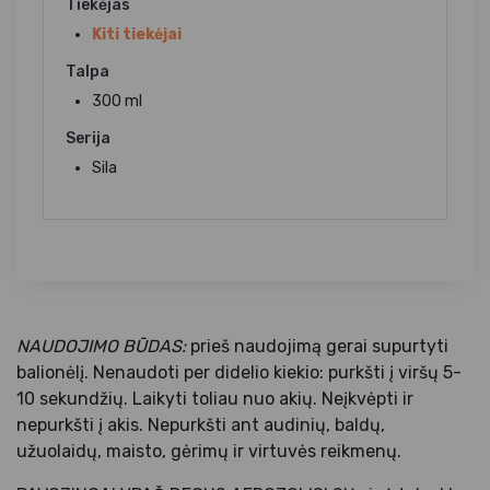
Tiekėjas
Kiti tiekėjai
Talpa
300 ml
Serija
Sila
NAUDOJIMO BŪDAS:
prieš naudojimą gerai supurtyti
balionėlį. Nenaudoti per didelio kiekio: purkšti į viršų 5-
10 sekundžių. Laikyti toliau nuo akių. Neįkvėpti ir
nepurkšti į akis. Nepurkšti ant audinių, baldų,
užuolaidų, maisto, gėrimų ir virtuvės reikmenų.