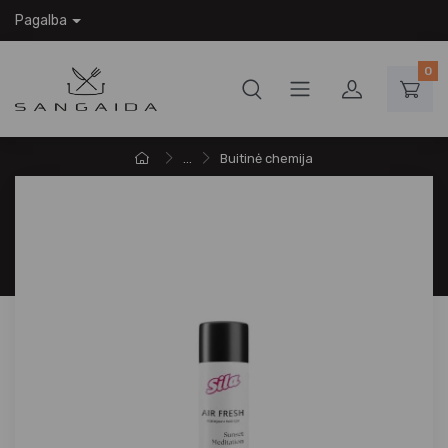
Pagalba
0
...
Buitinė chemija