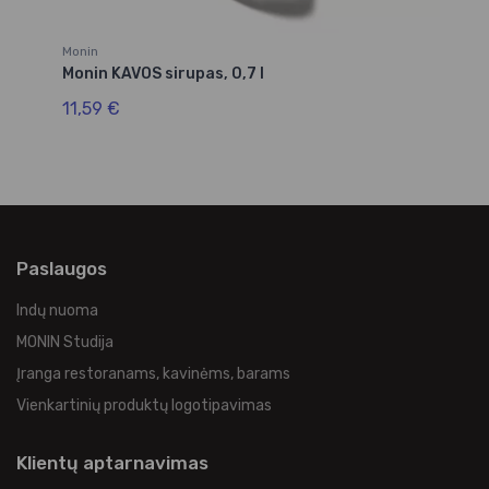
Monin
Mo
Monin KAVOS sirupas, 0,7 l
Mo
11,59 €
9,
Paslaugos
Indų nuoma
MONIN Studija
Įranga restoranams, kavinėms, barams
Vienkartinių produktų logotipavimas
Klientų aptarnavimas