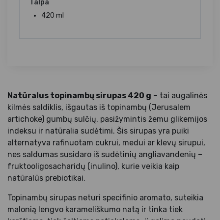
Talpa
420 ml
Natūralus topinambų sirupas 420 g
– tai augalinės
kilmės saldiklis, išgautas iš topinambų (Jerusalem
artichoke) gumbų sulčių, pasižymintis žemu glikemijos
indeksu ir natūralia sudėtimi. Šis sirupas yra puiki
alternatyva rafinuotam cukrui, medui ar klevų sirupui,
nes saldumas susidaro iš sudėtinių angliavandenių –
fruktooligosacharidų (inulino), kurie veikia kaip
natūralūs prebiotikai.
Topinambų sirupas neturi specifinio aromato, suteikia
malonią lengvo karameliškumo natą ir tinka tiek