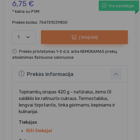
6,75 €
Yra sandėlyje
* kaina su PVM
Prekės kodas: 754751039800
Į krepšelį
Prekės pristatymas 1-5 d.d. arba NEMOKAMAS prekių
atsiėmimas fiziniuose salonuose
Prekės informacija
Topinambų sirupas 420 g – natūralus, žemo GI
saldiklis be rafinuoto cukraus. Termostabilus,
lengvai tirpstantis, tinka gėrimams, kepiniams ir
kulinarijai.
Tiekėjas
Kiti tiekėjai