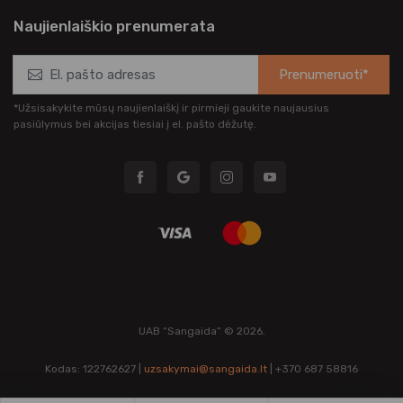
Naujienlaiškio prenumerata
Prenumeruoti*
*Užsisakykite mūsų naujienlaiškį ir pirmieji gaukite naujausius
pasiūlymus bei akcijas tiesiai į el. pašto dėžutę.
UAB “Sangaida” © 2026.
Kodas: 122762627 |
uzsakymai@sangaida.lt
| +370 687 58816