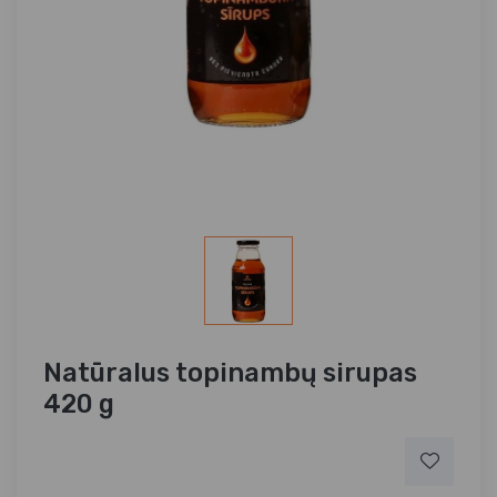
Natūralus topinambų sirupas
420 g