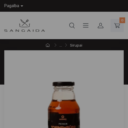
Pagalba
0
...
Sirupai