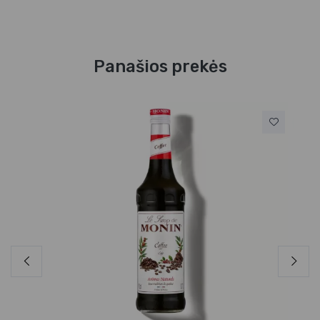
Panašios prekės
Va