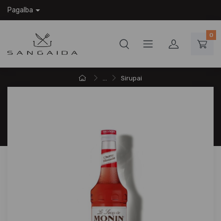
Pagalba
0
...
Sirupai