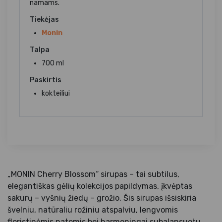
namams.
Tiekėjas
Monin
Talpa
700 ml
Paskirtis
kokteiliui
„MONIN Cherry Blossom“ sirupas – tai subtilus,
elegantiškas gėlių kolekcijos papildymas, įkvėptas
sakurų – vyšnių žiedų – grožio. Šis sirupas išsiskiria
švelniu, natūraliu rožiniu atspalviu, lengvomis
floristinėmis natomis bei harmoningai subalansuotu