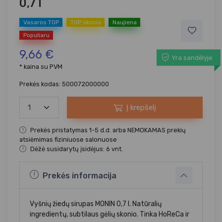
0,7 l
Vasaros TOP
TOP skonis
Naujiena
Populiaru
9,66 €
Yra sandėlyje
* kaina su PVM
Prekės kodas: 500072000000
Į krepšelį
Prekės pristatymas 1-5 d.d. arba NEMOKAMAS prekių
atsiėmimas fiziniuose salonuose
Dėžė susidarytų įsidėjus: 6 vnt.
Prekės informacija
Vyšnių žiedų sirupas MONIN 0,7 l. Natūralių
ingredientų, subtilaus gėlių skonio. Tinka HoReCa ir