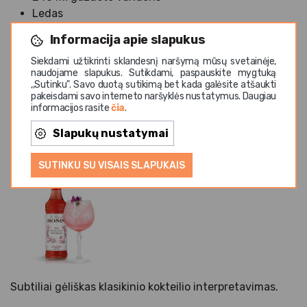
Ledas
Informacija apie slapukus
Paruošimas:
Siekdami užtikrinti sklandesnį naršymą mūsų svetainėje,
Į aukštą stiklinę pripildykite ledo.
naudojame slapukus. Sutikdami, paspauskite mygtuką
Supilkite sirupą ir persikų–abrikosų koncentratą.
,,Sutinku". Savo duotą sutikimą bet kada galėsite atšaukti
pakeisdami savo interneto naršyklės nustatymus. Daugiau
Užpilkite gazuotu vandeniu ir lengvai išmaišykite.
informacijos rasite
čia
.
Papuoškite rozmarino šakele arba citrusų žievele.
Slapukų nustatymai
Cherry Blossom Gin & Tonic nealkoholinis
SUTINKU SU VISAIS SLAPUKAIS
Subtiliai gėliškas klasikinio kokteilio interpretavimas.