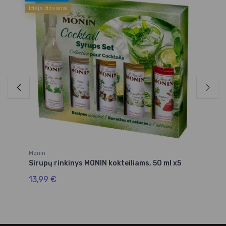
Idėja dovanai
Monin
Mo
Sirupų rinkinys MONIN kokteiliams, 50 ml x5
Mo
13,99 €
10