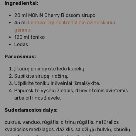
Ingredientai:
20 ml MONIN Cherry Blossom sirupo
45 ml
London Dry nealkoholinio džino skonio
gėrimo
120 ml toniko
Ledas
Paruošimas:
Į taurę pripildykite ledo kubelių.
Supilkite sirupą ir džiną.
Užpilkite toniku ir švelniai išmaišykite.
Papuoškite vyšnių žiedais, džiovintomis avietėmis
arba citrinos žievele.
Sudedamosios dalys:
cukrus, vanduo, rūgštis: citrinų rūgštis, natūralios
kvapiosios medžiagos, dažiklis: saldžiųjų bulvių, obuolių