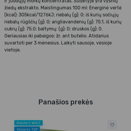
ir juodųjų morkų koncentratas. Sudėtyje yra vyšnių
žiedų ekstrakto. Maistingumas 100 ml: Energinė vertė
(kcal): 305kcal/1276kJ; riebalų (g): 0; iš kurių sočiųjų
riebalų rūgščių (g): 0; angliavandenių (g): 75.1, iš kurių
cukrų (g): 75.0; baltymų: (g): 0; druskos (g): 0.
Geriausias iki pabaigos: žr. ant butelio. Atidarius
suvartoti per 3 mėnesius. Laikyti sausoje, vėsioje
vietoje.
Panašios prekės
Rasite ir WOLT
Vasaros TOP