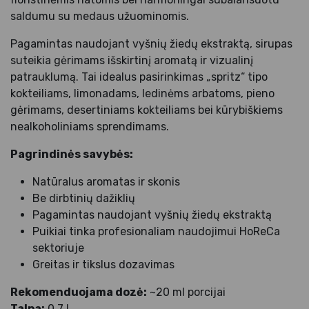
saldumu su medaus užuominomis.
Pagamintas naudojant vyšnių žiedų ekstraktą, sirupas
suteikia gėrimams išskirtinį aromatą ir vizualinį
patrauklumą. Tai idealus pasirinkimas „spritz“ tipo
kokteiliams, limonadams, ledinėms arbatoms, pieno
gėrimams, desertiniams kokteiliams bei kūrybiškiems
nealkoholiniams sprendimams.
Pagrindinės savybės:
Natūralus aromatas ir skonis
Be dirbtinių dažiklių
Pagamintas naudojant vyšnių žiedų ekstraktą
Puikiai tinka profesionaliam naudojimui HoReCa
sektoriuje
Greitas ir tikslus dozavimas
Rekomenduojama dozė:
~20 ml porcijai
Talpa:
0,7 L