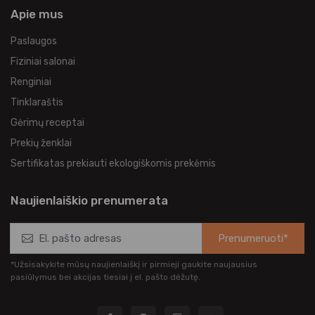
Apie mus
Paslaugos
Fiziniai salonai
Renginiai
Tinklaraštis
Gėrimų receptai
Prekių ženklai
Sertifikatas prekiauti ekologiškomis prekėmis
Naujienlaiškio prenumerata
Prenumeruoti*
*Užsisakykite mūsų naujienlaiškį ir pirmieji gaukite naujausius
pasiūlymus bei akcijas tiesiai į el. pašto dėžutę.