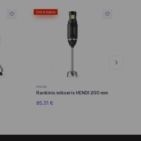
Gera kaina
Gera
Hendi
Hend
Rankinis mikseris HENDI 200 mm
Mės
HEN
85,31 €
844