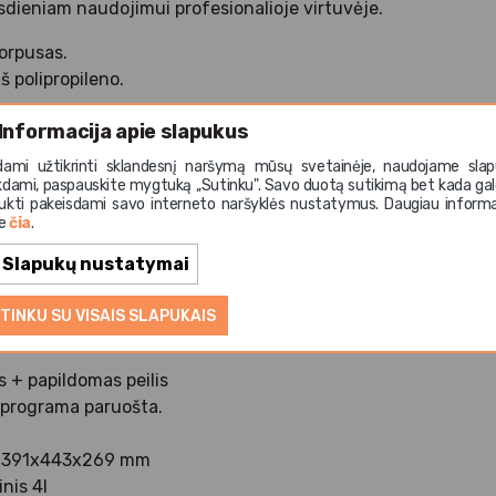
sdieniam naudojimui profesionalioje virtuvėje.
korpusas.
 polipropileno.
Informacija apie slapukus
dami užtikrinti sklandesnį naršymą mūsų svetainėje, naudojame slap
o maišymo mentė.
kdami, paspauskite mygtuką ,,Sutinku". Savo duotą sutikimą bet kada gal
delis.
ukti pakeisdami savo interneto naršyklės nustatymus. Daugiau informa
te
čia
.
plieno dubuo.
Slapukų nustatymai
TINKU SU VISAIS SLAPUKAIS
kad dubenį būtų lengva įdėti ir išimti.
is + papildomas peilis
i programa paruošta.
) 391x443x269 mm
nis 4l