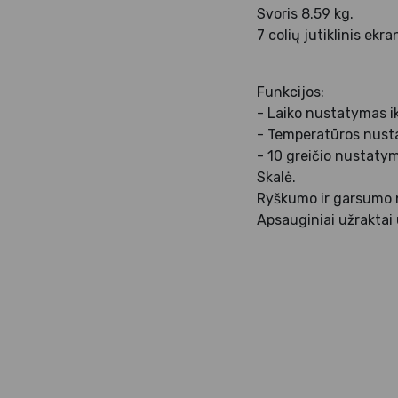
Svoris 8.59 kg.
7 colių jutiklinis ek
Funkcijos:
- Laiko nustatymas i
- Temperatūros nusta
- 10 greičio nustatym
Skalė.
Ryškumo ir garsumo 
Apsauginiai užraktai 