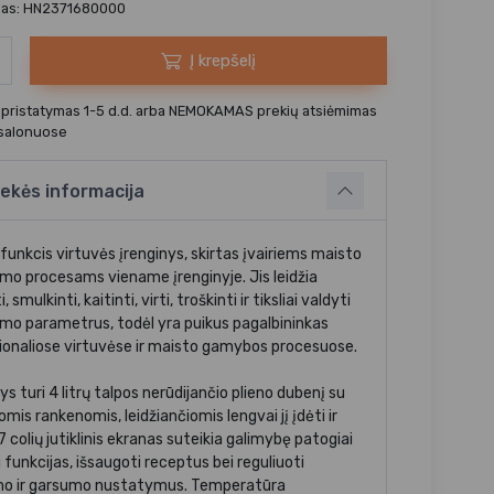
das: HN2371680000
Į krepšelį
 pristatymas 1-5 d.d. arba NEMOKAMAS prekių atsiėmimas
 salonuose
ekės informacija
funkcis virtuvės įrenginys, skirtas įvairiems maisto
mo procesams viename įrenginyje. Jis leidžia
 smulkinti, kaitinti, virti, troškinti ir tiksliai valdyti
mo parametrus, todėl yra puikus pagalbininkas
ionaliose virtuvėse ir maisto gamybos procesuose.
ys turi 4 litrų talpos nerūdijančio plieno dubenį su
mis rankenomis, leidžiančiomis lengvai jį įdėti ir
 7 colių jutiklinis ekranas suteikia galimybę patogiai
 funkcijas, išsaugoti receptus bei reguliuoti
o ir garsumo nustatymus. Temperatūra