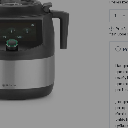
Prekės ko
Prekės
fiziniuose
Pr
Daugia
gamini
maišyti,
gamini
profes
Įrengin
patogio
išimti.
valdyti
ryškum