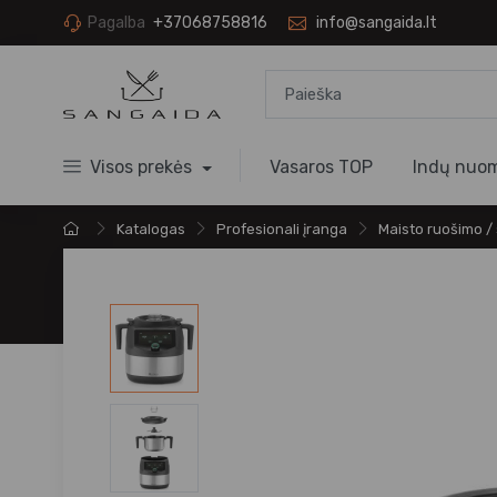
Pagalba
+37068758816
info@sangaida.lt
Visos prekės
Vasaros TOP
Indų nuo
Katalogas
Profesionali įranga
Maisto ruošimo /