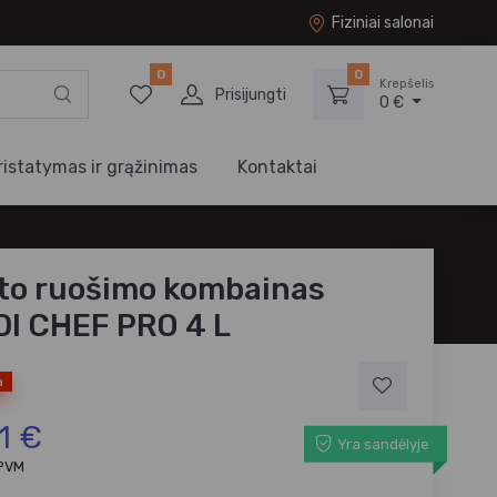
Fiziniai salonai
0
0
Krepšelis
Prisijungti
0 €
ristatymas ir grąžinimas
Kontaktai
to ruošimo kombainas
I CHEF PRO 4 L
a
1 €
Yra sandėlyje
 PVM