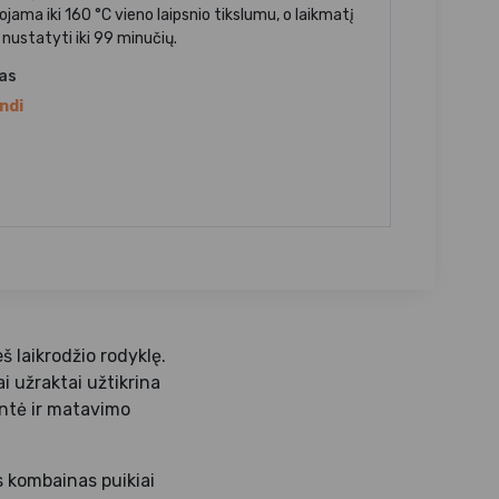
ojama iki 160 °C vieno laipsnio tikslumu, o laikmatį
 nustatyti iki 99 minučių.
jas
ndi
š laikrodžio rodyklę.
i užraktai užtikrina
ntė ir matavimo
s kombainas puikiai