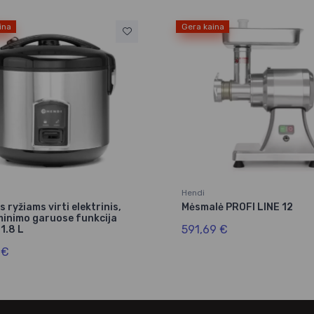
ina
Gera kaina
Hendi
 ryžiams virti elektrinis,
Mėsmalė PROFI LINE 12
minimo garuose funkcija
591,69 €
1.8 L
 €