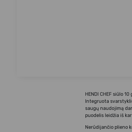
HENDI CHEF siūlo 10 g
Integruota svarstykli
saugų naudojimą dar
puodelis leidžia iš ka
Nerūdijančio plieno k