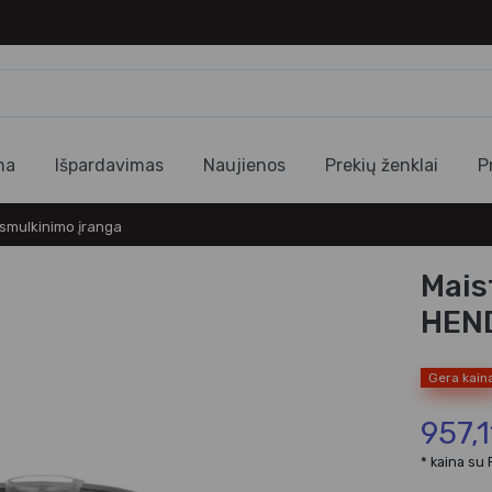
ma
Išpardavimas
Naujienos
Prekių ženklai
P
 smulkinimo įranga
Mais
HEND
Gera kain
957,1
* kaina su