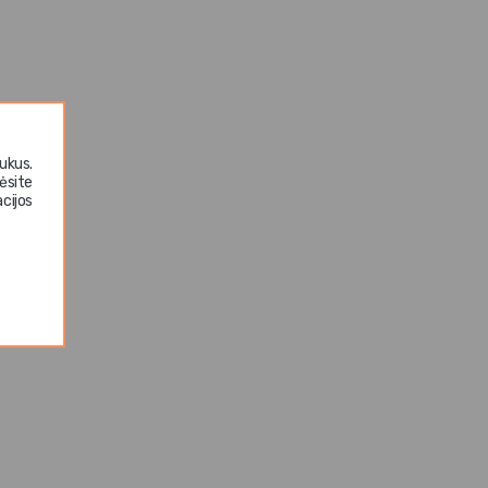
ukus.
ėsite
cijos