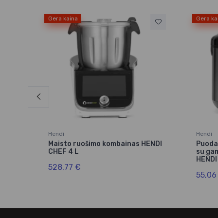
Gera kaina
Gera ka
Hendi
Hendi
nti,
Maisto ruošimo kombainas HENDI
Puodas
CHEF 4 L
su ga
HENDI 
528,77 €
55,06