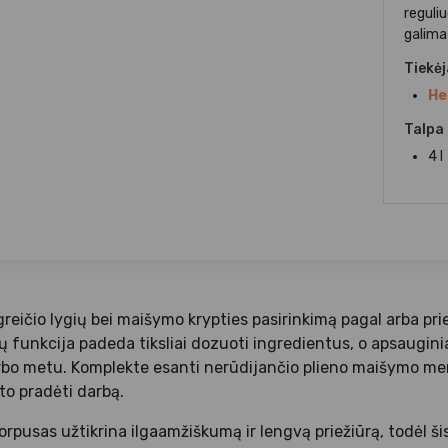
reguliu
galima
Tiekė
He
Talpa
4 l
reičio lygių bei maišymo krypties pasirinkimą pagal arba prie
ų funkcija padeda tiksliai dozuoti ingredientus, o apsauginia
bo metu. Komplekte esanti nerūdijančio plieno maišymo me
rto pradėti darbą.
orpusas užtikrina ilgaamžiškumą ir lengvą priežiūrą, todėl ši