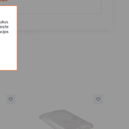
mex
ukus.
ėsite
cijos