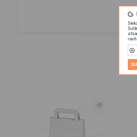
Siek
Suti
atša
rasi
SU