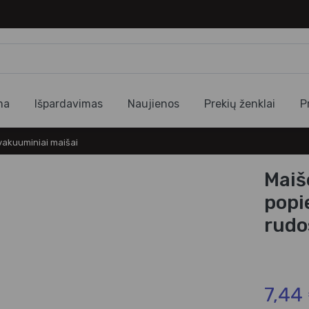
ma
Išpardavimas
Naujienos
Prekių ženklai
P
 vakuuminiai maišai
Maiš
popi
rudo
7,44