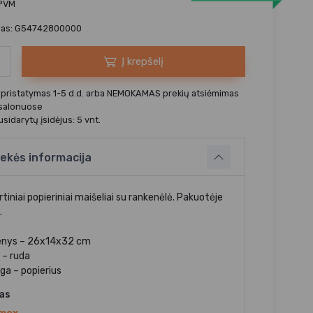
 PVM
das: G54742800000
Į krepšelį
 pristatymas 1-5 d.d. arba NEMOKAMAS prekių atsiėmimas
 salonuose
sidarytų įsidėjus: 5 vnt.
ekės informacija
tiniai popieriniai maišeliai su rankenėlė. Pakuotėje
.
nys – 26x14x32 cm
 – ruda
ga – popierius
jas