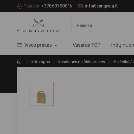
Pagalba
+37068758816
info@sangaida.lt
Visos prekės
Vasaros TOP
Indų nuo
Katalogas
Kasdienės ne ūkio prekės
Maišeliai /