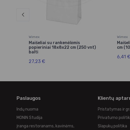
Wimex
Wimex
i
Maišeliai su rankenėlėmis
Maišel
popieriniai 18x8x22 cm (250 vnt)
cm (10
balti
6,41 
27,23 €
Paslaugos
Klientų apta
Indų nuoma
Pristatymas ir g
MONIN Studija
Privatumo politi
Įranga restoranams, kavinėms,
Slapukų politika