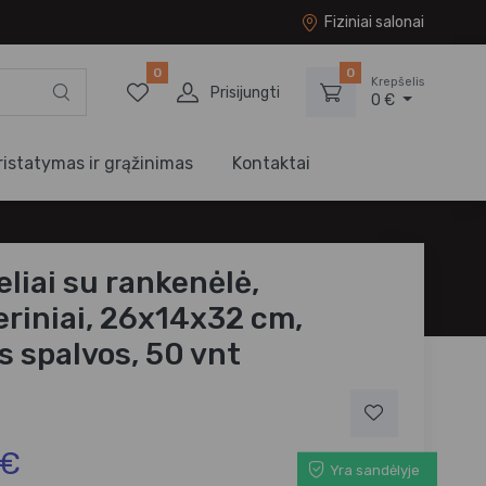
Fiziniai salonai
0
0
Krepšelis
Prisijungti
0 €
ristatymas ir grąžinimas
Kontaktai
eliai su rankenėlė,
eriniai, 26x14x32 cm,
s spalvos, 50 vnt
 €
Yra sandėlyje