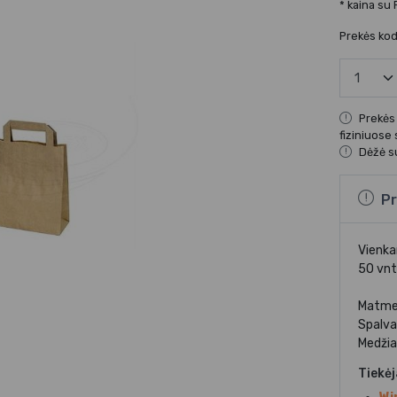
* kaina su
Prekės ko
Prekės
fiziniuose
Dėžė su
Pr
Vienkar
50 vnt
Matme
Spalva
Medžia
Tiekė