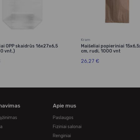
Kram
iai OPP skaidrūs 16x27x6,5
Maišeliai popieriniai 15x6,
0 vnt.)
cm, rudi, 1000 vnt
€
26,27 €
rnavimas
Apie mus
rąžinimas
Paslaugos
ka
Fiziniai salonai
Renginiai