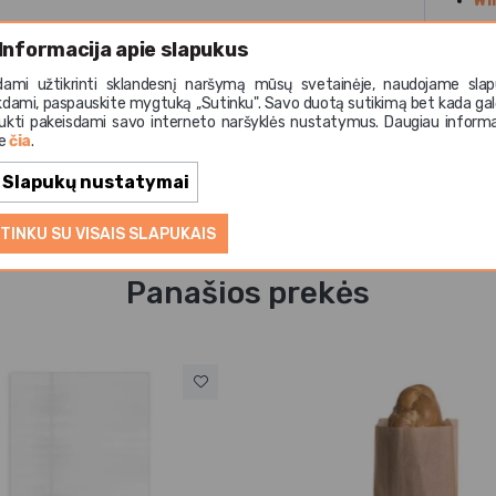
Wi
Informacija apie slapukus
dami užtikrinti sklandesnį naršymą mūsų svetainėje, naudojame slap
kdami, paspauskite mygtuką ,,Sutinku". Savo duotą sutikimą bet kada gal
ukti pakeisdami savo interneto naršyklės nustatymus. Daugiau informa
te
čia
.
Slapukų nustatymai
TINKU SU VISAIS SLAPUKAIS
Panašios prekės