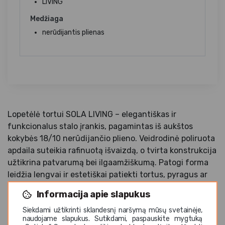
LIVING
Medžiaga
nerūdijantis plienas
Lopetėlė tortui SOLA LIVING – elegantiškas ir
funkcionalus stalo įrankis, pagamintas iš aukštos
kokybės 18/10 nerūdijančio plieno. Veidrodinė poliruota
apdaila suteikia rafinuotą išvaizdą, o tvirta konstrukcija
užtikrina patvarumą bei ilgaamžiškumą. Patogi forma
leidžia lengvai ir estetiškai patiekti tortus, pyragus ar
kitus desertus. Tinkama plauti indaplovėje, todėl
Informacija apie slapukus
idealiai pritaikyta tiek namams, tiek profesionaliam
Siekdami užtikrinti sklandesnį naršymą mūsų svetainėje,
HoReCa sektoriui.
naudojame slapukus. Sutikdami, paspauskite mygtuką