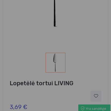
Lopetėlė tortui LIVING
3,69 €
Yra sandėlyje