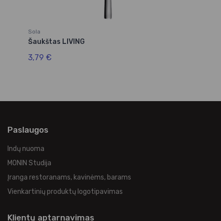
Sola
So
Šaukštas LIVING
Ša
3,79 €
3,
Paslaugos
Indų nuoma
MONIN Studija
Įranga restoranams, kavinėms, barams
Vienkartinių produktų logotipavimas
Klientų aptarnavimas