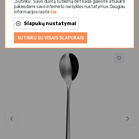
,,Sutinku". Savo duotą sutikimą bet kada galėsite atšaukti
pakeisdami savo interneto naršyklės nustatymus. Daugiau
informacijos rasite
čia
.
Slapukų nustatymai
Panašios prekės
SUTINKU SU VISAIS SLAPUKAIS