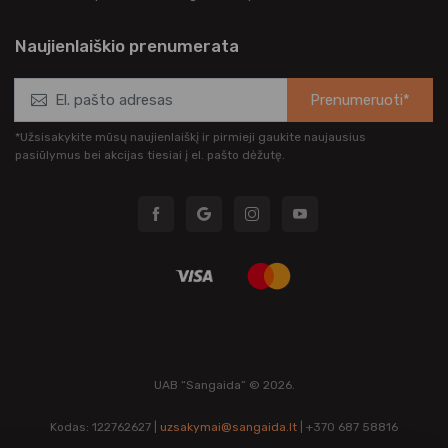
Naujienlaiškio prenumerata
Prenumeruoti*
*Užsisakykite mūsų naujienlaiškį ir pirmieji gaukite naujausius
pasiūlymus bei akcijas tiesiai į el. pašto dėžutę.
UAB “Sangaida” © 2026.
Kodas: 122762627 |
uzsakymai@sangaida.lt
| +370 687 58816