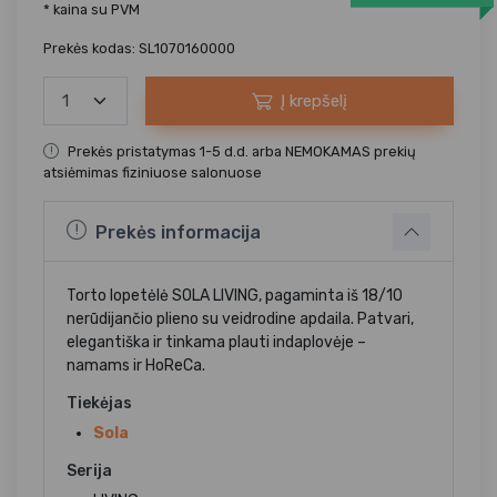
* kaina su PVM
Prekės kodas: SL1070160000
Į krepšelį
Prekės pristatymas 1-5 d.d. arba NEMOKAMAS prekių
atsiėmimas fiziniuose salonuose
Prekės informacija
Torto lopetėlė SOLA LIVING, pagaminta iš 18/10
nerūdijančio plieno su veidrodine apdaila. Patvari,
elegantiška ir tinkama plauti indaplovėje –
namams ir HoReCa.
Tiekėjas
Sola
Serija