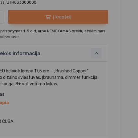
das: UTH033000000
Į krepšelį
 pristatymas 1-5 d.d. arba NEMOKAMAS prekių atsiėmimas
 salonuose
ekės informacija
ED belaidė lempa 17,5 cm – „Brushed Copper“
io dizaino šviestuvas. Įkraunama, dimmer funkcija,
sauga, 8+ val. veikimo laikas.
jas
opia
D CUBA