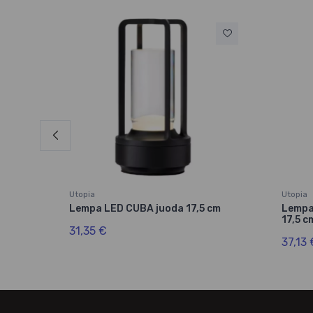
Utopia
Utopia
Lempa LED CUBA juoda 17,5 cm
Lempa
17,5 c
31,35 €
37,13 