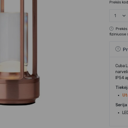
Prekės ko
Prekės
fiziniuose
Pr
Cuba L
narvel
IP54 ap
Tiekė
Ut
Serija
LE