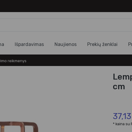
ma
Išpardavimas
Naujienos
Prekių ženklai
P
imo reikmenys
Lemp
cm
37,13
* kaina su