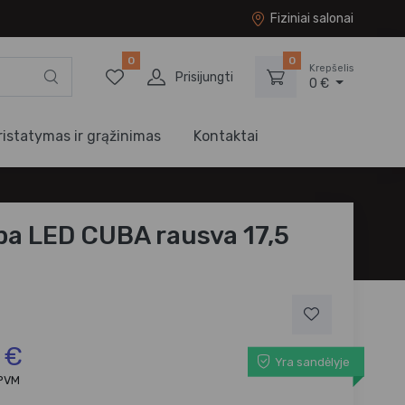
Fiziniai salonai
0
0
Krepšelis
Prisijungti
0 €
ristatymas ir grąžinimas
Kontaktai
a LED CUBA rausva 17,5
 €
Yra sandėlyje
 PVM