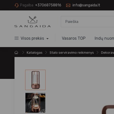
Pagalba
+37068758816
info@sangaida.lt
Visos prekės
Vasaros TOP
Indų nuo
Katalogas
Stalo serviravimo reikmenys
Dekorav