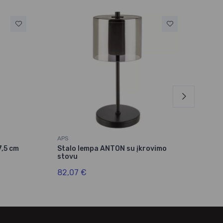
APS
Vidr
,5 cm
Stalo lempa ANTON su įkrovimo
Vaz
stovu
cm
82,07 €
12,