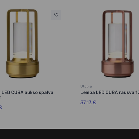
Utopia
 LED CUBA aukso spalva
Lempa LED CUBA rausva 17
m
37,13 €
€