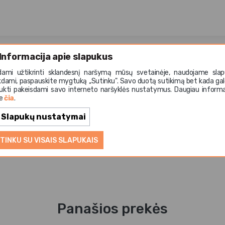
Informacija apie slapukus
a 17,5 cm (Brushed Copper) – industrinio stiliaus narvelio 
dami užtikrinti sklandesnį naršymą mūsų svetainėje, naudojame slap
rushed Copper“ spalva suteikia šiltą, elegantišką įvaizdį, to
kdami, paspauskite mygtuką ,,Sutinku". Savo duotą sutikimą bet kada gal
, tiek jaukiam stalo apšvietimui. Pagaminta iš lieto aliuminio
ukti pakeisdami savo interneto naršyklės nustatymus. Daugiau informa
te
čia
.
iumi, ji skleidžia šiltą šviesą ir sukuria malonią atmosferą.
dividualia įkrovimo baze, turi reguliuojamą ryškumą ir pato
Slapukų nustatymai
ygtuką. Pilnai įkrovus veikia daugiau nei 8 valandas, o IP5
ei vandens purslams.
TINKU SU VISAIS SLAPUKAIS
Panašios prekės