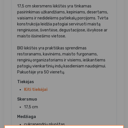
17,5 cm skersmens lėkštės yra tinkamas
pasirinkimas užkandžiams, kepiniams, desertams,
vaisiams ir nedidelėms patiekalų porcijoms. Tvirta
konstrukcija leidžia patogiai serviruoti maistą
renginiuose, šventėse, degustacijose, išvykose ar
maisto išsinešimo vietose.
BIO lėkštės yra praktiškas sprendimas
restoranams, kavinėms, maisto furgonams,
renginių organizatoriams ir visiems, ieškantiems
patogių vienkartinių indų kasdieniam naudojimui.
Pakuotėje yra 50 vienetų.
Tiekėjas
Kiti tiekėjai
Skersmuo
17,5 cm
Medžiaga
cukranendrių pluoštas