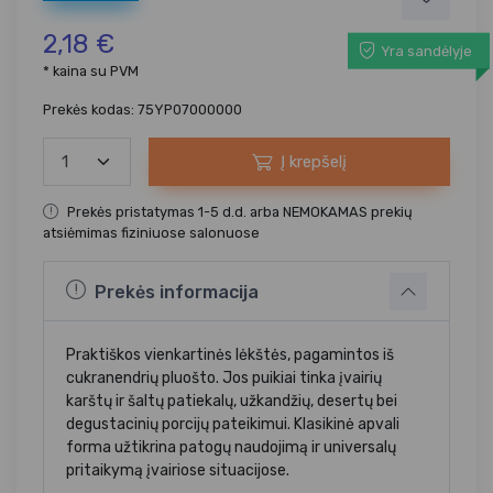
2,18 €
Yra sandėlyje
* kaina su PVM
Prekės kodas: 75YP07000000
Į krepšelį
Prekės pristatymas 1-5 d.d. arba NEMOKAMAS prekių
atsiėmimas fiziniuose salonuose
Prekės informacija
Praktiškos vienkartinės lėkštės, pagamintos iš
cukranendrių pluošto. Jos puikiai tinka įvairių
karštų ir šaltų patiekalų, užkandžių, desertų bei
degustacinių porcijų pateikimui. Klasikinė apvali
forma užtikrina patogų naudojimą ir universalų
pritaikymą įvairiose situacijose.