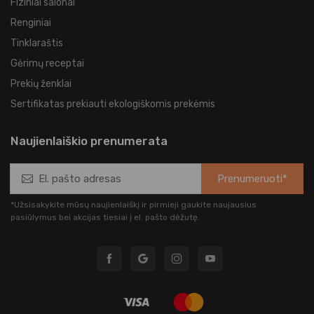
Fiziniai salonai
Renginiai
Tinklaraštis
Gėrimų receptai
Prekių ženklai
Sertifikatas prekiauti ekologiškomis prekėmis
Naujienlaiškio prenumerata
Prenumeruoti*
*Užsisakykite mūsų naujienlaiškį ir pirmieji gaukite naujausius
pasiūlymus bei akcijas tiesiai į el. pašto dėžutę.