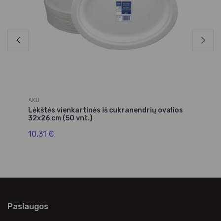
AKU
Fi
Lėkštės vienkartinės iš cukranendrių ovalios
Lė
32x26 cm (50 vnt.)
5,
10,31 €
Paslaugos