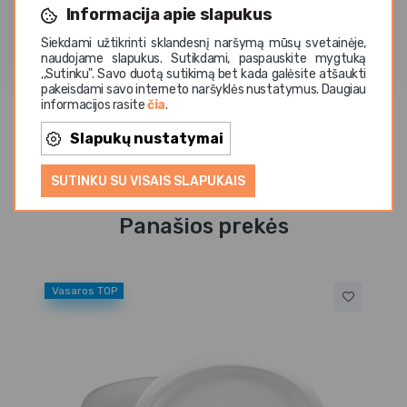
Informacija apie slapukus
Siekdami užtikrinti sklandesnį naršymą mūsų svetainėje,
naudojame slapukus. Sutikdami, paspauskite mygtuką
,,Sutinku". Savo duotą sutikimą bet kada galėsite atšaukti
pakeisdami savo interneto naršyklės nustatymus. Daugiau
informacijos rasite
čia
.
Slapukų nustatymai
SUTINKU SU VISAIS SLAPUKAIS
Panašios prekės
Vasaros TOP