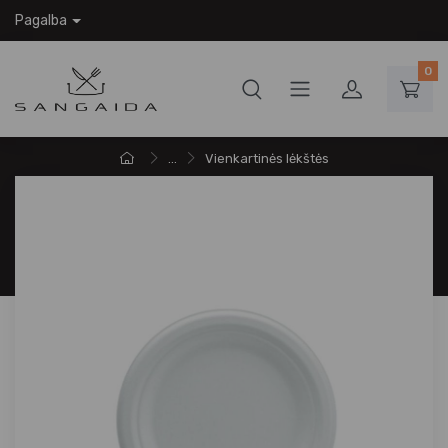
Pagalba
0
...
Vienkartinės lėkštės