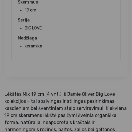
Skersmuo
19 cm
Serija
BIG LOVE
Medžiaga
keramika
Lėkštės Mix 19 cm (4 vnt.) iš Jamie Oliver Big Love
kolekcijos – tai spalvingas ir stilingas pasirinkimas
kasdieniam bei šventiniam stalo serviravimui. Kiekviena
19 cm skersmens lėkštė pasižymi švelnia organiška
forma, natūraliai neapdorotais kraštais ir
harmoningomis rožinės, baltos, žalios bei geltonos