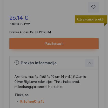
26,14 €
Užsakomoji prekė
* kaina su PVM
Prekės kodas: KKJBLPL19PK4
Pasiteirauti
Prekės informacija
Akmens masės lėkštės 19 cm (4 vnt.) iš Jamie
Oliver Big Love kolekcijos. Tinka indaplovei,
mikrobangų krosnelei ir orkaitei.
Tiekėjas
KitchenCraft