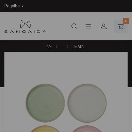
Pagalba
0
...
Lėkštės