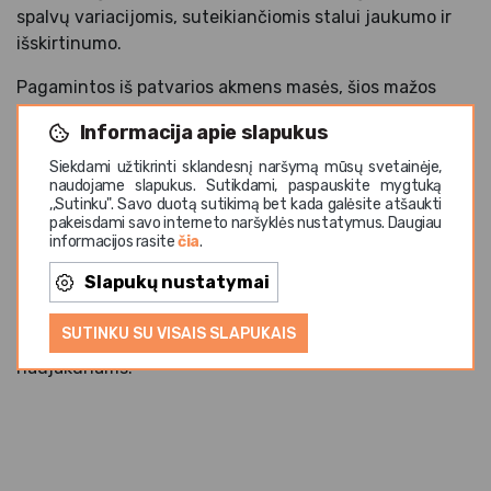
spalvų variacijomis, suteikiančiomis stalui jaukumo ir
išskirtinumo.
Pagamintos iš patvarios akmens masės, šios mažos
lėkštės pritaikytos intensyviam naudojimui – jas galima
Informacija apie slapukus
plauti indaplovėje, naudoti mikrobangų krosnelėje ir
orkaitėje. Tai praktiškas sprendimas tiek namams, tiek
Siekdami užtikrinti sklandesnį naršymą mūsų svetainėje,
naudojame slapukus. Sutikdami, paspauskite mygtuką
HoReCa sektoriui – kavinėms, restoranams,
,,Sutinku". Savo duotą sutikimą bet kada galėsite atšaukti
desertinėms ar viešbučiams.
pakeisdami savo interneto naršyklės nustatymus. Daugiau
informacijos rasite
čia
.
19 cm dydis puikiai tinka desertams, užkandžiams,
Slapukų nustatymai
tapas patiekalams, užkandėlėms ar nedidelėms
porcijoms. Lėkštės tiekiamos dėžutėje, todėl gali būti ir
SUTINKU SU VISAIS SLAPUKAIS
puiki dovanos idėja maisto entuziastams ar
naujakuriams.