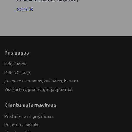
Dubenėliai Mix 13,5 cm (4 vnt.)
Lė
22,16 €
2
Paslaugos
Indų nuoma
MONIN Studija
Įranga restoranams, kavinėms, barams
Vienkartinių produktų logotipavimas
Klientų aptarnavimas
Pristatymas ir grąžinimas
Privatumo politika