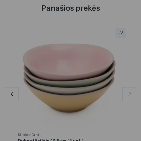
Panašios prekės
KitchenCraft
Ste