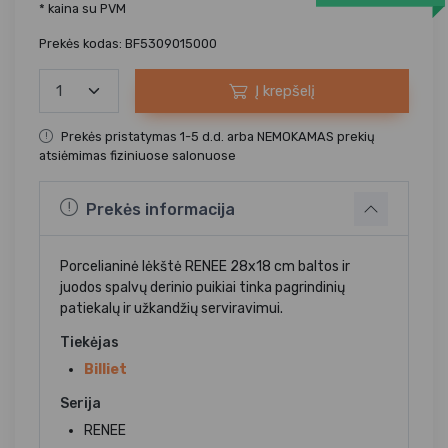
* kaina su PVM
Prekės kodas: BF5309015000
Į krepšelį
Prekės pristatymas 1-5 d.d. arba NEMOKAMAS prekių
atsiėmimas fiziniuose salonuose
Prekės informacija
Porcelianinė lėkštė RENEE 28x18 cm baltos ir
juodos spalvų derinio puikiai tinka pagrindinių
patiekalų ir užkandžių serviravimui.
Tiekėjas
Billiet
Serija
RENEE