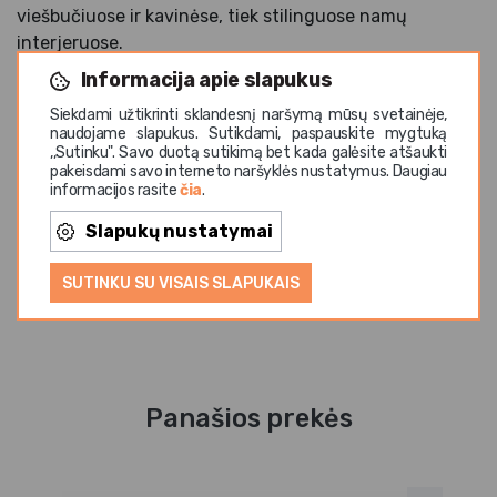
viešbučiuose ir kavinėse, tiek stilinguose namų
interjeruose.
Informacija apie slapukus
Porcelianas pasižymi ilgaamžiškumu, atsparumu ir
elegantiška išvaizda. Kokybiška medžiaga užtikrina
Siekdami užtikrinti sklandesnį naršymą mūsų svetainėje,
naudojame slapukus. Sutikdami, paspauskite mygtuką
estetinės išvaizdos išlaikymą net ir intensyviai
,,Sutinku". Savo duotą sutikimą bet kada galėsite atšaukti
naudojant profesionalioje virtuvėje.
pakeisdami savo interneto naršyklės nustatymus. Daugiau
informacijos rasite
čia
.
RENEE kolekcija išsiskiria minimalistiniu dizainu ir
Slapukų nustatymai
universalia spalvine estetika, leidžiančia kurti
modernius bei subtilius stalo serviravimo sprendimus.
SUTINKU SU VISAIS SLAPUKAIS
Panašios prekės