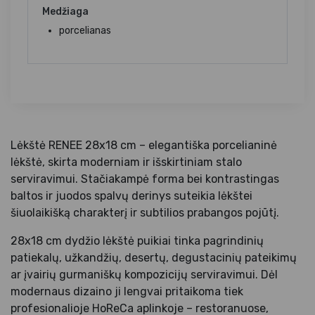
Medžiaga
porcelianas
Lėkštė RENEE 28x18 cm – elegantiška porcelianinė
lėkštė, skirta moderniam ir išskirtiniam stalo
serviravimui. Stačiakampė forma bei kontrastingas
baltos ir juodos spalvų derinys suteikia lėkštei
šiuolaikišką charakterį ir subtilios prabangos pojūtį.
28x18 cm dydžio lėkštė puikiai tinka pagrindinių
patiekalų, užkandžių, desertų, degustacinių pateikimų
ar įvairių gurmaniškų kompozicijų serviravimui. Dėl
modernaus dizaino ji lengvai pritaikoma tiek
profesionalioje HoReCa aplinkoje – restoranuose,