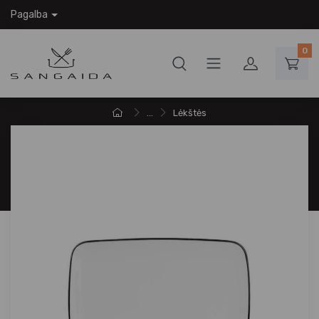
Pagalba
0
...
Lėkštės