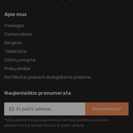
Apie mus
Paslaugos
Fiziniai salonai
Renginiai
Tinklaraštis
Gėrimų receptai
Prekių ženklai
Sertifikatas prekiauti ekologiškomis prekėmis
Naujienlaiškio prenumerata
Prenumeruoti*
*Užsisakykite mūsų naujienlaiškį ir pirmieji gaukite naujausius
pasiūlymus bei akcijas tiesiai į el. pašto dėžutę.