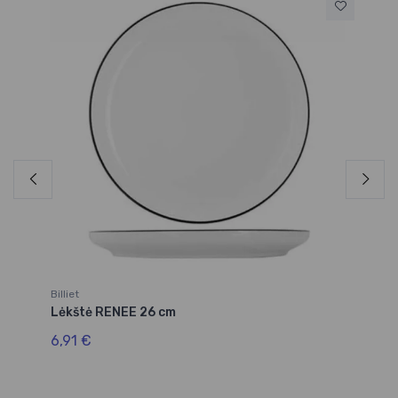
Bil
Lė
3,
Billiet
Lėkštė RENEE 26 cm
6,91 €