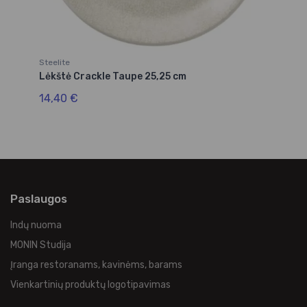
Steelite
Ste
Lėkštė Crackle Taupe 25,25 cm
Lė
14,40 €
17
Paslaugos
Indų nuoma
MONIN Studija
Įranga restoranams, kavinėms, barams
Vienkartinių produktų logotipavimas