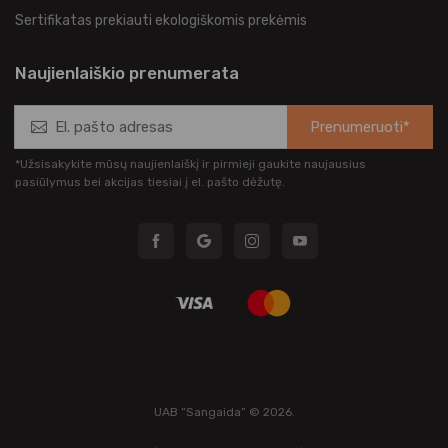
Sertifikatas prekiauti ekologiškomis prekėmis
Naujienlaiškio prenumerata
Prenumeruoti*
*Užsisakykite mūsų naujienlaiškį ir pirmieji gaukite naujausius
pasiūlymus bei akcijas tiesiai į el. pašto dėžutę.
UAB “Sangaida” © 2026.