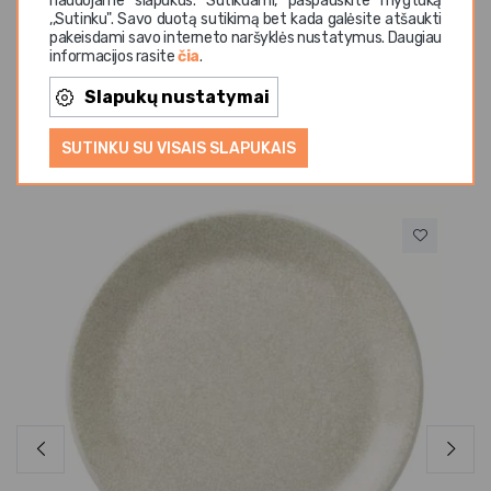
naudojame slapukus. Sutikdami, paspauskite mygtuką
,,Sutinku". Savo duotą sutikimą bet kada galėsite atšaukti
pakeisdami savo interneto naršyklės nustatymus. Daugiau
informacijos rasite
čia
.
Slapukų nustatymai
Panašios prekės
SUTINKU SU VISAIS SLAPUKAIS