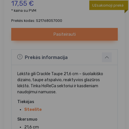
17,55 €
Užsakomoji prekė
* kaina su PVM
Prekės kodas: S21768057000
Pasiteirauti
Prekės informacija
Lėkštė gili Crackle Taupe 21,6 cm – šiuolaikiško
dizaino, taupe atspalvio, reaktyvios glazūros
lėkštė. Tinka HoReCa sektoriui ir kasdieniam
naudojimui namuose.
Tiekėjas
Steelite
Skersmuo
21,6 cm