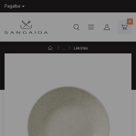
Pagalba
0
...
Lėkštės