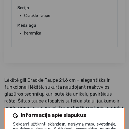
Serija
Crackle Taupe
Medžiaga
keramika
Lėkštė gili Crackle Taupe 21,6 cm – elegantiška ir
funkcionali lėkštė, sukurta naudojant reaktyvios
glazūros techniką, kuri suteikia unikalų paviršiaus
raštą. Šiltas taupe atspalvis suteikia stalui jaukumo ir
modernumo, o universali forma leidžia patogiai patiekti
Informacija apie slapukus
sriubas, makaronus ar kitus patiekalus. Patvari ir
ilgaamžė, ši lėkštė idealiai tinka tiek HoReCa sektoriui,
Siekdami užtikrinti sklandesnį naršymą mūsų svetainėje,
tiek namų naudojimui.