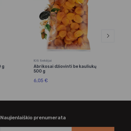
Kiti tiekėjai
Kiti t
 g
Abrikosai džiovinti be kauliukų
Lazd
500 g
smu
6,05 €
12,
Naujienlaiškio prenumerata