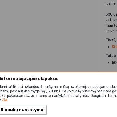
įvairi
500 g 
virtuv
maisto
univer
Tiekė
Kit
Talpa
50
Informacija apie slapukus
dami užtikrinti sklandesnį naršymą mūsų svetainėje, naudojame slap
kdami, paspauskite mygtuką ,,Sutinku". Savo duotą sutikimą bet kada gal
ukti pakeisdami savo interneto naršyklės nustatymus. Daugiau informa
te
čia
.
s:
LAZDYNO RIEŠUTAI. Gali būti ŽEMĖS RIEŠUTŲ ir kitų RIE
Slapukų nustatymai
vertė 100 g produkto: