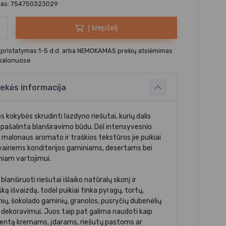
das: 754750323029
Į krepšelį
 pristatymas 1-5 d.d. arba NEMOKAMAS prekių atsiėmimas
 salonuose
ekės informacija
 kokybės skrudinti lazdyno riešutai, kurių dalis
 pašalinta blanširavimo būdu. Dėl intensyvesnio
 malonaus aromato ir traškios tekstūros jie puikiai
įvairiems konditerijos gaminiams, desertams bei
niam vartojimui.
blanširuoti riešutai išlaiko natūralų skonį ir
ką išvaizdą, todėl puikiai tinka pyragų, tortų,
nių, šokolado gaminių, granolos, pusryčių dubenėlių
ų dekoravimui. Juos taip pat galima naudoti kaip
ientą kremams, įdarams, riešutų pastoms ar