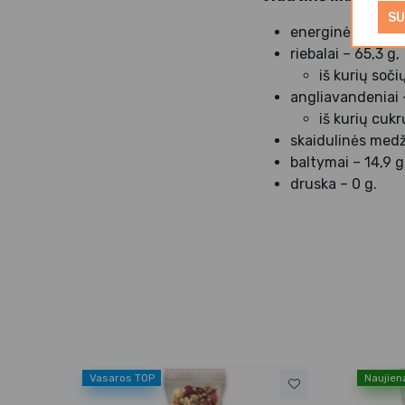
SU
energinė vertė –
riebalai – 65,3 g,
iš kurių soči
angliavandeniai –
iš kurių cukr
skaidulinės medž
baltymai – 14,9 g
druska – 0 g.
Vasaros TOP
Naujien