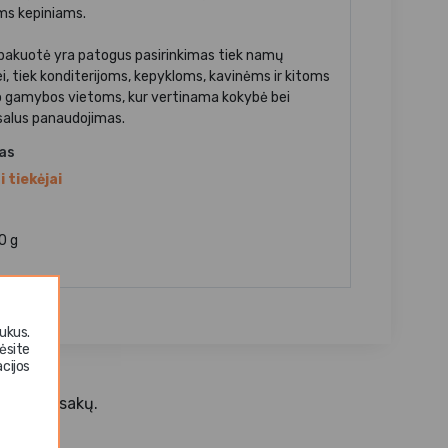
ems kepiniams.
pakuotė yra patogus pasirinkimas tiek namų
ei, tiek konditerijoms, kepykloms, kavinėms ir kitoms
 gamybos vietoms, kur vertinama kokybė bei
salus panaudojimas.
jas
i tiekėjai
0 g
ukus.
ėsite
cijos
ŠUTŲ pėdsakų.