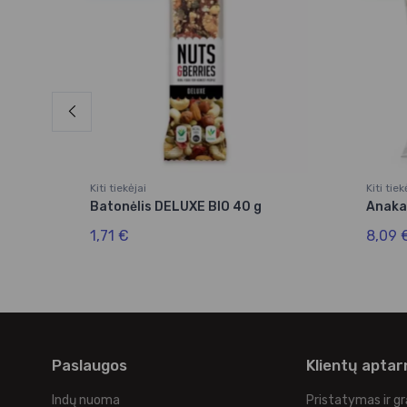
Kiti tiekėjai
Kiti tiek
Batonėlis DELUXE BIO 40 g
Anakar
1,71 €
8,09 
Paslaugos
Klientų apta
Indų nuoma
Pristatymas ir g