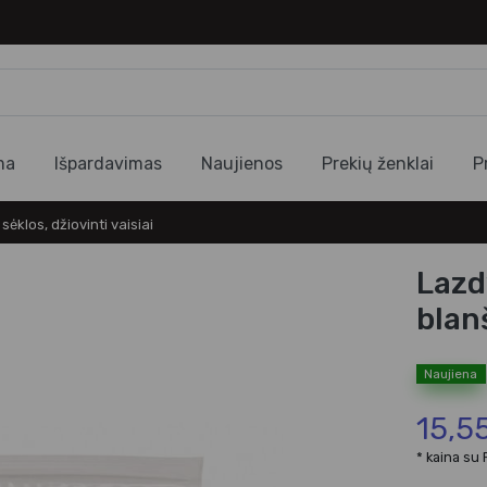
ma
Išpardavimas
Naujienos
Prekių ženklai
P
 sėklos, džiovinti vaisiai
Lazd
blan
Naujiena
15,5
* kaina su