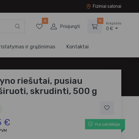
Fiziniai salonai
0
0
Krepšelis
Prisijungti
0 €
ristatymas ir grąžinimas
Kontaktai
yno riešutai, pusiau
širuoti, skrudinti, 500 g
5 €
Yra sandėlyje
 PVM