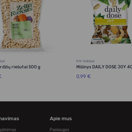
ėjai
Kiti tiekėjai
džių riešutai 500 g
Mišinys DAILY DOSE JOY 40
€
0,99 €
rnavimas
Apie mus
rąžinimas
Paslaugos