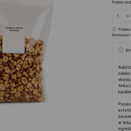
Prekės ko
Prekės
fiziniuose
Pr
Aukštos
odelės
skonio,
tinka 
kasdie
Pusiau 
estetiš
sausai
ar led
ingred