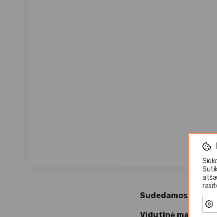
Siek
Suti
atša
rasi
Sudedamosios daly
Vidutinė maistinė 