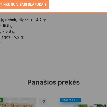
TINKU SU VISAIS SLAPUKAIS
 3007 kJ / 728 kcal;
ųjų riebalų rūgščių – 4,7 g;
 15,5 g,
ų – 3,8 g;
iagos – 9,2 g;
;
Panašios prekės
a
Vasaros TOP