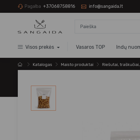
Pagalba
+37068758816
info@sangaida.lt
Visos prekės
Vasaros TOP
Indų nuo
Katalogas
Maisto produktai
Riešutai, traškučiai,