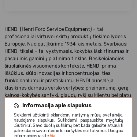
HENDI (Henri Ford Service Equipment) – tai
profesionaliai virtuvei skirtų produktų tiekimo lyderis
Europoje. Nuo pat įkūrimo 1934-ais metais. Svarbiausi
HENDI tikslai – tai vystymasis, kokybės išskirtinumas ir
pasaulinis gaminių platinimo tinklas. Besikeičiančios
šiuolaikinės visuomenės kontekste, HENDI priima
iššūkius, siūlo inovacijas ir koncentruojasi ties
funkcionalumu ir praktiškumu. HENDI puoselėja
klasikines darnaus verslo vertybes: prieinamumą, gerą
kainos-kokybės santykį, glaudų ryšį su klientu bei platų
produktų pasirinkimą.
Informacija apie slapukus
Siekdami užtikrinti sklandesnį naršymą mūsų svetainėje,
naudojame slapukus. Sutikdami, paspauskite mygtuką
,,Sutinku". Savo duotą sutikimą bet kada galėsite atšaukti
pakeisdami savo interneto naršyklės nustatymus. Daugiau
informacijos rasite
čia
.