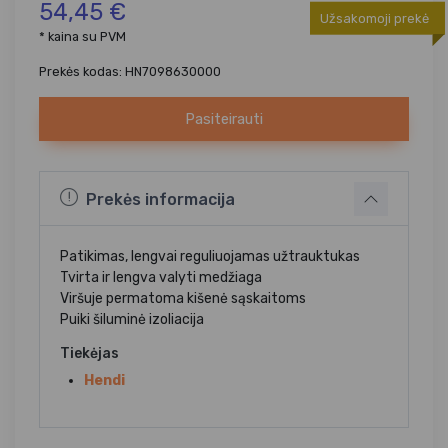
54,45 €
Užsakomoji prekė
* kaina su PVM
Prekės kodas: HN7098630000
Pasiteirauti
Prekės informacija
Patikimas, lengvai reguliuojamas užtrauktukas
Tvirta ir lengva valyti medžiaga
Viršuje permatoma kišenė sąskaitoms
Puiki šiluminė izoliacija
Tiekėjas
Hendi