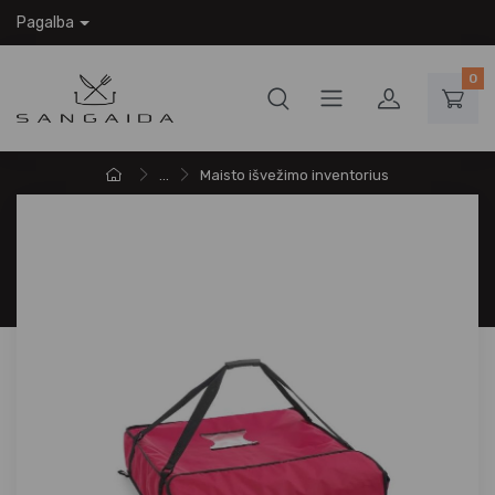
Pagalba
0
...
Maisto išvežimo inventorius