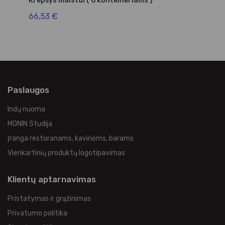
Krepšys maistui ( 6 konteineriams )
66,53 €
Paslaugos
Indų nuoma
MONIN Studija
Įranga restoranams, kavinėms, barams
Vienkartinių produktų logotipavimas
Klientų aptarnavimas
Pristatymas ir grąžinimas
Privatumo politika