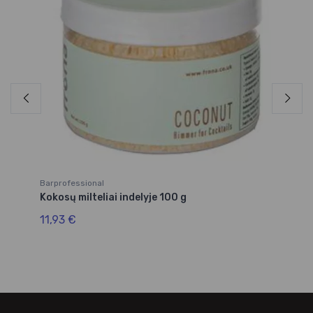
Barprofessional
Ba
Kokosų milteliai indelyje 100 g
Br
11,93 €
14