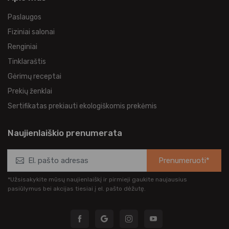
Paslaugos
Fiziniai salonai
Renginiai
Tinklaraštis
Gėrimų receptai
Prekių ženklai
Sertifikatas prekiauti ekologiškomis prekėmis
Naujienlaiškio prenumerata
Prenumeruoti*
*Užsisakykite mūsų naujienlaiškį ir pirmieji gaukite naujausius
pasiūlymus bei akcijas tiesiai į el. pašto dėžutę.