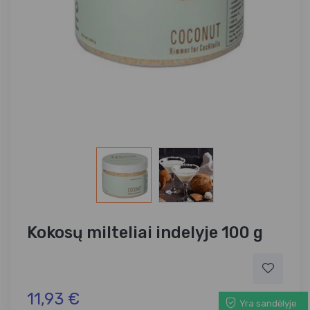
Kokosų milteliai indelyje 100 g
11,93 €
Yra sandėlyje