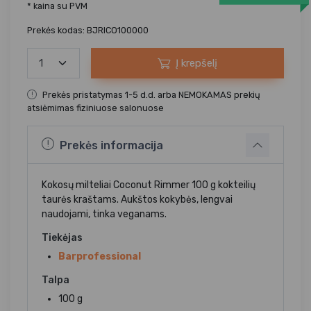
* kaina su PVM
Prekės kodas: BJRICO100000
Į krepšelį
Prekės pristatymas 1-5 d.d. arba NEMOKAMAS prekių
atsiėmimas fiziniuose salonuose
Prekės informacija
Kokosų milteliai Coconut Rimmer 100 g kokteilių
taurės kraštams. Aukštos kokybės, lengvai
naudojami, tinka veganams.
Tiekėjas
Barprofessional
Talpa
100 g