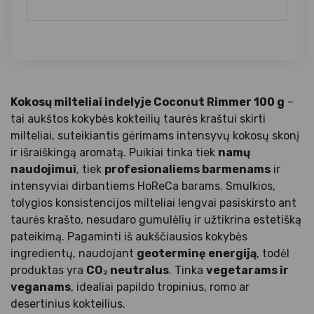
Kokosų milteliai indelyje Coconut Rimmer 100 g
–
tai aukštos kokybės kokteilių taurės kraštui skirti
milteliai, suteikiantis gėrimams intensyvų kokosų skonį
ir išraiškingą aromatą. Puikiai tinka tiek
namų
naudojimui
, tiek
profesionaliems barmenams
ir
intensyviai dirbantiems HoReCa barams. Smulkios,
tolygios konsistencijos milteliai lengvai pasiskirsto ant
taurės krašto, nesudaro gumulėlių ir užtikrina estetišką
pateikimą. Pagaminti iš aukščiausios kokybės
ingredientų, naudojant
geoterminę energiją
, todėl
produktas yra
CO₂ neutralus
. Tinka
vegetarams ir
veganams
, idealiai papildo tropinius, romo ar
desertinius kokteilius.