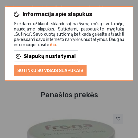
Sudedamosios dalys: Cukrus, kokosai, natūralus
Informacija apie slapukus
maistinis dažiklis E162.Laikyti sausoje, sandarioje
pakuotėje. Maistingumas 100 g: Energinė vertė (kcal):
Siekdami užtikrinti sklandesnį naršymą mūsų svetainėje,
naudojame slapukus. Sutikdami, paspauskite mygtuką
336 Kcal/1405 Kj, riebalų (g): 8; iš kurių sočiųjų riebalų
,,Sutinku". Savo duotą sutikimą bet kada galėsite atšaukti
rūgščių (g): 0; angliavandenių (g): 78, iš kurių cukrų (g):
pakeisdami savo interneto naršyklės nustatymus. Daugiau
59; baltymų (g): 2, druskos (g): 0. Geriausias iki datos,
informacijos rasite
čia
.
nurodytos ant etiketės.
Slapukų nustatymai
SUTINKU SU VISAIS SLAPUKAIS
Panašios prekės