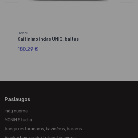
Hendi
He
Kaitinimo indas UNIQ, baltas
Ka
kr
180,29 €
16
Paslaugos
Indų nuoma
MONIN Studija
Įranga restoranams, kavinėms, barams
Vienkartinių produktų logotipavimas