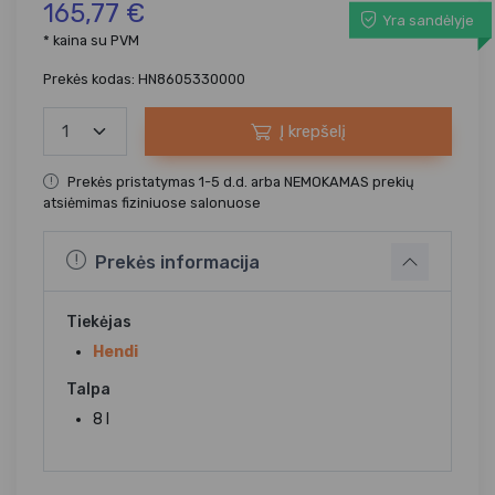
165,77 €
Yra sandėlyje
* kaina su PVM
Prekės kodas: HN8605330000
Į krepšelį
Prekės pristatymas 1-5 d.d. arba NEMOKAMAS prekių
atsiėmimas fiziniuose salonuose
Prekės informacija
Tiekėjas
Hendi
Talpa
8 l