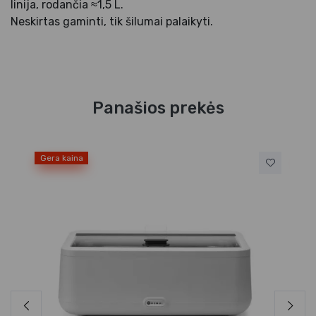
linija, rodančia ≈1,5 L.
Neskirtas gaminti, tik šilumai palaikyti.
Panašios prekės
Gera kaina
Ge