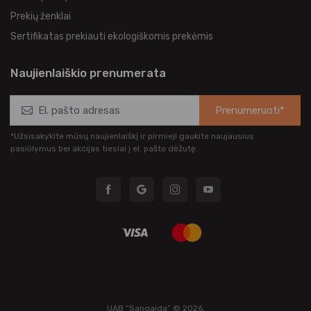
Prekių ženklai
Sertifikatas prekiauti ekologiškomis prekėmis
Naujienlaiškio prenumerata
Prenumeruoti*
*Užsisakykite mūsų naujienlaiškį ir pirmieji gaukite naujausius
pasiūlymus bei akcijas tiesiai į el. pašto dėžutę.
UAB “Sangaida” © 2026.