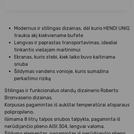
Modernus ir stilingas dizainas, dėl kurio HENDI UNIQ
traukia akį kiekviename bufete
Lengvas ir paprastas transportavimas, idealiai
tinkantis viešajam maitinimui
Ekranas, kuris stebi, kiek laiko buvo kaitinama
sriuba
Šildymas vandens vonioje, kuris sumažina
perkaitimo riziką
Stilingas ir funkcionalus olandų dizainerio Roberto
Bronvaserio dizainas.
Korpusas pagamintas iš aukštai temperatūrai atsparaus
polipropileno.
Išimama 8 litrų talpos sriubos talpykla, pagaminta iš
nerūdijančio plieno AISI 304, lengvai valoma.
Šildymo elementas, pagamintas iš nerūdijančio plieno