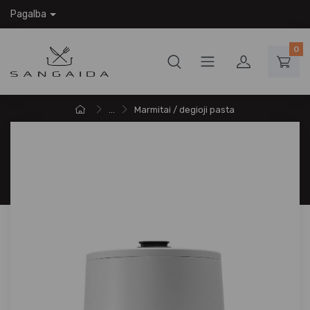
Pagalba
0
...
Marmitai / degioji pasta