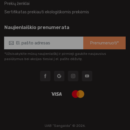
Prekių ženklai
Sertifikatas prekiauti ekologiškomis prekėmis
Naujienlaiškio prenumerata
Prenumeruoti*
*Užsisakykite mūsų naujienlaiškį ir pirmieji gaukite naujausius
pasiūlymus bei akcijas tiesiai į el. pašto dėžutę.
UAB “Sangaida” © 2026.