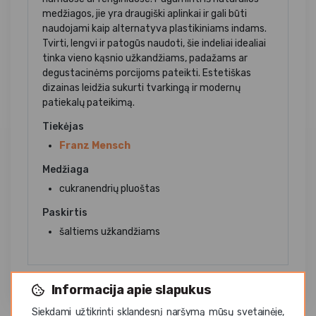
medžiagos, jie yra draugiški aplinkai ir gali būti
naudojami kaip alternatyva plastikiniams indams.
Tvirti, lengvi ir patogūs naudoti, šie indeliai idealiai
tinka vieno kąsnio užkandžiams, padažams ar
degustacinėms porcijoms pateikti. Estetiškas
dizainas leidžia sukurti tvarkingą ir modernų
patiekalų pateikimą.
Tiekėjas
Franz Mensch
Medžiaga
cukranendrių pluoštas
Paskirtis
šaltiems užkandžiams
Informacija apie slapukus
Siekdami užtikrinti sklandesnį naršymą mūsų svetainėje,