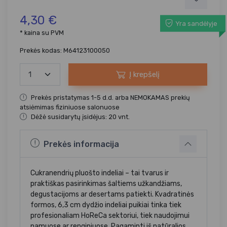
4,30 €
Yra sandėlyje
* kaina su PVM
Prekės kodas: M64123100050
Į krepšelį
Prekės pristatymas 1-5 d.d. arba NEMOKAMAS prekių
atsiėmimas fiziniuose salonuose
Dėžė susidarytų įsidėjus: 20 vnt.
Prekės informacija
Cukranendrių pluošto indeliai – tai tvarus ir
praktiškas pasirinkimas šaltiems užkandžiams,
degustacijoms ar desertams patiekti. Kvadratinės
formos, 6,3 cm dydžio indeliai puikiai tinka tiek
profesionaliam HoReCa sektoriui, tiek naudojimui
namuose ar renginiuose. Pagaminti iš natūralios