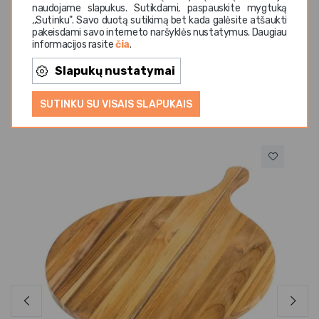
naudojame slapukus. Sutikdami, paspauskite mygtuką
,,Sutinku". Savo duotą sutikimą bet kada galėsite atšaukti
pakeisdami savo interneto naršyklės nustatymus. Daugiau
informacijos rasite
čia
.
Slapukų nustatymai
Panašios prekės
SUTINKU SU VISAIS SLAPUKAIS