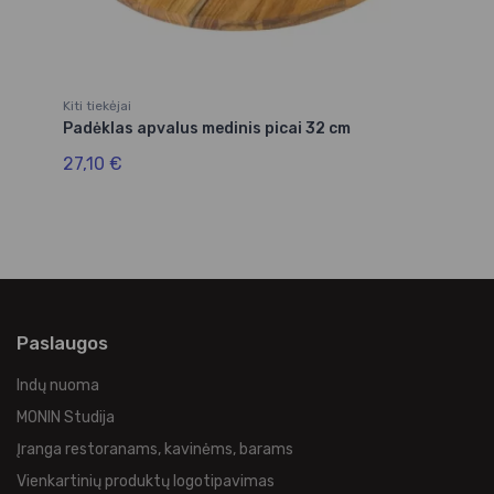
Kiti tiekėjai
Ke
Padėklas apvalus medinis picai 32 cm
Pa
27,10 €
8,
Paslaugos
Indų nuoma
MONIN Studija
Įranga restoranams, kavinėms, barams
Vienkartinių produktų logotipavimas