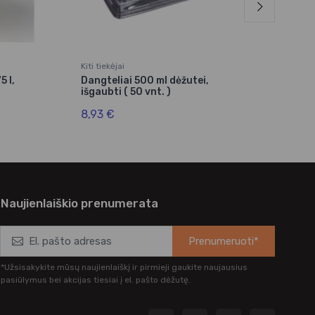
Kiti tiekėjai
Kra
5 l,
Dangteliai 500 ml dėžutei,
Dėž
išgaubti ( 50 vnt. )
110
8,93 €
6,1
Naujienlaiškio prenumerata
Prenumeruoti*
*Užsisakykite mūsų naujienlaiškį ir pirmieji gaukite naujausius
pasiūlymus bei akcijas tiesiai į el. pašto dėžutę.