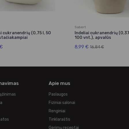
Sabert
ai cukranendrių (0,75 l, 50
Indeliai cukranendrių (0,37
 stačiakampiai
100 vnt.), apvalūs
 €
8,99 €
16,84 €
rnavimas
Apie mus
rąžinimas
Paslaugos
ka
Fiziniai salonai
Renginiai
tatos
Tinklaraštis
s
Gėrimų receptai