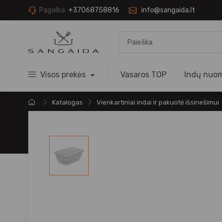
Pagalba
+37068758816
info@sangaida.lt
Visos prekės
Vasaros TOP
Indų nuo
Katalogas
Vienkartiniai indai ir pakuotė išsinešimui