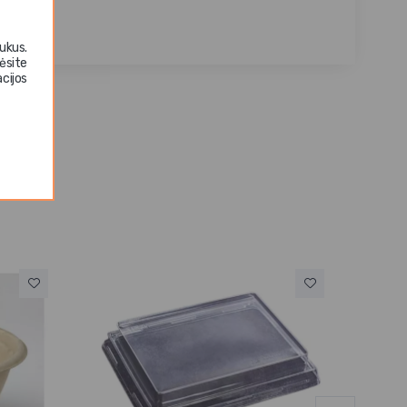
ukus.
ėsite
cijos