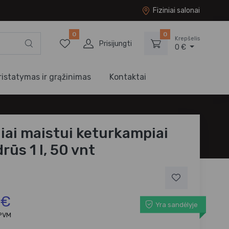
Fiziniai salonai
0
0
Krepšelis
Prisijungti
0 €
ristatymas ir grąžinimas
Kontaktai
liai maistui keturkampiai
rūs 1 l, 50 vnt
 €
Yra sandėlyje
 PVM