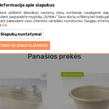
Informacija apie slapukus
dami užtikrinti sklandesnį naršymą mūsų svetainėje, naudojame slap
kdami, paspauskite mygtuką ,,Sutinku". Savo duotą sutikimą bet kada gal
ukti pakeisdami savo interneto naršyklės nustatymus. Daugiau informa
te
čia
.
Slapukų nustatymai
TINKU SU VISAIS SLAPUKAIS
Panašios prekės
Išpardavimas