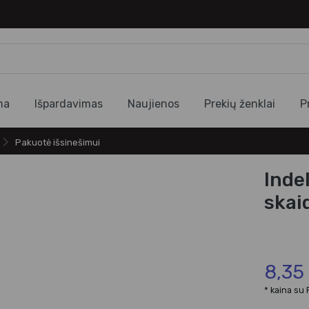
ma
Išpardavimas
Naujienos
Prekių ženklai
P
Pakuotė išsinešimui
Inde
skaid
8,35
* kaina su