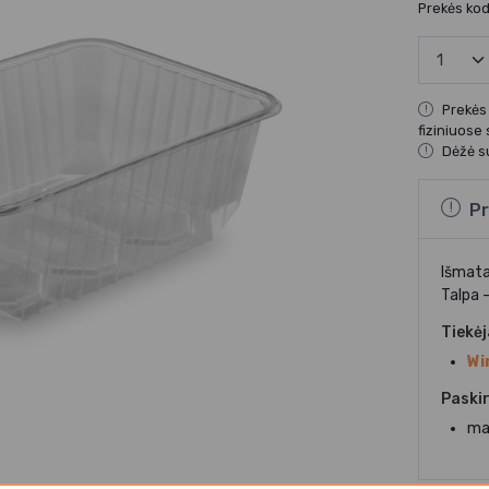
Prekės ko
Prekės
fiziniuose
Dėžė su
Pr
Išmata
Talpa - 
Tiekė
Wi
Paskir
ma