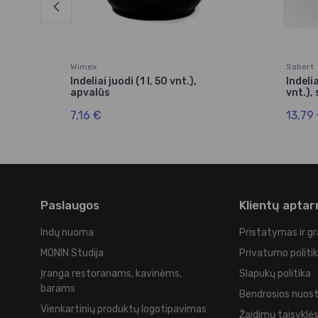
Wimex
Sabert
8x17
Indeliai juodi (1 l, 50 vnt.),
Indeli
apvalūs
vnt.),
7,16 €
13,79
Paslaugos
Klientų apta
Indų nuoma
Pristatymas ir g
MONIN Studija
Privatumo politi
Įranga restoranams, kavinėms,
Slapukų politika
barams
Bendrosios nuos
Vienkartinių produktų logotipavimas
Žaidimų taisyklė