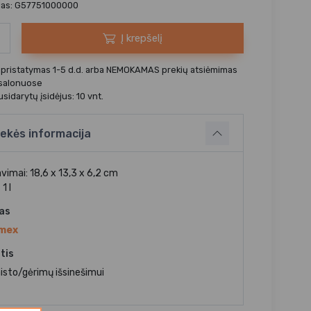
das: G57751000000
Į krepšelį
 pristatymas 1-5 d.d. arba NEMOKAMAS prekių atsiėmimas
 salonuose
sidarytų įsidėjus: 10 vnt.
ekės informacija
vimai: 18,6 x 13,3 x 6,2 cm
1 l
jas
mex
tis
isto/gėrimų išsinešimui