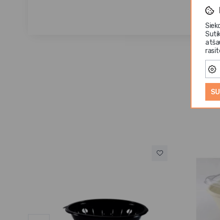
Siek
Suti
atša
rasi
SU