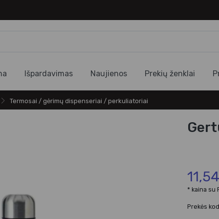
ma
Išpardavimas
Naujienos
Prekių ženklai
P
Termosai / gėrimų dispenseriai / perkuliatoriai
Gert
11,5
* kaina su
Prekės ko