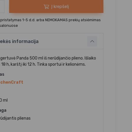
Į krepšelį
 pristatymas 1-5 d.d. arba NEMOKAMAS prekių atsiėmimas
 salonuose
ekės informacija
gertuvė Panda 500 ml iš nerūdijančio plieno. Išlaiko
ki 18 h, karštį iki 12 h. Tinka sportui ir kelionėms.
jas
tchenCraft
0 ml
aga
ūdijantis plienas