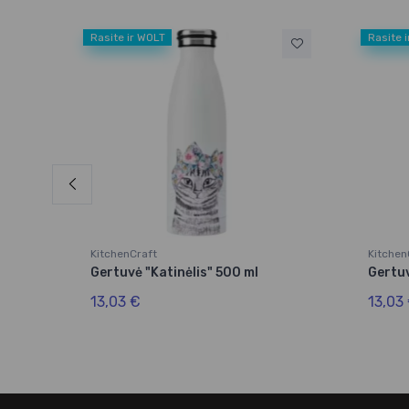
Rasite ir WOLT
Rasite 
KitchenCraft
Kitchen
Gertuvė "Katinėlis" 500 ml
Gertuv
13,03 €
13,03