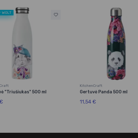
ir WOLT
Craft
KitchenCraft
ė "Triušiukas" 500 ml
Gertuvė Panda 500 ml
 €
11,54 €