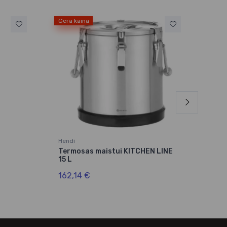
Gera kaina
Gera
Hendi
Hend
Termosas maistui KITCHEN LINE
Kav
15 L
sien
162,14 €
191