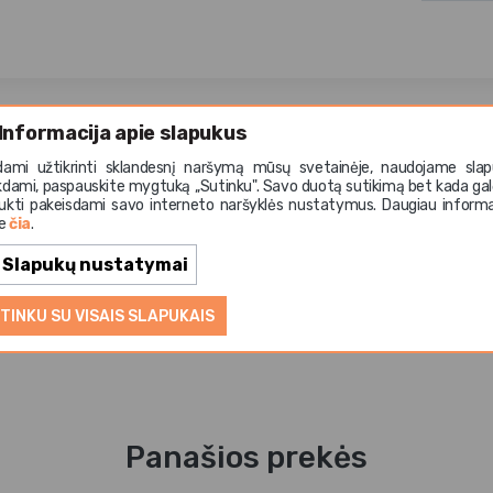
Informacija apie slapukus
ml „Wild at Heart“
– stilinga ir funkcionali nerūdijančio p
dami užtikrinti sklandesnį naršymą mūsų svetainėje, naudojame slap
imo būdui. Dvigubų sienelių vakuuminė izoliacija leidžia išl
kdami, paspauskite mygtuką ,,Sutinku". Savo duotą sutikimą bet kada gal
us – iki 12 valandų, todėl ji puikiai tinka tiek sportui, tiek d
ukti pakeisdami savo interneto naršyklės nustatymus. Daugiau informa
s išorė išlieka malonios temperatūros laikant rankoje. 500 m
te
čia
.
, o forma pritaikyta standartiniams automobilio laikikliams
Slapukų nustatymai
iems karštiems ir šaltiems gėrimams – tiek aktyviems žmonėm
TINKU SU VISAIS SLAPUKAIS
Panašios prekės