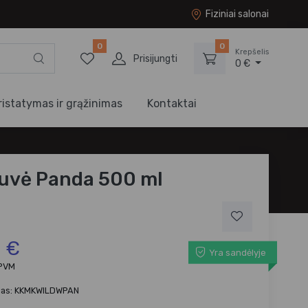
Fiziniai salonai
0
0
Krepšelis
Prisijungti
0 €
ristatymas ir grąžinimas
Kontaktai
uvė Panda 500 ml
4 €
Yra sandėlyje
 PVM
das: KKMKWILDWPAN