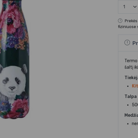
Prekės
fiziniuose
Pr
Termo 
šaltį i
Tiekė
Ki
Talpa
50
Medži
ner