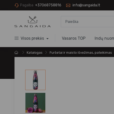
Pagalba
+37068758816
info@sangaida.lt
Visos prekės
Vasaros TOP
Indų nuo
Katalogas
Furšetai ir maisto išvežimas, pateikimas