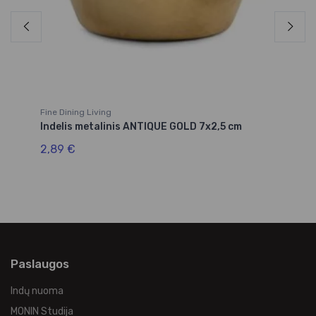
Fine Dining Living
Fin
ju
Indelis metalinis ANTIQUE GOLD 7x2,5 cm
Du
2,89 €
4,
Paslaugos
Indų nuoma
MONIN Studija