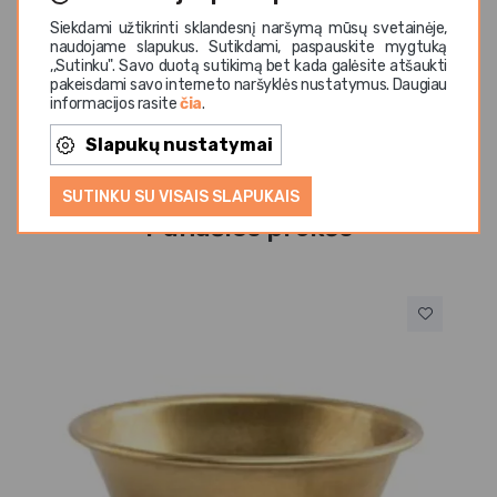
naudojimui, todėl šis dubuo idealiai tinka tiek namams,
Siekdami užtikrinti sklandesnį naršymą mūsų svetainėje,
tiek profesionaliai
HoReCa
aplinkai – restoranams,
naudojame slapukus. Sutikdami, paspauskite mygtuką
,,Sutinku". Savo duotą sutikimą bet kada galėsite atšaukti
kavinėms ar viešbučiams.
pakeisdami savo interneto naršyklės nustatymus. Daugiau
informacijos rasite
čia
.
Slapukų nustatymai
SUTINKU SU VISAIS SLAPUKAIS
Panašios prekės