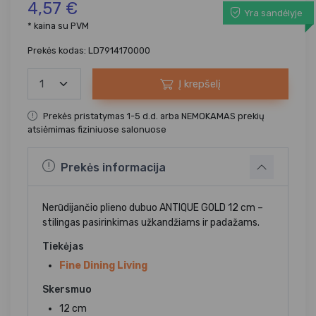
4,57 €
Yra sandėlyje
* kaina su PVM
Prekės kodas: LD7914170000
Į krepšelį
Prekės pristatymas 1-5 d.d. arba NEMOKAMAS prekių
atsiėmimas fiziniuose salonuose
Prekės informacija
Nerūdijančio plieno dubuo ANTIQUE GOLD 12 cm –
stilingas pasirinkimas užkandžiams ir padažams.
Tiekėjas
Fine Dining Living
Skersmuo
12 cm