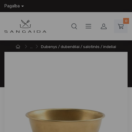
Pagalba
0
...
Dubenys / dubenėliai / salotinės / indeliai