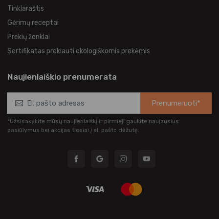
Tinklaraštis
Gėrimų receptai
Prekių ženklai
Sertifikatas prekiauti ekologiškomis prekėmis
Naujienlaiškio prenumerata
Prenumeruoti*
*Užsisakykite mūsų naujienlaiškį ir pirmieji gaukite naujausius
pasiūlymus bei akcijas tiesiai į el. pašto dėžutę.