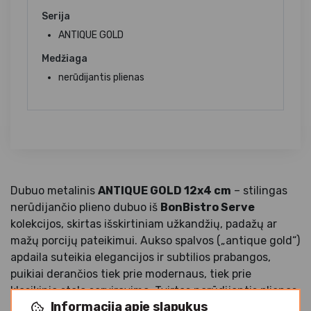
Serija
ANTIQUE GOLD
Medžiaga
nerūdijantis plienas
Dubuo metalinis
ANTIQUE GOLD 12x4 cm
– stilingas
nerūdijančio plieno dubuo iš
BonBistro Serve
kolekcijos, skirtas išskirtiniam užkandžių, padažų ar
mažų porcijų pateikimui. Aukso spalvos („antique gold“)
apdaila suteikia elegancijos ir subtilios prabangos,
puikiai derančios tiek prie modernaus, tiek prie
klasikinio stalo serviravimo. Tvirtas nerūdijantis plienas
Informacija apie slapukus
užtikrina ilgaamžiškumą ir atsparumą intensyviam