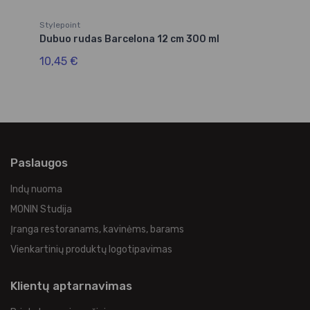
Stylepoint
St
Dubuo rudas Barcelona 12 cm 300 ml
Du
10,45 €
13
Paslaugos
Indų nuoma
MONIN Studija
Įranga restoranams, kavinėms, barams
Vienkartinių produktų logotipavimas
Klientų aptarnavimas