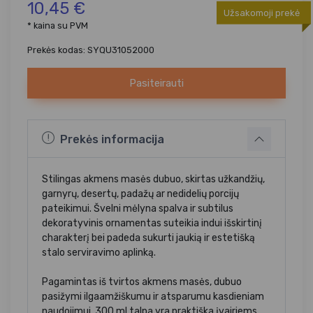
10,45 €
Užsakomoji prekė
* kaina su PVM
Prekės kodas: SYQU31052000
Pasiteirauti
Prekės informacija
Stilingas akmens masės dubuo, skirtas užkandžių,
garnyrų, desertų, padažų ar nedidelių porcijų
pateikimui. Švelni mėlyna spalva ir subtilus
dekoratyvinis ornamentas suteikia indui išskirtinį
charakterį bei padeda sukurti jaukią ir estetišką
stalo serviravimo aplinką.
Pagamintas iš tvirtos akmens masės, dubuo
pasižymi ilgaamžiškumu ir atsparumu kasdieniam
naudojimui. 300 ml talpa yra praktiška įvairiems