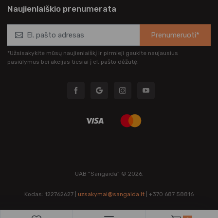
Naujienlaiškio prenumerata
Prenumeruoti*
*Užsisakykite mūsų naujienlaiškį ir pirmieji gaukite naujausius
pasiūlymus bei akcijas tiesiai į el. pašto dėžutę.
UAB “Sangaida” © 2026.
Kodas: 122762627 |
uzsakymai@sangaida.lt
| +370 687 58816