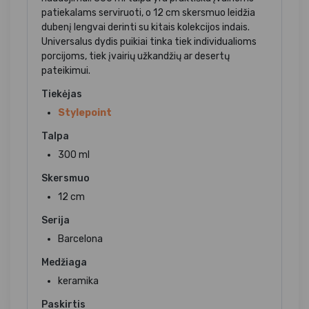
patiekalams serviruoti, o 12 cm skersmuo leidžia
dubenį lengvai derinti su kitais kolekcijos indais.
Universalus dydis puikiai tinka tiek individualioms
porcijoms, tiek įvairių užkandžių ar desertų
pateikimui.
Tiekėjas
Stylepoint
Talpa
300 ml
Skersmuo
12 cm
Serija
Barcelona
Medžiaga
keramika
Paskirtis