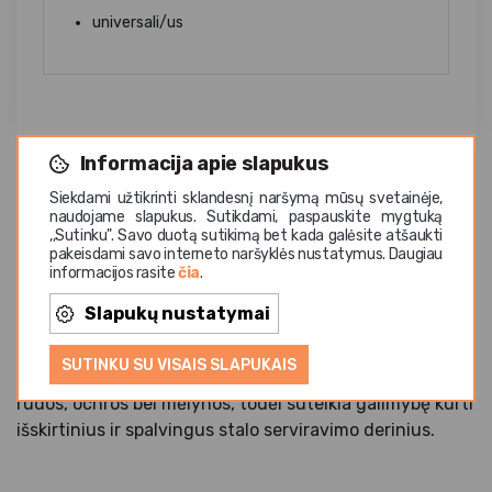
universali/us
Informacija apie slapukus
Siekdami užtikrinti sklandesnį naršymą mūsų svetainėje,
naudojame slapukus. Sutikdami, paspauskite mygtuką
,,Sutinku". Savo duotą sutikimą bet kada galėsite atšaukti
Barcelona
kolekcija sukurta dalijimosi maistu (sharing
pakeisdami savo interneto naršyklės nustatymus. Daugiau
concept) idėjai, kai įvairūs patiekalai pateikiami
informacijos rasite
čia
.
bendram ragavimui ir degustacijai. Kolekciją sudaro
Slapukų nustatymai
įvairių dydžių dubenys, lėkštės ir ovalūs serviravimo
indai, kurie lengvai tarpusavyje dera. Barcelona indai
SUTINKU SU VISAIS SLAPUKAIS
gaminami iš tvirtos akmens masės ir yra trijų spalvų –
rudos, ochros bei mėlynos, todėl suteikia galimybę kurti
išskirtinius ir spalvingus stalo serviravimo derinius.