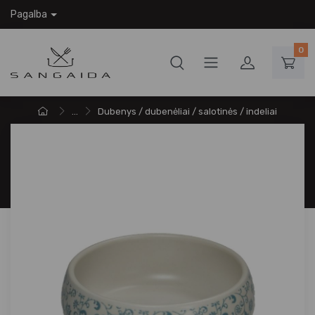
Pagalba
0
...
Dubenys / dubenėliai / salotinės / indeliai