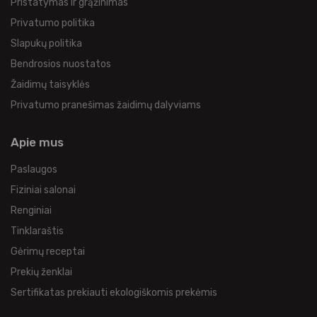
Pristatymas ir grąžinimas
Privatumo politika
Slapukų politika
Bendrosios nuostatos
Žaidimų taisyklės
Privatumo pranešimas žaidimų dalyviams
Apie mus
Paslaugos
Fiziniai salonai
Renginiai
Tinklaraštis
Gėrimų receptai
Prekių ženklai
Sertifikatas prekiauti ekologiškomis prekėmis