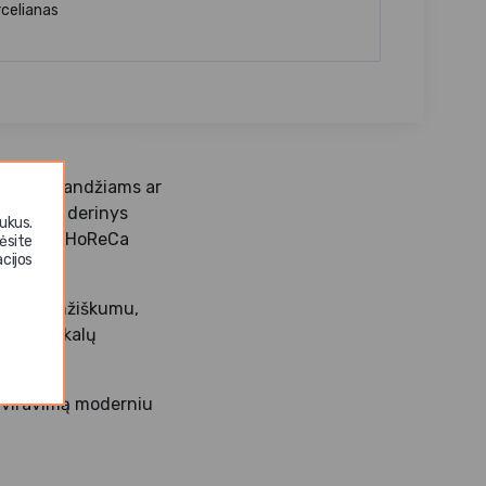
rcelianas
toms, užkandžiams ar
to spalvų derinys
ukus.
koje, tiek HoReCa
ėsite
cijos
ir ilgaamžiškumu,
ių patiekalų
erviravimą moderniu