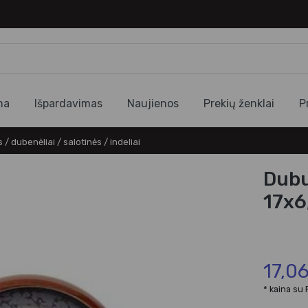
ma
Išpardavimas
Naujienos
Prekių ženklai
P
/ dubenėliai / salotinės / indeliai
Dub
17x6
17,0
* kaina su