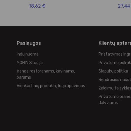
18,62 €
27,44
Paslaugos
Klientų apta
Indų nuoma
Pristatymas ir g
MONIN Studija
Privatumo politi
Įranga restoranams, kavinėms,
Slapukų politika
barams
Bendrosios nuos
Vienkartinių produktų logotipavimas
Žaidimų taisyklė
Privatumo prane
dalyviams