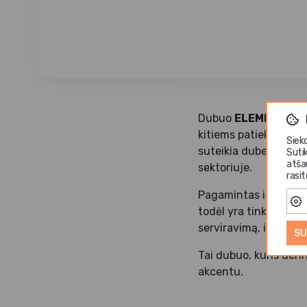
Dubuo
ELEMENTS M
kitiems patiekalams pa
Siek
suteikia dubeniui mod
Suti
atša
sektoriuje.
rasi
Pagamintas iš aukšto
todėl yra tinkamas k
serviravimą, išlaikan
SU
Tai dubuo, kuris deri
akcentu.