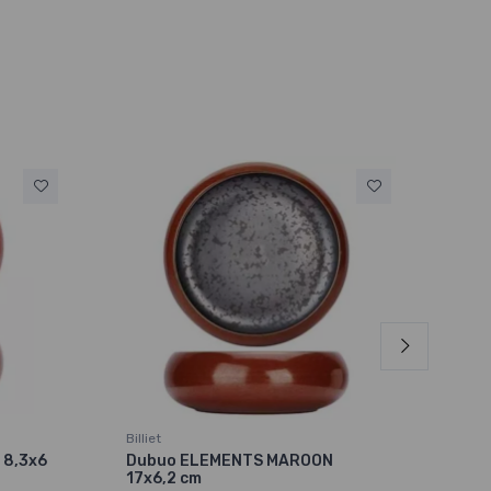
Billiet
Billie
 8,3x6
Dubuo ELEMENTS MAROON
Puo
17x6,2 cm
ml