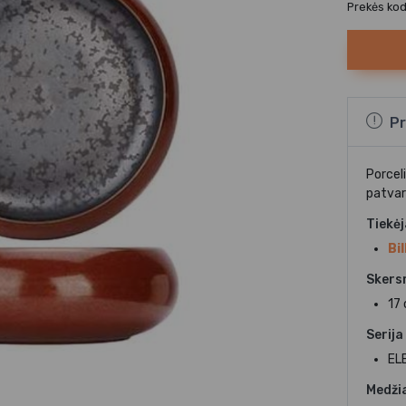
Prekės ko
Pr
Porcel
patvar
Tiekė
Bil
Skers
17
Serija
EL
Medži