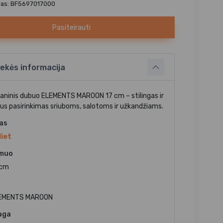
das: BF5697017000
Pasiteirauti
ekės informacija
ianinis dubuo ELEMENTS MAROON 17 cm – stilingas ir
us pasirinkimas sriuboms, salotoms ir užkandžiams.
jas
liet
muo
 cm
EMENTS MAROON
aga