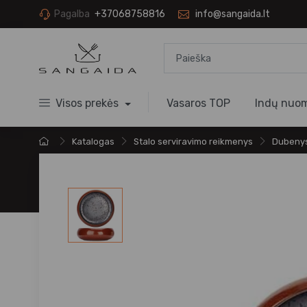
Pagalba
+37068758816
info@sangaida.lt
Visos prekės
Vasaros TOP
Indų nuo
Katalogas
Stalo serviravimo reikmenys
Dubenys 