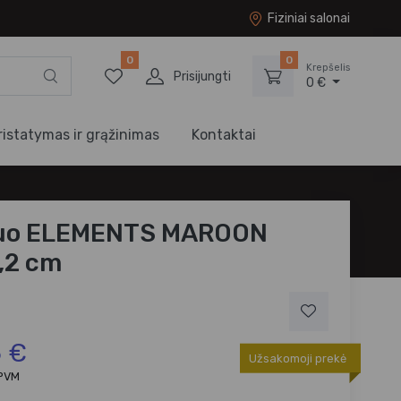
Fiziniai salonai
0
0
Krepšelis
Prisijungti
0 €
ristatymas ir grąžinimas
Kontaktai
uo ELEMENTS MAROON
,2 cm
6 €
Užsakomoji prekė
 PVM