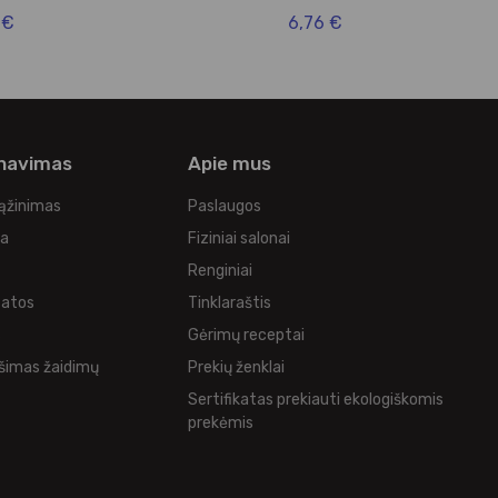
 €
6,76 €
rnavimas
Apie mus
rąžinimas
Paslaugos
ka
Fiziniai salonai
Renginiai
tatos
Tinklaraštis
s
Gėrimų receptai
šimas žaidimų
Prekių ženklai
Sertifikatas prekiauti ekologiškomis
prekėmis