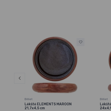
Billiet
Billiet
7 cm
Lėkštė ELEMENTS MAROON
Lėkšt
21,7x4,5 cm
24x4,