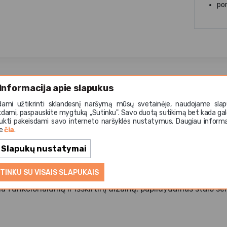
po
Informacija apie slapukus
AROON 17 cm
– porcelianinis dubuo, skirtas sriuboms, salo
tiekti. Apvali forma ir išskirtinis rožinės rūdžių bei antraci
dami užtikrinti sklandesnį naršymą mūsų svetainėje, naudojame slap
ernų ir išraiškingą dizainą, puikiai tinkantį tiek namų aplin
kdami, paspauskite mygtuką ,,Sutinku". Savo duotą sutikimą bet kada gal
ukti pakeisdami savo interneto naršyklės nustatymus. Daugiau informa
te
čia
.
s kokybės porceliano, dubuo pasižymi tvirtumu, atsparumu 
Slapukų nustatymai
asdieniam naudojimui. 17 cm skersmuo užtikrina patogų įvair
t estetišką pateikimą.
TINKU SU VISAIS SLAPUKAIS
na funkcionalumą ir išskirtinį dizainą, papildydamas stalo s