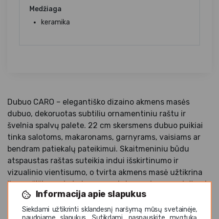
Medžiaga
keramika
Dubuo CARO – elegantiško dizaino akmens masės
dubuo, dekoruotas subtiliu ornamentiniu raštu ir
švelnia spalvų palete. 22 cm skersmens dubuo puikiai
tinka salotoms, makaronams, garnyrams, vaisiams ar
bendram patiekalų pateikimui. Skaitmeniniu būdu
atspaustas raštas suteikia indui išskirtinumo ir
vizualinio vientisumo, o tvirta akmens masė užtikrina
ilgaamžiškumą bei atsparumą intensyviam naudojimui.
Informacija apie slapukus
Puikiai tinka restoranams, kavinėms, viešbučiams ir
stilingam namų stalui.
Siekdami užtikrinti sklandesnį naršymą mūsų svetainėje,
naudojame slapukus. Sutikdami, paspauskite mygtuką