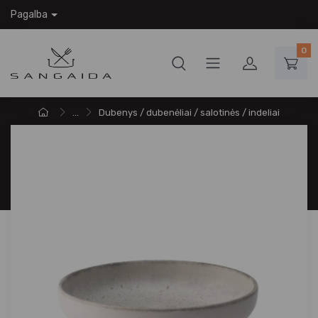
Pagalba
0
...
Dubenys / dubenėliai / salotinės / indeliai