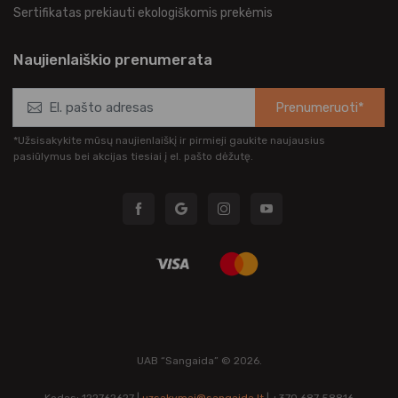
Sertifikatas prekiauti ekologiškomis prekėmis
Naujienlaiškio prenumerata
Prenumeruoti*
*Užsisakykite mūsų naujienlaiškį ir pirmieji gaukite naujausius
pasiūlymus bei akcijas tiesiai į el. pašto dėžutę.
UAB “Sangaida” © 2026.