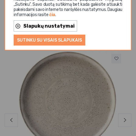
,,Sutinku". Savo duotą sutikimą bet kada galėsite atšaukti
pakeisdami savo interneto naršyklės nustatymus. Daugiau
informacijos rasite
čia
.
Slapukų nustatymai
Panašios prekės
SUTINKU SU VISAIS SLAPUKAIS