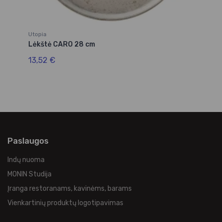
Utopia
Ut
Lėkštė CARO 28 cm
Lė
13,52 €
11
Paslaugos
Indų nuoma
MONIN Studija
Įranga restoranams, kavinėms, barams
Vienkartinių produktų logotipavimas