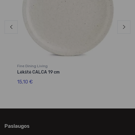
Fine Dining Living
Fin
Lėkštė CALCA 19 cm
Lė
15,10 €
23
Paslaugos