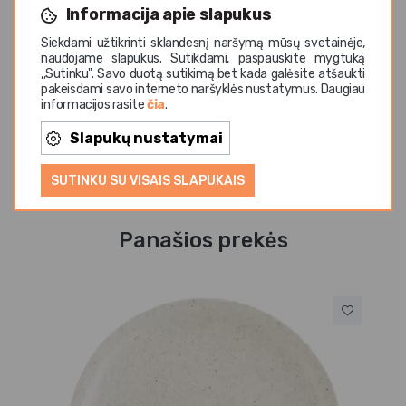
Informacija apie slapukus
Pagamintas iš aukštos kokybės porceliano, dubuo yra
Siekdami užtikrinti sklandesnį naršymą mūsų svetainėje,
patvarus, tinkamas plauti indaplovėje ir saugus sąlyčiui
naudojame slapukus. Sutikdami, paspauskite mygtuką
su maistu. Tai praktiškas ir estetiškas pasirinkimas
,,Sutinku". Savo duotą sutikimą bet kada galėsite atšaukti
pakeisdami savo interneto naršyklės nustatymus. Daugiau
kasdieniam naudojimui bei profesionaliam serviravimui
informacijos rasite
čia
.
HoReCa sektoriuje.
Slapukų nustatymai
SUTINKU SU VISAIS SLAPUKAIS
Panašios prekės