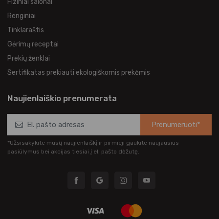
Fiziniai salonai
Renginiai
Tinklaraštis
Gėrimų receptai
Prekių ženklai
Sertifikatas prekiauti ekologiškomis prekėmis
Naujienlaiškio prenumerata
Prenumeruoti*
*Užsisakykite mūsų naujienlaiškį ir pirmieji gaukite naujausius
pasiūlymus bei akcijas tiesiai į el. pašto dėžutę.