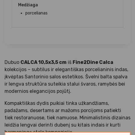
Medžiaga
porcelianas
Dubuo
CALCA 10,5x3,5 cm
iš
Fine2Dine Calca
kolekcijos – subtilus ir elegantiškas porcelianinis indas,
įkvėptas Santorinio salos estetikos. Švelni balta spalva
ir lengva struktūra suteikia stalui švaros, ramybės bei
modernios elegancijos pojūtį.
Kompaktiškas dydis puikiai tinka užkandžiams,
padažams, desertams ar mažoms porcijoms patiekti
tiek restoranuose, tiek namuose. Minimalistinis dizainas
leidžia lengvai derinti dubenį su kitais indais ir kurti
harmoningą stalo kompoziciją.