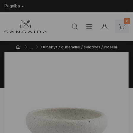
Pagalba
0
...
Dubenys / dubenėliai / salotinės / indeliai