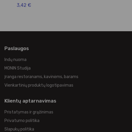
3,42 €
4,
Paslaugos
Indų nuoma
MONIN Studija
Įranga restoranams, kavinėms, barams
Vienkartinių produktų logotipavimas
Klientų aptarnavimas
Pristatymas ir grąžinimas
Privatumo politika
Slapukų politika