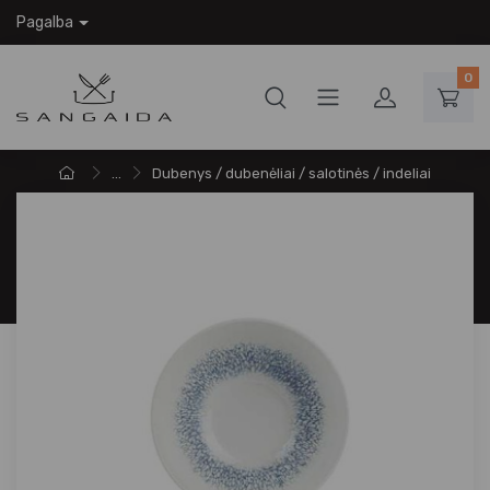
Pagalba
0
...
Dubenys / dubenėliai / salotinės / indeliai