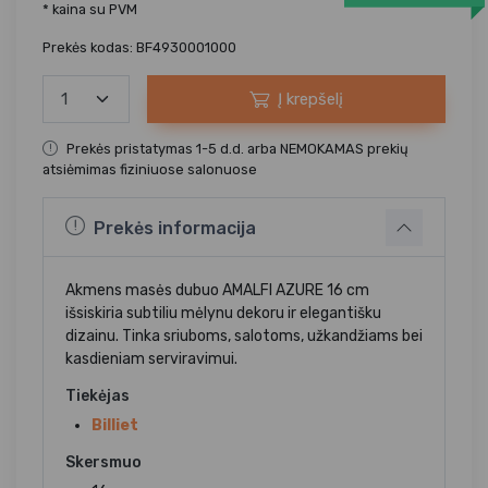
* kaina su PVM
Prekės kodas: BF4930001000
Į krepšelį
Prekės pristatymas 1-5 d.d. arba NEMOKAMAS prekių
atsiėmimas fiziniuose salonuose
Prekės informacija
Akmens masės dubuo AMALFI AZURE 16 cm
išsiskiria subtiliu mėlynu dekoru ir elegantišku
dizainu. Tinka sriuboms, salotoms, užkandžiams bei
kasdieniam serviravimui.
Tiekėjas
Billiet
Skersmuo