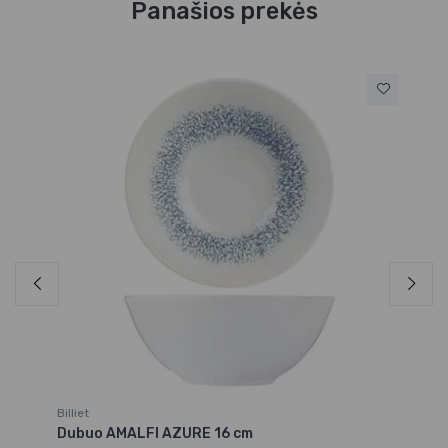
Panašios prekės
Billiet
Bil
Dubuo AMALFI AZURE 16 cm
Lė