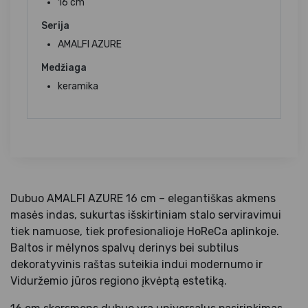
16 cm
Serija
AMALFI AZURE
Medžiaga
keramika
Dubuo AMALFI AZURE 16 cm – elegantiškas akmens
masės indas, sukurtas išskirtiniam stalo serviravimui
tiek namuose, tiek profesionalioje HoReCa aplinkoje.
Baltos ir mėlynos spalvų derinys bei subtilus
dekoratyvinis raštas suteikia indui modernumo ir
Viduržemio jūros regiono įkvėptą estetiką.