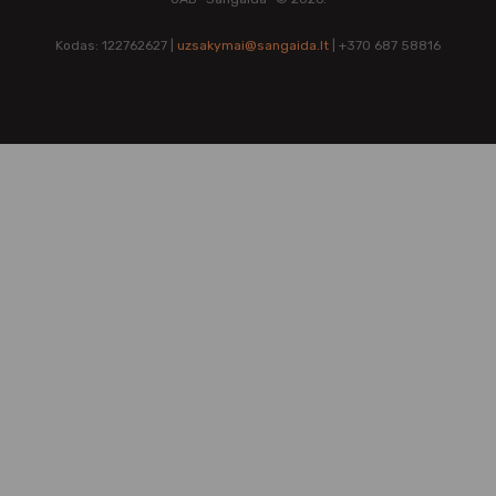
Kodas: 122762627 |
uzsakymai@sangaida.lt
| +370 687 58816