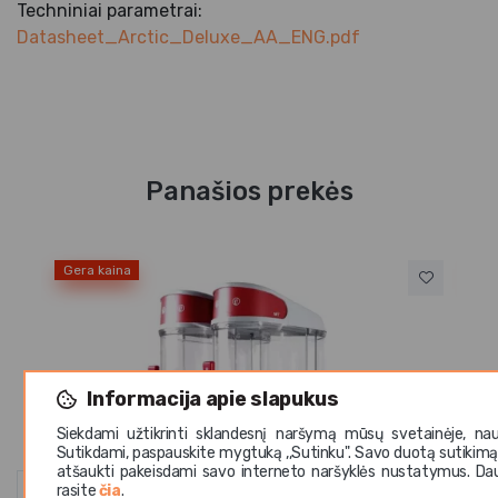
Techniniai parametrai:
Datasheet_Arctic_Deluxe_AA_ENG.pdf
Panašios prekės
Gera kaina
Ge
Ugo
Le
PL
18
Informacija apie slapukus
Siekdami užtikrinti sklandesnį naršymą mūsų svetainėje, na
Sutikdami, paspauskite mygtuką ,,Sutinku". Savo duotą sutikimą
atšaukti pakeisdami savo interneto naršyklės nustatymus. Dau
rasite
čia
.