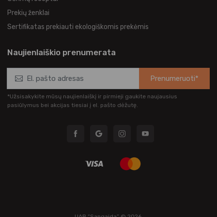
Prekių ženklai
Sertifikatas prekiauti ekologiškomis prekėmis
Naujienlaiškio prenumerata
Prenumeruoti*
*Užsisakykite mūsų naujienlaiškį ir pirmieji gaukite naujausius
pasiūlymus bei akcijas tiesiai į el. pašto dėžutę.
UAB “Sangaida” © 2026.