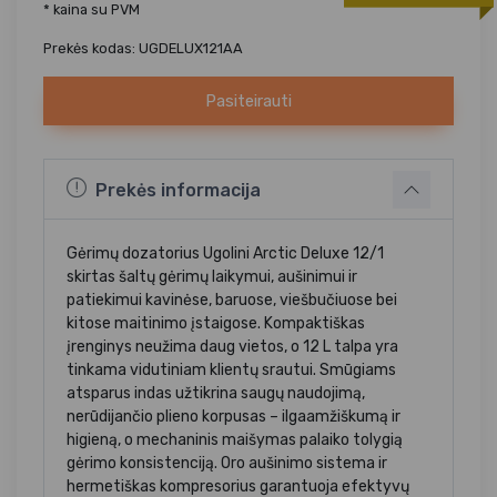
* kaina su PVM
Prekės kodas: UGDELUX121AA
Pasiteirauti
Prekės informacija
Gėrimų dozatorius Ugolini Arctic Deluxe 12/1
skirtas šaltų gėrimų laikymui, aušinimui ir
patiekimui kavinėse, baruose, viešbučiuose bei
kitose maitinimo įstaigose. Kompaktiškas
įrenginys neužima daug vietos, o 12 L talpa yra
tinkama vidutiniam klientų srautui. Smūgiams
atsparus indas užtikrina saugų naudojimą,
nerūdijančio plieno korpusas – ilgaamžiškumą ir
higieną, o mechaninis maišymas palaiko tolygią
gėrimo konsistenciją. Oro aušinimo sistema ir
hermetiškas kompresorius garantuoja efektyvų