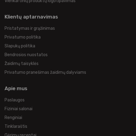
Vienkartinių produktų logotipavimas
Klientų aptarnavimas
Pristatymas ir grąžinimas
Privatumo politika
Slapukų politika
Bendrosios nuostatos
Žaidimų taisyklės
Privatumo pranešimas žaidimų dalyviams
Apie mus
Paslaugos
Fiziniai salonai
Renginiai
Tinklaraštis
Gėrimų receptai