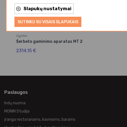
Slapukų nustatymai
SUTINKU SU VISAIS SLAPUKAIS
Ugolini
Šerbeto gaminimo aparatas MT 2
2314,15 €
Paslaugos
Indų nuoma
MONIN Studija
Įranga restoranams, kavinėms, barams