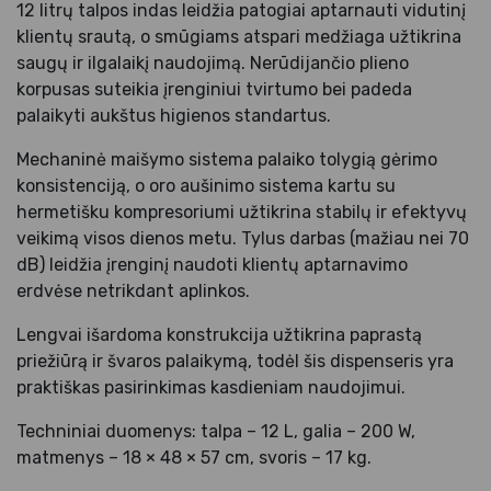
12 litrų talpos indas leidžia patogiai aptarnauti vidutinį
klientų srautą, o smūgiams atspari medžiaga užtikrina
saugų ir ilgalaikį naudojimą. Nerūdijančio plieno
korpusas suteikia įrenginiui tvirtumo bei padeda
palaikyti aukštus higienos standartus.
Mechaninė maišymo sistema palaiko tolygią gėrimo
konsistenciją, o oro aušinimo sistema kartu su
hermetišku kompresoriumi užtikrina stabilų ir efektyvų
veikimą visos dienos metu. Tylus darbas (mažiau nei 70
dB) leidžia įrenginį naudoti klientų aptarnavimo
erdvėse netrikdant aplinkos.
Lengvai išardoma konstrukcija užtikrina paprastą
priežiūrą ir švaros palaikymą, todėl šis dispenseris yra
praktiškas pasirinkimas kasdieniam naudojimui.
Techniniai duomenys: talpa – 12 L, galia – 200 W,
matmenys – 18 × 48 × 57 cm, svoris – 17 kg.